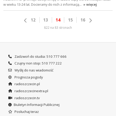
w wieku 13-24 lat. Docieramy do nich z informacją…
» więcej
12
13
14
15
16
822 na 83 stronach
Zadzwoń do studia: 510 777 666
Czujny non stop: 510 777 222
Wyślij do nas wiadomość
Prognoza pogody
radioszczecin.pl
radioszczecinextra.pl
radioszczecin.tv
Biuletyn Informacji Publicznej
Posłuchaj teraz