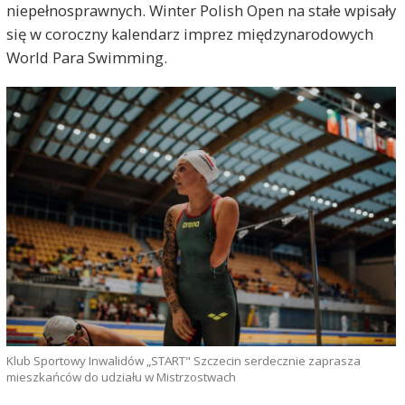
niepełnosprawnych. Winter Polish Open na stałe wpisały
się w coroczny kalendarz imprez międzynarodowych
World Para Swimming.
Klub Sportowy Inwalidów „START" Szczecin serdecznie zaprasza
mieszkańców do udziału w Mistrzostwach