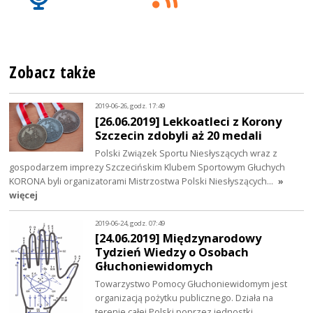
Zobacz także
2019-06-26, godz. 17:49
[26.06.2019] Lekkoatleci z Korony
Szczecin zdobyli aż 20 medali
Polski Związek Sportu Niesłyszących wraz z
gospodarzem imprezy Szczecińskim Klubem Sportowym Głuchych
KORONA byli organizatorami Mistrzostwa Polski Niesłyszących…
»
więcej
2019-06-24, godz. 07:49
[24.06.2019] Międzynarodowy
Tydzień Wiedzy o Osobach
Głuchoniewidomych
Towarzystwo Pomocy Głuchoniewidomym jest
organizacją pożytku publicznego. Działa na
terenie całej Polski poprzez jednostki