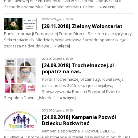
Podstawowej nr 7 im. Heleny Raszki w Szczecinie zaprasza na II
Zachodniopomorskie Forum Wolontariatu. Celem…
» więcej
2018-11-29, godz. 08:50
[29.11.2018] Zielony Wolontariat
Punkt Informacji Europejskiej Europe Direct – Szczecin działający przy
Sekretariacie ds. Młodzieży Województwa Zachodniopomorskiego
zaprasza na dwudniowe…
» więcej
2018-09-24, godz. 16:30
[24.09.2018] TrocheInaczej.pl -
popatrz na nas.
Portal TrocheInaczej.pl zainaugurował swoją
działalność w 2016 roku i jest inicjatywą
Stowarzyszenia Rodzin i Przyjaciół Dzieci z
Zespołem Downa „Iskierka”…
» więcej
2018-09-24, godz. 16:20
[24.09.2018] Kampania Pozwól
Dziecku Rozkwitać
Kampania społeczna „POZWÓL DZIECKU
ROZKWITAĆ” promuje abstynencję w czasie ciąży wśród młodych ludzi