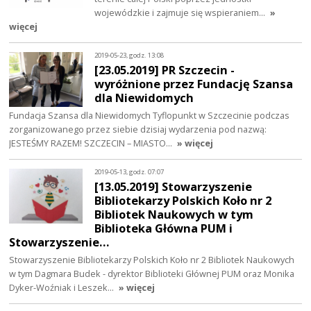
wojewódzkie i zajmuje się wspieraniem…
»
więcej
2019-05-23, godz. 13:08
[23.05.2019] PR Szczecin -
wyróżnione przez Fundację Szansa
dla Niewidomych
Fundacja Szansa dla Niewidomych Tyflopunkt w Szczecinie podczas
zorganizowanego przez siebie dzisiaj wydarzenia pod nazwą:
JESTEŚMY RAZEM! SZCZECIN – MIASTO…
» więcej
2019-05-13, godz. 07:07
[13.05.2019] Stowarzyszenie
Bibliotekarzy Polskich Koło nr 2
Bibliotek Naukowych w tym
Biblioteka Główna PUM i
Stowarzyszenie…
Stowarzyszenie Bibliotekarzy Polskich Koło nr 2 Bibliotek Naukowych
w tym Dagmara Budek - dyrektor Biblioteki Głównej PUM oraz Monika
Dyker-Woźniak i Leszek…
» więcej