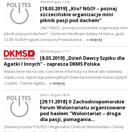
2019-03-18, godz. 13:19
[18.03.2019] „Kto? NGO! – poznaj
szczecińskie organizacje mini
piknik pasji pod dachem”
„Kto? NGO! – poznaj szczecińskie organizacje mini
piknik pasji pod dachem” - Centrum Handlowe Galaxy 24 marca, godz.
12.00-16.00 Program sceniczny Prowadzenie…
» więcej
2019-03-08, godz. 17:17
[8.03.2019] „Dzień Dawcy Szpiku dla
Agatki I Innych” - zaprasza DKMS Polska
Wydarzenie ma na celu szerzenie informacji na temat idei dawstwa
szpiku oraz rejestrację potencjalnych Dawców komórek macierzystych
i szpiku. 7-letnia Agatka…
» więcej
2018-11-29, godz. 08:55
[29.11.2018] II Zachodniopomorskie
Forum Wolontariatu organizowane
pod hasłem "Wolontariat – droga
dla pasji, pomagania…
Stowarzyszenia POLITES i Regionalne Centrum Wolontariatu i Szkoły