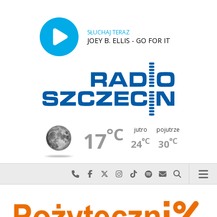
SŁUCHAJ TERAZ
JOEY B. ELLIS - GO FOR IT
°C
jutro
pojutrze
17
°C
°C
24
30
Najlepiej po prostu do nas zadzwoń
Odwiedź nas na Facebook-u
Odwiedź nas na X
Odwiedź nas na Instagram-ie
Odwiedź nas na TikTok-u
Szukaj nas na Spotify
Wyślij do nas w
Szukaj