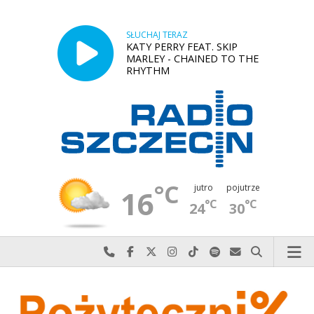
SŁUCHAJ TERAZ
KATY PERRY FEAT. SKIP
MARLEY - CHAINED TO THE
RHYTHM
°C
jutro
pojutrze
16
°C
°C
24
30
Najlepiej po prostu do nas zadzwoń
Odwiedź nas na Facebook-u
Odwiedź nas na X
Odwiedź nas na Instagram-ie
Odwiedź nas na TikTok-u
Szukaj nas na Spotify
Wyślij do nas w
Szukaj