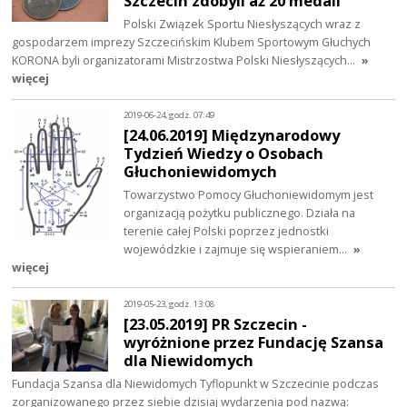
Szczecin zdobyli aż 20 medali
Polski Związek Sportu Niesłyszących wraz z
gospodarzem imprezy Szczecińskim Klubem Sportowym Głuchych
KORONA byli organizatorami Mistrzostwa Polski Niesłyszących…
»
więcej
2019-06-24, godz. 07:49
[24.06.2019] Międzynarodowy
Tydzień Wiedzy o Osobach
Głuchoniewidomych
Towarzystwo Pomocy Głuchoniewidomym jest
organizacją pożytku publicznego. Działa na
terenie całej Polski poprzez jednostki
wojewódzkie i zajmuje się wspieraniem…
»
więcej
2019-05-23, godz. 13:08
[23.05.2019] PR Szczecin -
wyróżnione przez Fundację Szansa
dla Niewidomych
Fundacja Szansa dla Niewidomych Tyflopunkt w Szczecinie podczas
zorganizowanego przez siebie dzisiaj wydarzenia pod nazwą: