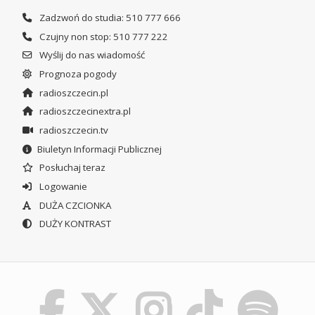
Zadzwoń do studia: 510 777 666
Czujny non stop: 510 777 222
Wyślij do nas wiadomość
Prognoza pogody
radioszczecin.pl
radioszczecinextra.pl
radioszczecin.tv
Biuletyn Informacji Publicznej
Posłuchaj teraz
Logowanie
DUŻA CZCIONKA
DUŻY KONTRAST