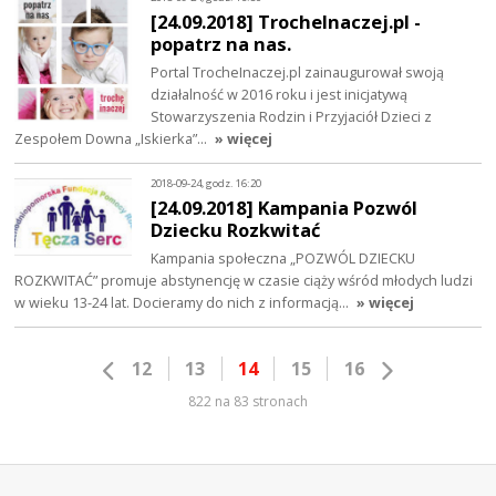
[24.09.2018] TrocheInaczej.pl -
popatrz na nas.
Portal TrocheInaczej.pl zainaugurował swoją
działalność w 2016 roku i jest inicjatywą
Stowarzyszenia Rodzin i Przyjaciół Dzieci z
Zespołem Downa „Iskierka”…
» więcej
2018-09-24, godz. 16:20
[24.09.2018] Kampania Pozwól
Dziecku Rozkwitać
Kampania społeczna „POZWÓL DZIECKU
ROZKWITAĆ” promuje abstynencję w czasie ciąży wśród młodych ludzi
w wieku 13-24 lat. Docieramy do nich z informacją…
» więcej
12
13
14
15
16
822 na 83 stronach