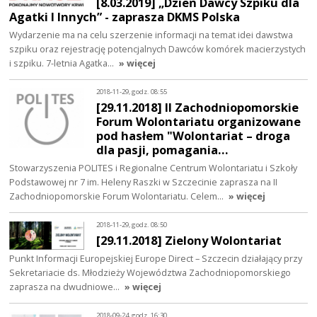
[8.03.2019] „Dzień Dawcy Szpiku dla
Agatki I Innych” - zaprasza DKMS Polska
Wydarzenie ma na celu szerzenie informacji na temat idei dawstwa
szpiku oraz rejestrację potencjalnych Dawców komórek macierzystych
i szpiku. 7-letnia Agatka…
» więcej
2018-11-29, godz. 08:55
[29.11.2018] II Zachodniopomorskie
Forum Wolontariatu organizowane
pod hasłem "Wolontariat – droga
dla pasji, pomagania…
Stowarzyszenia POLITES i Regionalne Centrum Wolontariatu i Szkoły
Podstawowej nr 7 im. Heleny Raszki w Szczecinie zaprasza na II
Zachodniopomorskie Forum Wolontariatu. Celem…
» więcej
2018-11-29, godz. 08:50
[29.11.2018] Zielony Wolontariat
Punkt Informacji Europejskiej Europe Direct – Szczecin działający przy
Sekretariacie ds. Młodzieży Województwa Zachodniopomorskiego
zaprasza na dwudniowe…
» więcej
2018-09-24, godz. 16:30