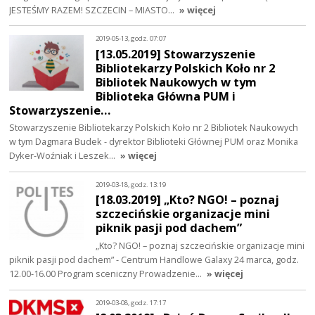
JESTEŚMY RAZEM! SZCZECIN – MIASTO…
» więcej
2019-05-13, godz. 07:07
[13.05.2019] Stowarzyszenie
Bibliotekarzy Polskich Koło nr 2
Bibliotek Naukowych w tym
Biblioteka Główna PUM i
Stowarzyszenie…
Stowarzyszenie Bibliotekarzy Polskich Koło nr 2 Bibliotek Naukowych
w tym Dagmara Budek - dyrektor Biblioteki Głównej PUM oraz Monika
Dyker-Woźniak i Leszek…
» więcej
2019-03-18, godz. 13:19
[18.03.2019] „Kto? NGO! – poznaj
szczecińskie organizacje mini
piknik pasji pod dachem”
„Kto? NGO! – poznaj szczecińskie organizacje mini
piknik pasji pod dachem” - Centrum Handlowe Galaxy 24 marca, godz.
12.00-16.00 Program sceniczny Prowadzenie…
» więcej
2019-03-08, godz. 17:17