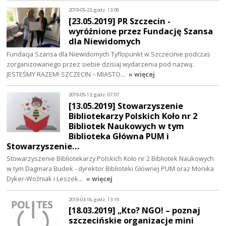
2019-05-23, godz. 13:08
[23.05.2019] PR Szczecin -
wyróżnione przez Fundację Szansa
dla Niewidomych
Fundacja Szansa dla Niewidomych Tyflopunkt w Szczecinie podczas
zorganizowanego przez siebie dzisiaj wydarzenia pod nazwą:
JESTEŚMY RAZEM! SZCZECIN – MIASTO…
» więcej
2019-05-13, godz. 07:07
[13.05.2019] Stowarzyszenie
Bibliotekarzy Polskich Koło nr 2
Bibliotek Naukowych w tym
Biblioteka Główna PUM i
Stowarzyszenie…
Stowarzyszenie Bibliotekarzy Polskich Koło nr 2 Bibliotek Naukowych
w tym Dagmara Budek - dyrektor Biblioteki Głównej PUM oraz Monika
Dyker-Woźniak i Leszek…
» więcej
2019-03-18, godz. 13:19
[18.03.2019] „Kto? NGO! – poznaj
szczecińskie organizacje mini