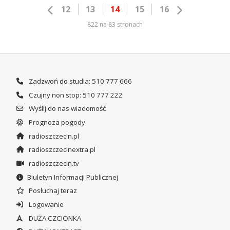
12
13
14
15
16
822 na 83 stronach
Zadzwoń do studia: 510 777 666
Czujny non stop: 510 777 222
Wyślij do nas wiadomość
Prognoza pogody
radioszczecin.pl
radioszczecinextra.pl
radioszczecin.tv
Biuletyn Informacji Publicznej
Posłuchaj teraz
Logowanie
DUŻA CZCIONKA