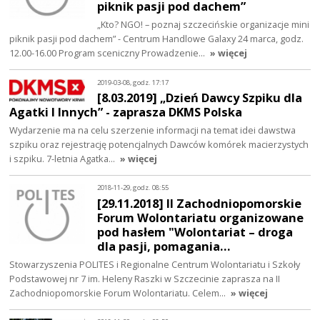
piknik pasji pod dachem”
„Kto? NGO! – poznaj szczecińskie organizacje mini
piknik pasji pod dachem” - Centrum Handlowe Galaxy 24 marca, godz.
12.00-16.00 Program sceniczny Prowadzenie…
» więcej
2019-03-08, godz. 17:17
[8.03.2019] „Dzień Dawcy Szpiku dla
Agatki I Innych” - zaprasza DKMS Polska
Wydarzenie ma na celu szerzenie informacji na temat idei dawstwa
szpiku oraz rejestrację potencjalnych Dawców komórek macierzystych
i szpiku. 7-letnia Agatka…
» więcej
2018-11-29, godz. 08:55
[29.11.2018] II Zachodniopomorskie
Forum Wolontariatu organizowane
pod hasłem "Wolontariat – droga
dla pasji, pomagania…
Stowarzyszenia POLITES i Regionalne Centrum Wolontariatu i Szkoły
Podstawowej nr 7 im. Heleny Raszki w Szczecinie zaprasza na II
Zachodniopomorskie Forum Wolontariatu. Celem…
» więcej