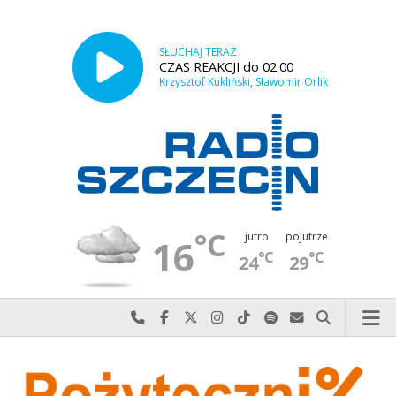
SŁUCHAJ TERAZ
CZAS REAKCJI do 02:00
Krzysztof Kukliński, Sławomir Orlik
°C
jutro
pojutrze
16
°C
°C
24
29
Najlepiej po prostu do nas zadzwoń
Odwiedź nas na Facebook-u
Odwiedź nas na X
Odwiedź nas na Instagram-ie
Odwiedź nas na TikTok-u
Szukaj nas na Spotify
Wyślij do nas w
Szukaj