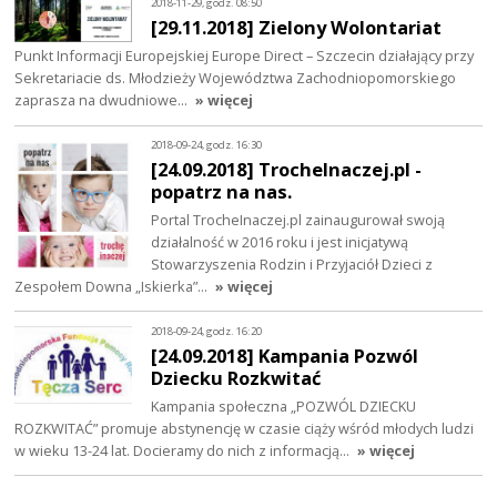
2018-11-29, godz. 08:50
[29.11.2018] Zielony Wolontariat
Punkt Informacji Europejskiej Europe Direct – Szczecin działający przy
Sekretariacie ds. Młodzieży Województwa Zachodniopomorskiego
zaprasza na dwudniowe…
» więcej
2018-09-24, godz. 16:30
[24.09.2018] TrocheInaczej.pl -
popatrz na nas.
Portal TrocheInaczej.pl zainaugurował swoją
działalność w 2016 roku i jest inicjatywą
Stowarzyszenia Rodzin i Przyjaciół Dzieci z
Zespołem Downa „Iskierka”…
» więcej
2018-09-24, godz. 16:20
[24.09.2018] Kampania Pozwól
Dziecku Rozkwitać
Kampania społeczna „POZWÓL DZIECKU
ROZKWITAĆ” promuje abstynencję w czasie ciąży wśród młodych ludzi
w wieku 13-24 lat. Docieramy do nich z informacją…
» więcej