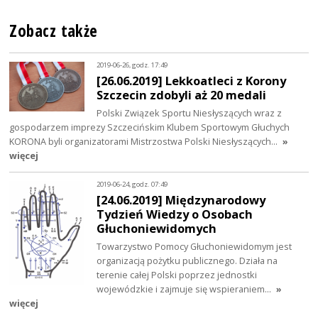
Zobacz także
2019-06-26, godz. 17:49
[26.06.2019] Lekkoatleci z Korony
Szczecin zdobyli aż 20 medali
Polski Związek Sportu Niesłyszących wraz z
gospodarzem imprezy Szczecińskim Klubem Sportowym Głuchych
KORONA byli organizatorami Mistrzostwa Polski Niesłyszących…
»
więcej
2019-06-24, godz. 07:49
[24.06.2019] Międzynarodowy
Tydzień Wiedzy o Osobach
Głuchoniewidomych
Towarzystwo Pomocy Głuchoniewidomym jest
organizacją pożytku publicznego. Działa na
terenie całej Polski poprzez jednostki
wojewódzkie i zajmuje się wspieraniem…
»
więcej