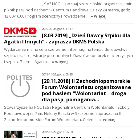
„Kto? NGO! – poznaj szczecińskie organizacje mini
piknik pasji pod dachem” - Centrum Handlowe Galaxy 24 marca, godz.
12.00-16.00 Program sceniczny Prowadzenie…
» więcej
2019-03-08, godz. 17:17
[8.03.2019] „Dzień Dawcy Szpiku dla
Agatki I Innych” - zaprasza DKMS Polska
Wydarzenie ma na celu szerzenie informacji na temat idei dawstwa
szpiku oraz rejestrację potencjalnych Dawców komórek macierzystych
i szpiku. 7-letnia Agatka…
» więcej
2018-11-29, godz. 08:55
[29.11.2018] II Zachodniopomorskie
Forum Wolontariatu organizowane
pod hasłem "Wolontariat – droga
dla pasji, pomagania…
Stowarzyszenia POLITES i Regionalne Centrum Wolontariatu i Szkoły
Podstawowej nr 7 im. Heleny Raszki w Szczecinie zaprasza na II
Zachodniopomorskie Forum Wolontariatu. Celem…
» więcej
2018-11-29, godz. 08:50