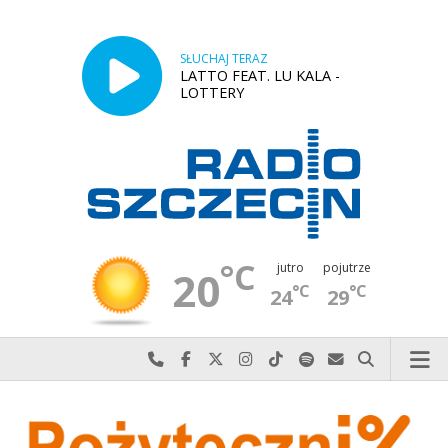
SŁUCHAJ TERAZ
LATTO FEAT. LU KALA -
LOTTERY
°C
jutro
pojutrze
20
°C
°C
24
29
Najlepiej po prostu do nas zadzwoń
Odwiedź nas na Facebook-u
Odwiedź nas na X
Odwiedź nas na Instagram-ie
Odwiedź nas na TikTok-u
Szukaj nas na Spotify
Wyślij do nas w
Szukaj