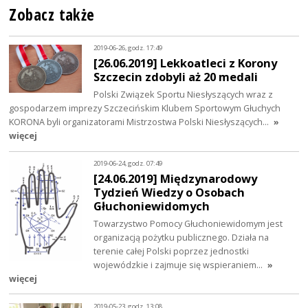
Zobacz także
2019-06-26, godz. 17:49
[26.06.2019] Lekkoatleci z Korony
Szczecin zdobyli aż 20 medali
Polski Związek Sportu Niesłyszących wraz z
gospodarzem imprezy Szczecińskim Klubem Sportowym Głuchych
KORONA byli organizatorami Mistrzostwa Polski Niesłyszących…
»
więcej
2019-06-24, godz. 07:49
[24.06.2019] Międzynarodowy
Tydzień Wiedzy o Osobach
Głuchoniewidomych
Towarzystwo Pomocy Głuchoniewidomym jest
organizacją pożytku publicznego. Działa na
terenie całej Polski poprzez jednostki
wojewódzkie i zajmuje się wspieraniem…
»
więcej
2019-05-23, godz. 13:08