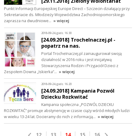
[29.11.2018] Zielony Wolontariat
Punkt Informacji Europejskiej Europe Direct – Szczecin działający przy
Sekretariacie ds. Młodzieży Województwa Zachodniopomorskiego
zaprasza na dwudniowe…
» więcej
2018-09-24, godz. 16:30
[24.09.2018] TrocheInaczej.pl -
popatrz na nas.
Portal TrocheInaczej.pl zainaugurował swoją
działalność w 2016 roku i jest inicjatywą
Stowarzyszenia Rodzin i Przyjaciół Dzieci z
Zespołem Downa „Iskierka”…
» więcej
2018-09-24, godz. 16:20
[24.09.2018] Kampania Pozwól
Dziecku Rozkwitać
Kampania społeczna „POZWÓL DZIECKU
ROZKWITAĆ” promuje abstynencję w czasie ciąży wśród młodych ludzi
w wieku 13-24 lat. Docieramy do nich z informacją…
» więcej
12
13
14
15
16