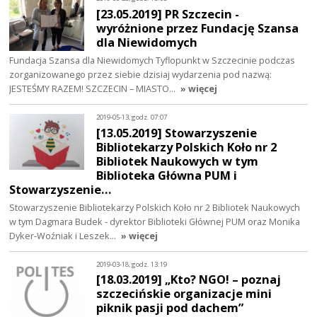
[23.05.2019] PR Szczecin -
wyróżnione przez Fundację Szansa
dla Niewidomych
Fundacja Szansa dla Niewidomych Tyflopunkt w Szczecinie podczas
zorganizowanego przez siebie dzisiaj wydarzenia pod nazwą:
JESTEŚMY RAZEM! SZCZECIN – MIASTO…
» więcej
2019-05-13, godz. 07:07
[13.05.2019] Stowarzyszenie
Bibliotekarzy Polskich Koło nr 2
Bibliotek Naukowych w tym
Biblioteka Główna PUM i
Stowarzyszenie…
Stowarzyszenie Bibliotekarzy Polskich Koło nr 2 Bibliotek Naukowych
w tym Dagmara Budek - dyrektor Biblioteki Głównej PUM oraz Monika
Dyker-Woźniak i Leszek…
» więcej
2019-03-18, godz. 13:19
[18.03.2019] „Kto? NGO! – poznaj
szczecińskie organizacje mini
piknik pasji pod dachem”