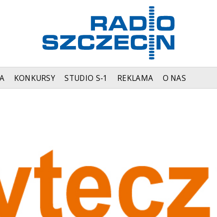
A
KONKURSY
STUDIO S-1
REKLAMA
O NAS