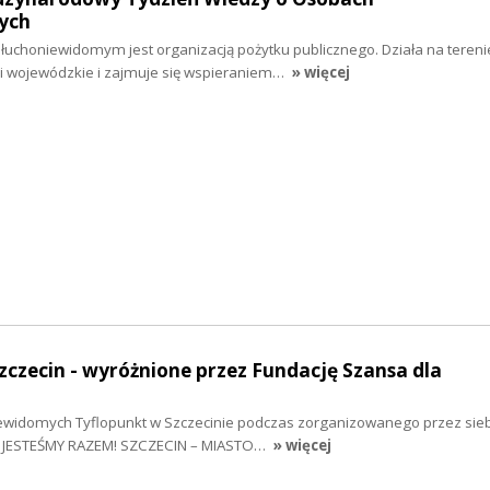
ych
choniewidomym jest organizacją pożytku publicznego. Działa na terenie
ki wojewódzkie i zajmuje się wspieraniem…
» więcej
Szczecin - wyróżnione przez Fundację Szansa dla
ewidomych Tyflopunkt w Szczecinie podczas zorganizowanego przez siebi
: JESTEŚMY RAZEM! SZCZECIN – MIASTO…
» więcej