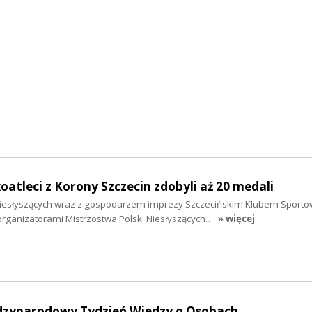
oatleci z Korony Szczecin zdobyli aż 20 medali
 Niesłyszących wraz z gospodarzem imprezy Szczecińskim Klubem Sport
rganizatorami Mistrzostwa Polski Niesłyszących…
» więcej
ędzynarodowy Tydzień Wiedzy o Osobach