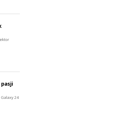
k
ektor
 pasji
e Galaxy 24