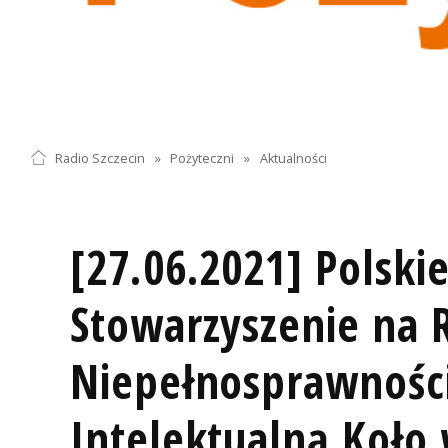
Radio Szczecin
»
Pożyteczni
»
Aktualności
[27.06.2021] Polski
Stowarzyszenie na 
Niepełnosprawnośc
Intelektualną Koło