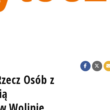
e
Rzecz Osób z
ią
 w Wolinie