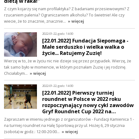
dietą w raka!"
Z czym kojarzy się nam profilaktyka? Z badaniami przesiewowymi? Z
rzucaniem palenia? Ograniczaniem alkoholu? To świetnie! Ale czy
wiecie, że to znacznie, znacznie…
» więcej
2022-01-22, godz. 14:00
[22.01.2022] Fundacja Siepomaga -
Małe serduszko i wielka walka o
życie... Ratujemy Zuzię!
Wierzę w to, że w życiu nic nie dzieje się przez przypadek. Wierzę, że
tak samo było w momencie, w którym poznałam Zuzię i jej rodzinę.
Chciałabym…
» więcej
2022-01-22, godz. 14:00
[22.01.2022] Pierwszy turniej
roundnet w Polsce w 2022 roku
rozpoczynający nowy cykl zawodów
Gryf Roundnet Cup 2022 na…
Zapraszam w imieniu jednego z organizatorów - Fundacji Kamienica 1 -
na turniej roundnet na Halę Sportową przy ul. Hożej 6, 29 stycznia
(sobota) w godz.: 12:00-20:00…
» więcej