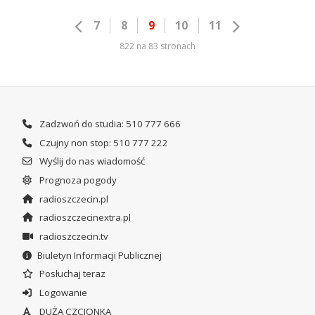
7
8
9
10
11
822 na 83 stronach
Zadzwoń do studia: 510 777 666
Czujny non stop: 510 777 222
Wyślij do nas wiadomość
Prognoza pogody
radioszczecin.pl
radioszczecinextra.pl
radioszczecin.tv
Biuletyn Informacji Publicznej
Posłuchaj teraz
Logowanie
DUŻA CZCIONKA