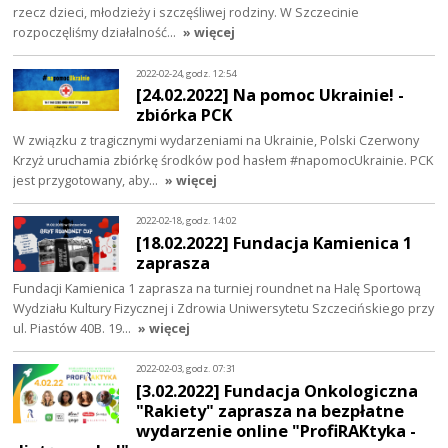
rzecz dzieci, młodzieży i szczęśliwej rodziny. W Szczecinie
rozpoczęliśmy działalność…
» więcej
2022-02-24, godz. 12:54
[24.02.2022] Na pomoc Ukrainie! -
zbiórka PCK
W związku z tragicznymi wydarzeniami na Ukrainie, Polski Czerwony
Krzyż uruchamia zbiórkę środków pod hasłem #napomocUkrainie. PCK
jest przygotowany, aby…
» więcej
2022-02-18, godz. 14:02
[18.02.2022] Fundacja Kamienica 1
zaprasza
Fundacji Kamienica 1 zaprasza na turniej roundnet na Halę Sportową
Wydziału Kultury Fizycznej i Zdrowia Uniwersytetu Szczecińskiego przy
ul. Piastów 40B. 19…
» więcej
2022-02-03, godz. 07:31
[3.02.2022] Fundacja Onkologiczna
"Rakiety" zaprasza na bezpłatne
wydarzenie online "ProfiRAKtyka -