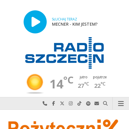
SŁUCHAJ TERAZ
MECNER - KIM JESTEM?
°C
jutro
pojutrze
14
°C
°C
27
22
Najlepiej po prostu do nas zadzwoń
Odwiedź nas na Facebook-u
Odwiedź nas na X
Odwiedź nas na Instagram-ie
Odwiedź nas na TikTok-u
Szukaj nas na Spotify
Wyślij do nas w
Szukaj