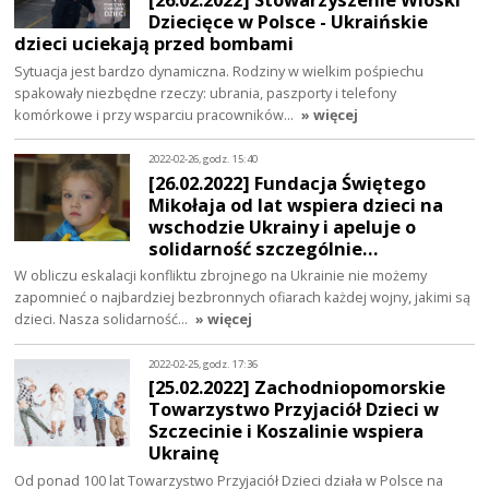
Dziecięce w Polsce - Ukraińskie
dzieci uciekają przed bombami
Sytuacja jest bardzo dynamiczna. Rodziny w wielkim pośpiechu
spakowały niezbędne rzeczy: ubrania, paszporty i telefony
komórkowe i przy wsparciu pracowników…
» więcej
2022-02-26, godz. 15:40
[26.02.2022] Fundacja Świętego
Mikołaja od lat wspiera dzieci na
wschodzie Ukrainy i apeluje o
solidarność szczególnie…
W obliczu eskalacji konfliktu zbrojnego na Ukrainie nie możemy
zapomnieć o najbardziej bezbronnych ofiarach każdej wojny, jakimi są
dzieci. Nasza solidarność…
» więcej
2022-02-25, godz. 17:36
[25.02.2022] Zachodniopomorskie
Towarzystwo Przyjaciół Dzieci w
Szczecinie i Koszalinie wspiera
Ukrainę
Od ponad 100 lat Towarzystwo Przyjaciół Dzieci działa w Polsce na