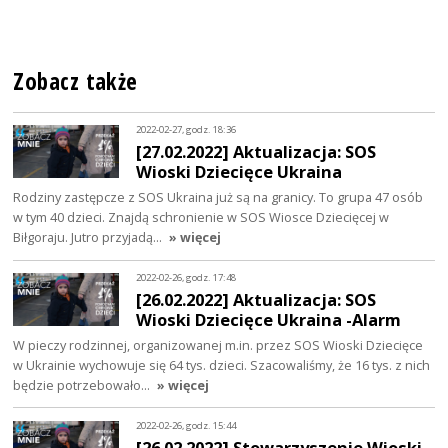
Zobacz także
2022-02-27, godz. 18:36
[27.02.2022] Aktualizacja: SOS
Wioski Dziecięce Ukraina
Rodziny zastępcze z SOS Ukraina już są na granicy. To grupa 47 osób
w tym 40 dzieci. Znajdą schronienie w SOS Wiosce Dziecięcej w
Biłgoraju. Jutro przyjadą…
» więcej
2022-02-26, godz. 17:48
[26.02.2022] Aktualizacja: SOS
Wioski Dziecięce Ukraina -Alarm
W pieczy rodzinnej, organizowanej m.in. przez SOS Wioski Dziecięce
w Ukrainie wychowuje się 64 tys. dzieci. Szacowaliśmy, że 16 tys. z nich
będzie potrzebowało…
» więcej
2022-02-26, godz. 15:44
[26.02.2022] Stowarzyszenie Wioski