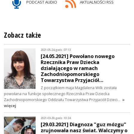
PODCAST AUDIO
AKTUALNOŚCI RSS
Zobacz także
2021-05-24, godz. 07:13
[24.05.2021] Powołano nowego
Rzecznika Praw Dziecka
działającego w ramach
Zachodniopomorskiego
Towarzystwa Przyjaciół…
Z początkiem maja Magdalena Wilk została
powołana na funkcje społecznego Rzecznika Praw Dziecka
Zachodniopomorskiego Oddziału Towarzystwa Przyjaciół Dzieci…
»
więcej
2021-03-29, godz. 10:24
[29.03.2021] Diagnoza "guz mózgu"
zrujnowała nasz świat. Walczymy o