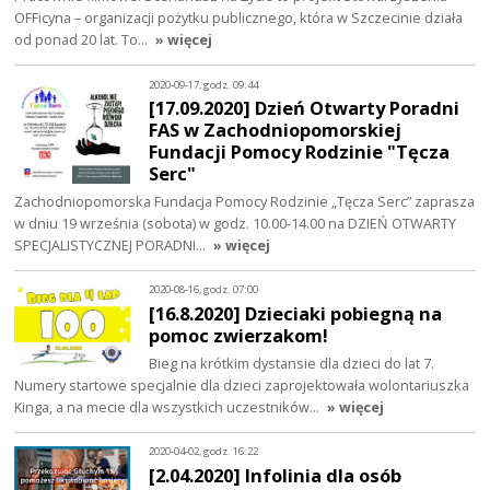
OFFicyna – organizacji pożytku publicznego, która w Szczecinie działa
od ponad 20 lat. To…
» więcej
2020-09-17, godz. 09:44
[17.09.2020] Dzień Otwarty Poradni
FAS w Zachodniopomorskiej
Fundacji Pomocy Rodzinie "Tęcza
Serc"
Zachodniopomorska Fundacja Pomocy Rodzinie „Tęcza Serc” zaprasza
w dniu 19 września (sobota) w godz. 10.00-14.00 na DZIEŃ OTWARTY
SPECJALISTYCZNEJ PORADNI…
» więcej
2020-08-16, godz. 07:00
[16.8.2020] Dzieciaki pobiegną na
pomoc zwierzakom!
Bieg na krótkim dystansie dla dzieci do lat 7.
Numery startowe specjalnie dla dzieci zaprojektowała wolontariuszka
Kinga, a na mecie dla wszystkich uczestników…
» więcej
2020-04-02, godz. 16:22
[2.04.2020] Infolinia dla osób