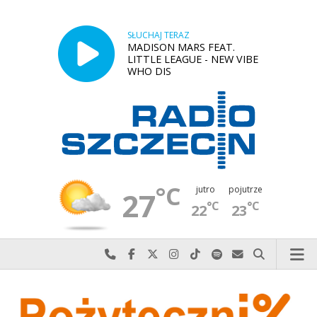
SŁUCHAJ TERAZ
MADISON MARS FEAT.
LITTLE LEAGUE - NEW VIBE
WHO DIS
°C
jutro
pojutrze
27
°C
°C
22
23
Najlepiej po prostu do nas zadzwoń
Odwiedź nas na Facebook-u
Odwiedź nas na X
Odwiedź nas na Instagram-ie
Odwiedź nas na TikTok-u
Szukaj nas na Spotify
Wyślij do nas w
Szukaj