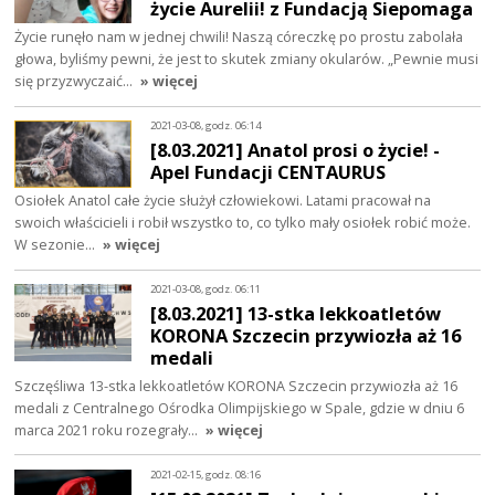
życie Aurelii! z Fundacją Siepomaga
Życie runęło nam w jednej chwili! Naszą córeczkę po prostu zabolała
głowa, byliśmy pewni, że jest to skutek zmiany okularów. „Pewnie musi
się przyzwyczaić…
» więcej
2021-03-08, godz. 06:14
[8.03.2021] Anatol prosi o życie! -
Apel Fundacji CENTAURUS
Osiołek Anatol całe życie służył człowiekowi. Latami pracował na
swoich właścicieli i robił wszystko to, co tylko mały osiołek robić może.
W sezonie…
» więcej
2021-03-08, godz. 06:11
[8.03.2021] 13-stka lekkoatletów
KORONA Szczecin przywiozła aż 16
medali
Szczęśliwa 13-stka lekkoatletów KORONA Szczecin przywiozła aż 16
medali z Centralnego Ośrodka Olimpijskiego w Spale, gdzie w dniu 6
marca 2021 roku rozegrały…
» więcej
2021-02-15, godz. 08:16