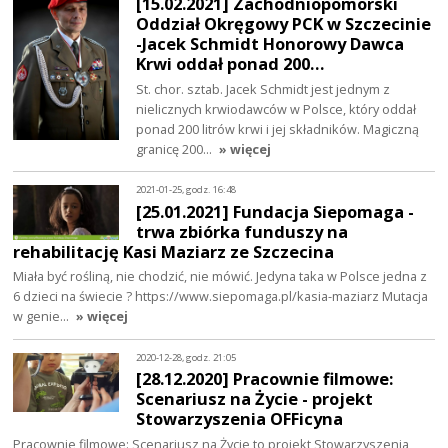
[15.02.2021] Zachodniopomorski
Oddział Okręgowy PCK w Szczecinie
-Jacek Schmidt Honorowy Dawca
Krwi oddał ponad 200…
St. chor. sztab. Jacek Schmidt jest jednym z
nielicznych krwiodawców w Polsce, który oddał
ponad 200 litrów krwi i jej składników. Magiczną
granicę 200…
» więcej
2021-01-25, godz. 16:48
[25.01.2021] Fundacja Siepomaga -
trwa zbiórka funduszy na
rehabilitację Kasi Maziarz ze Szczecina
Miała być rośliną, nie chodzić, nie mówić. Jedyna taka w Polsce jedna z
6 dzieci na świecie ? https://www.siepomaga.pl/kasia-maziarz Mutacja
w genie…
» więcej
2020-12-28, godz. 21:05
[28.12.2020] Pracownie filmowe:
Scenariusz na Życie - projekt
Stowarzyszenia OFFicyna
Pracownie filmowe: Scenariusz na Życie to projekt Stowarzyszenia