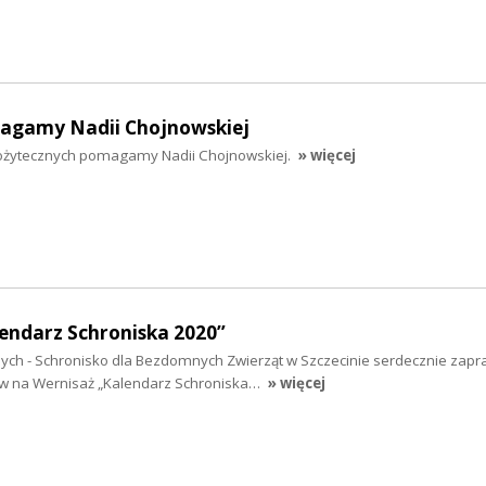
magamy Nadii Chojnowskiej
ożytecznych pomagamy Nadii Chojnowskiej.
» więcej
lendarz Schroniska 2020”
ch - Schronisko dla Bezdomnych Zwierząt w Szczecinie serdecznie zapr
w na Wernisaż „Kalendarz Schroniska…
» więcej