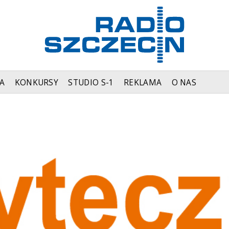
A
KONKURSY
STUDIO S-1
REKLAMA
O NAS