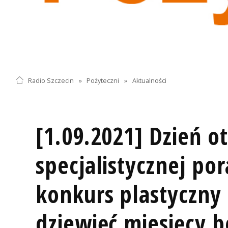
Radio Szczecin
»
Pożyteczni
»
Aktualności
[1.09.2021] Dzień o
specjalistycznej por
konkurs plastyczny
dziewięć miesięcy b