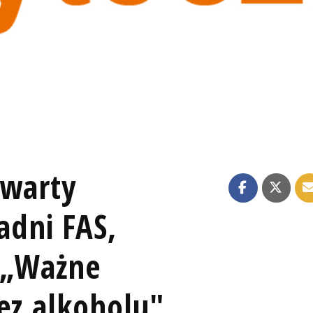
twarty
adni FAS,
 „Ważne
ez alkoholu"