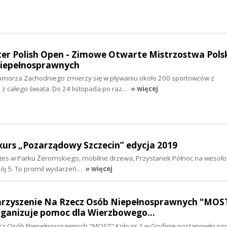
ter Polish Open - Zimowe Otwarte Mistrzostwa Pols
Niepełnosprawnych
 Pomorza Zachodniego zmierzy się w pływaniu około 200 sportowców z
z całego świata. Do 24 listopada po raz…
» więcej
kurs „Pozarządowy Szczecin” edycja 2019
lates w Parku Żeromskiego, mobilne drzewa, Przystanek Północ na wesoło
bój 5. To promil wydarzeń…
» więcej
arzyszenie Na Rzecz Osób Niepełnosprawnych "MOS
 organizuje pomoc dla Wierzbowego…
cz Osób Niepełnosprawnych "MOST" Koło nr 1 w Gryfinie postanowiło p