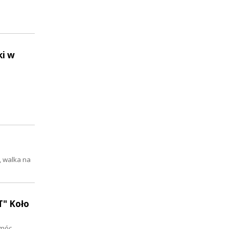
ki w
, walka na
T" Koło
omóc