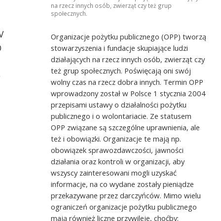
na rzecz innych osób, zwierząt czy też grup
społecznych.
V
Organizacje pożytku publicznego (OPP) tworzą
ka Fundacja Pomocy
O
stowarzyszenia i fundacje skupiające ludzi
działających na rzecz innych osób, zwierząt czy
też grup społecznych. Poświęcają oni swój
o
wolny czas na rzecz dobra innych. Termin OPP
Fot. Zachodniopomorska Fundacja Pomoc
Rodzinie "Tęcza Serc"
wprowadzony został w Polsce 1 stycznia 2004
przepisami ustawy o działalności pożytku
publicznego i o wolontariacie. Ze statusem
OPP związane są szczególne uprawnienia, ale
też i obowiązki. Organizacje te mają np.
obowiązek sprawozdawczości, jawności
działania oraz kontroli w organizacji, aby
wszyscy zainteresowani mogli uzyskać
informacje, na co wydane zostały pieniądze
przekazywane przez darczyńców. Mimo wielu
ograniczeń organizacje pożytku publicznego
mają również liczne przywileje, choćby: