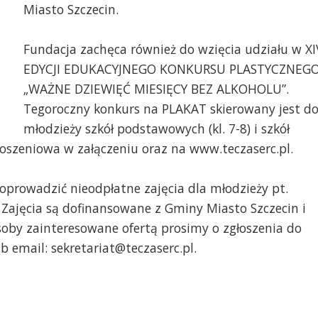
Miasto Szczecin.
Fundacja zachęca również do wzięcia udziału w XI
Fot. Zachodniopomors
EDYCJI EDUKACYJNEGO KONKURSU PLASTYCZNEG
Rodzinie "Tęcza Serc"
„WAŻNE DZIEWIĘĆ MIESIĘCY BEZ ALKOHOLU”.
Tegoroczny konkurs na PLAKAT skierowany jest d
t. Zachodniopomorska Fundacja Pomocy
młodzieży szkół podstawowych (kl. 7-8) i szkół
dzinie "Tęcza Serc"
łoszeniowa w załączeniu oraz na www.teczaserc.pl.
prowadzić nieodpłatne zajęcia dla młodzieży pt.
 Zajęcia są dofinansowane z Gminy Miasto Szczecin i
Osoby zainteresowane ofertą prosimy o zgłoszenia do
ub email: sekretariat@teczaserc.pl.