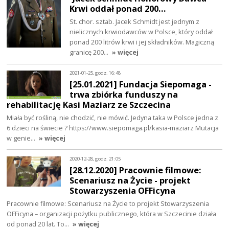
Krwi oddał ponad 200…
St. chor. sztab. Jacek Schmidt jest jednym z
nielicznych krwiodawców w Polsce, który oddał
ponad 200 litrów krwi i jej składników. Magiczną
granicę 200…
» więcej
2021-01-25, godz. 16:48
[25.01.2021] Fundacja Siepomaga -
trwa zbiórka funduszy na
rehabilitację Kasi Maziarz ze Szczecina
Miała być rośliną, nie chodzić, nie mówić. Jedyna taka w Polsce jedna z
6 dzieci na świecie ? https://www.siepomaga.pl/kasia-maziarz Mutacja
w genie…
» więcej
2020-12-28, godz. 21:05
[28.12.2020] Pracownie filmowe:
Scenariusz na Życie - projekt
Stowarzyszenia OFFicyna
Pracownie filmowe: Scenariusz na Życie to projekt Stowarzyszenia
OFFicyna – organizacji pożytku publicznego, która w Szczecinie działa
od ponad 20 lat. To…
» więcej