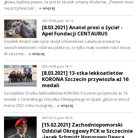
głowa, byliśmy pewni, że jest to skutek zmiany okularów. „Pewnie musi
się przyzwyczaić…
» więcej
2021-03-08, godz. 06:14
[8.03.2021] Anatol prosi o życie! -
Apel Fundacji CENTAURUS
Osiołek Anatol całe życie służył człowiekowi. Latami pracował na
swoich właścicieli i robił wszystko to, co tylko mały osiołek robić może.
W sezonie…
» więcej
2021-03-08, godz. 06:11
[8.03.2021] 13-stka lekkoatletów
KORONA Szczecin przywiozła aż 16
medali
Szczęśliwa 13-stka lekkoatletów KORONA Szczecin przywiozła aż 16
medali z Centralnego Ośrodka Olimpijskiego w Spale, gdzie w dniu 6
marca 2021 roku rozegrały…
» więcej
2021-02-15, godz. 08:16
[15.02.2021] Zachodniopomorski
Oddział Okręgowy PCK w Szczecinie
-Jacek Schmidt Honorowy Dawca