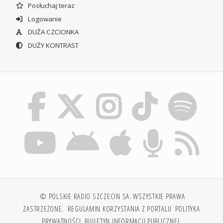
Posłuchaj teraz
Logowanie
DUŻA CZCIONKA
DUŻY KONTRAST
© POLSKIE RADIO SZCZECIN SA. WSZYSTKIE PRAWA
ZASTRZEŻONE.
REGULAMIN KORZYSTANIA Z PORTALU
POLITYKA
PRYWATNOŚCI
BIULETYN INFORMACJI PUBLICZNEJ