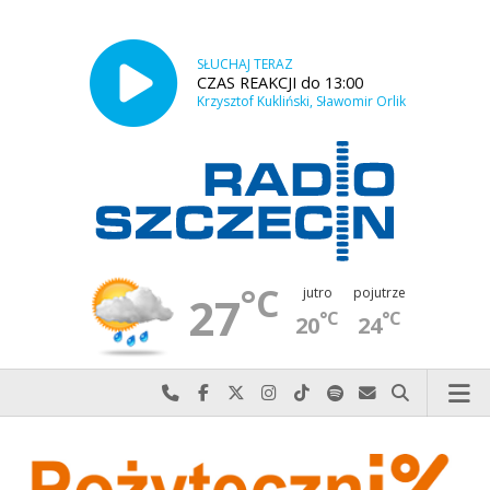
SŁUCHAJ TERAZ
CZAS REAKCJI do 13:00
Krzysztof Kukliński, Sławomir Orlik
°C
jutro
pojutrze
27
°C
°C
20
24
Najlepiej po prostu do nas zadzwoń
Odwiedź nas na Facebook-u
Odwiedź nas na X
Odwiedź nas na Instagram-ie
Odwiedź nas na TikTok-u
Szukaj nas na Spotify
Wyślij do nas w
Szukaj