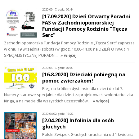
2020-09-17, godz. 09:44
[17.09.2020] Dzień Otwarty Poradni
FAS w Zachodniopomorskiej
Fundacji Pomocy Rodzinie "Tęcza
Serc"
Zachodniopomorska Fundacja Pomocy Rodzinie „Tęcza Serc” zaprasza
w dniu 19 września (sobota) w godz. 10.00-14.00 na DZIEŃ OTWARTY
SPECJALISTYCZNEJ PORADNI…
» więcej
2020-08-16, godz. 07:00
[16.8.2020] Dzieciaki pobiegną na
pomoc zwierzakom!
Bieg na krótkim dystansie dla dzieci do lat 7.
Numery startowe specjalnie dla dzieci zaprojektowała wolontariuszka
Kinga, a na mecie dla wszystkich uczestników…
» więcej
2020-04-02, godz. 16:22
[2.04.2020] Infolinia dla osób
głuchych
Polski Związek Głuchych uruchamia od 1 kwietnia