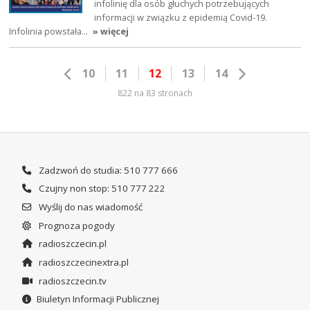
infolinię dla osób głuchych potrzebujących
informacji w związku z epidemią Covid-19.
Infolinia powstała…
» więcej
10
11
12
13
14
822 na 83 stronach
Zadzwoń do studia: 510 777 666
Czujny non stop: 510 777 222
Wyślij do nas wiadomość
Prognoza pogody
radioszczecin.pl
radioszczecinextra.pl
radioszczecin.tv
Biuletyn Informacji Publicznej