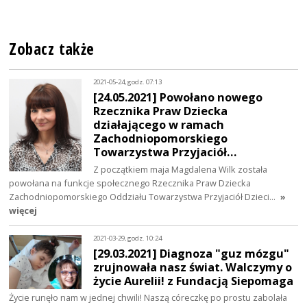
Zobacz także
2021-05-24, godz. 07:13
[24.05.2021] Powołano nowego
Rzecznika Praw Dziecka
działającego w ramach
Zachodniopomorskiego
Towarzystwa Przyjaciół…
Z początkiem maja Magdalena Wilk została
powołana na funkcje społecznego Rzecznika Praw Dziecka
Zachodniopomorskiego Oddziału Towarzystwa Przyjaciół Dzieci…
»
więcej
2021-03-29, godz. 10:24
[29.03.2021] Diagnoza "guz mózgu"
zrujnowała nasz świat. Walczymy o
życie Aurelii! z Fundacją Siepomaga
Życie runęło nam w jednej chwili! Naszą córeczkę po prostu zabolała