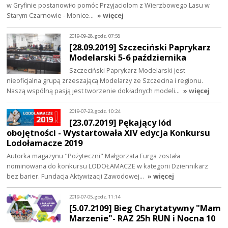
w Gryfinie postanowiło pomóc Przyjaciołom z Wierzbowego Lasu w
Starym Czarnowie - Monice…
» więcej
2019-09-28, godz. 07:58
[28.09.2019] Szczeciński Paprykarz
Modelarski 5-6 października
Szczeciński Paprykarz Modelarski jest
nieoficjalna grupą zrzeszającą Modelarzy ze Szczecina i regionu.
Naszą wspólną pasją jest tworzenie dokładnych modeli…
» więcej
2019-07-23, godz. 10:24
[23.07.2019] Pękający lód
obojętności - Wystartowała XIV edycja Konkursu
Lodołamacze 2019
Autorka magazynu "Pożyteczni" Małgorzata Furga została
nominowana do konkursu LODOŁAMACZE w kategorii Dziennikarz
bez barier. Fundacja Aktywizacji Zawodowej…
» więcej
2019-07-05, godz. 11:14
[5.07.2109] Bieg Charytatywny "Mam
Marzenie"- RAZ 25h RUN i Nocna 10