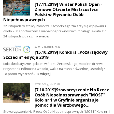
[17.11.2019] Winter Polish Open -
Zimowe Otwarte Mistrzostwa
Polski w Pływaniu Osób
Niepełnosprawnych
22 listopada w stolicy Pomorza Zachodniego zmierzy się w pływaniu
około 200 sportowców z niepełnosprawnościami z całego świata. Do
24 listopada po raz…
» więcej
2019-10-15, godz. 10:35
[15.10.2019] Konkurs „Pozarządowy
Szczecin” edycja 2019
Koła akrobatyczne i pilates w Parku Żeromskiego, mobilne drzewa,
Przystanek Północ na wesoło, walka na miecze świetlne, Ostrobój 5.
To promil wydarzeń…
» więcej
2019-10-07, godz. 21:09
[7.10.2019]Stowarzyszenie Na Rzecz
Osób Niepełnosprawnych "MOST"
Koło nr 1 w Gryfinie organizuje
pomoc dla Wierzbowego…
Stowarzyszenie Na Rzecz Osób Niepełnosprawnych "MOST" Koło nr 1