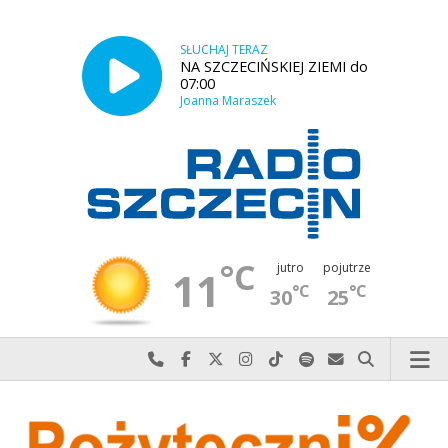
SŁUCHAJ TERAZ
NA SZCZECIŃSKIEJ ZIEMI do
07:00
Joanna Maraszek
°C
jutro
pojutrze
11
°C
°C
30
25
Najlepiej po prostu do nas zadzwoń
Odwiedź nas na Facebook-u
Odwiedź nas na X
Odwiedź nas na Instagram-ie
Odwiedź nas na TikTok-u
Szukaj nas na Spotify
Wyślij do nas w
Szukaj