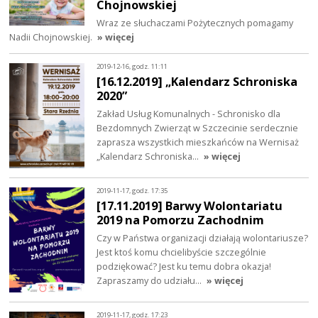
Chojnowskiej
Wraz ze słuchaczami Pożytecznych pomagamy
Nadii Chojnowskiej.
» więcej
2019-12-16, godz. 11:11
[16.12.2019] „Kalendarz Schroniska
2020”
Zakład Usług Komunalnych - Schronisko dla
Bezdomnych Zwierząt w Szczecinie serdecznie
zaprasza wszystkich mieszkańców na Wernisaż
„Kalendarz Schroniska…
» więcej
2019-11-17, godz. 17:35
[17.11.2019] Barwy Wolontariatu
2019 na Pomorzu Zachodnim
Czy w Państwa organizacji działają wolontariusze?
Jest ktoś komu chcielibyście szczególnie
podziękować? Jest ku temu dobra okazja!
Zapraszamy do udziału…
» więcej
2019-11-17, godz. 17:23