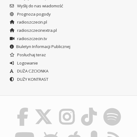
Wyślij do nas wiadomość
Prognoza pogody
radioszczecin.pl
radioszczecinextra.pl
radioszczecin.tv
Biuletyn Informacji Publicznej
Posłuchaj teraz
Logowanie
DUŻA CZCIONKA
DUŻY KONTRAST