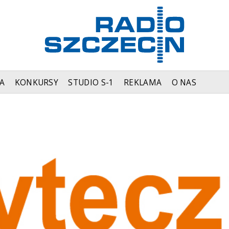
A
KONKURSY
STUDIO S-1
REKLAMA
O NAS