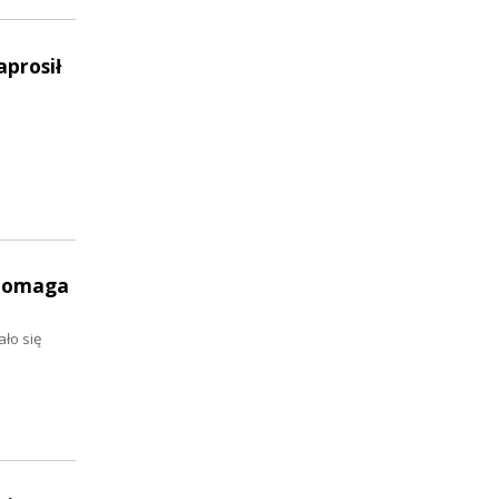
prosił
 pomaga
ło się