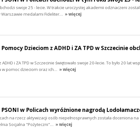
bchodzi swoje 25 - lecie. W trakcie uroczystej akademii odznaczeni zostal
 Warszawie medalami Fideliter…
» więcej
o Pomocy Dzieciom z ADHD i ZA TPD w Szczecinie obc
ADHD i ZA TPD w Szczecinie świętowało swoje 20-lecie. To było 20 lat wsp
a w pomoc dzieciom oraz ich…
» więcej
ło PSONI w Policach wyróżnione nagrodą Lodołamacz
icach na rzecz aktywizacji osób niepełnosprawnych została doceniona na
elnia Socjalna "Pożyteczni"…
» więcej