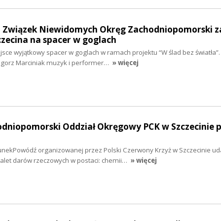
ki Związek Niewidomych Okręg Zachodniopomorski za
zecina na spacer w goglach
jsce wyjątkowy spacer w goglach w ramach projektu “W ślad bez światła”.
gorz Marciniak muzyk i performer…
» więcej
hodniopomorski Oddział Okręgowy PCK w Szczecinie
i
nekPowódź organizowanej przez Polski Czerwony Krzyż w Szczecinie uda
alet darów rzeczowych w postaci: chemii…
» więcej