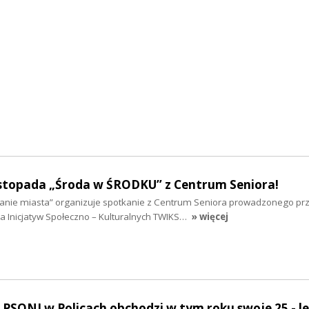
listopada „Środa w ŚRODKU” z Centrum Seniora!
anie miasta” organizuje spotkanie z Centrum Seniora prowadzonego pr
 Inicjatyw Społeczno – Kulturalnych TWIKS…
» więcej
o PSONI w Policach obchodzi w tym roku swoje 25 - le