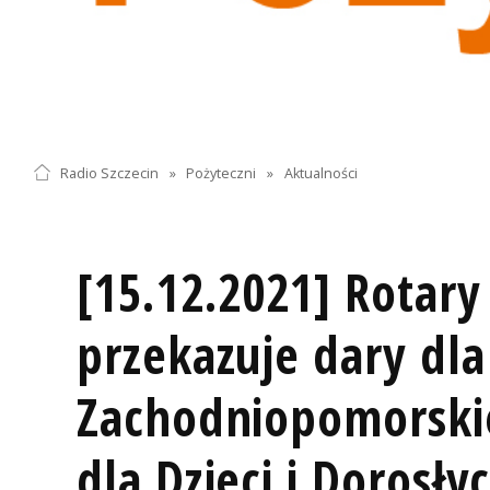
Radio Szczecin
»
Pożyteczni
»
Aktualności
[15.12.2021] Rotary
przekazuje dary dla
Zachodniopomorski
dla Dzieci i Dorosły