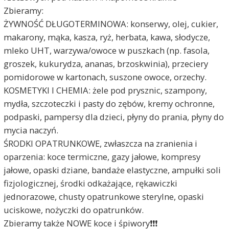
Zbieramy:
ŻYWNOŚĆ DŁUGOTERMINOWA: konserwy, olej, cukier,
makarony, mąka, kasza, ryż, herbata, kawa, słodycze,
mleko UHT, warzywa/owoce w puszkach (np. fasola,
groszek, kukurydza, ananas, brzoskwinia), przeciery
pomidorowe w kartonach, suszone owoce, orzechy.
KOSMETYKI I CHEMIA: żele pod prysznic, szampony,
mydła, szczoteczki i pasty do zębów, kremy ochronne,
podpaski, pampersy dla dzieci, płyny do prania, płyny do
mycia naczyń.
ŚRODKI OPATRUNKOWE, zwłaszcza na zranienia i
oparzenia: koce termiczne, gazy jałowe, kompresy
jałowe, opaski dziane, bandaże elastyczne, ampułki soli
fizjologicznej, środki odkażające, rękawiczki
jednorazowe, chusty opatrunkowe sterylne, opaski
uciskowe, nożyczki do opatrunków.
Zbieramy także NOWE koce i śpiwory❗️❗️❗️