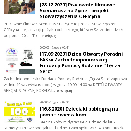
[28.12.2020] Pracownie filmowe:
Scenariusz na Życie - projekt
Stowarzyszenia OFFicyna
Pracownie filmowe: Scenariusz na Życie to projekt Stowarzyszenia
OFFicyna – organizacji pożytku publicznego, która w Szczecinie działa
od ponad 20 lat. To…
» więcej
2020-09-17, godz. 09:44
[17.09.2020] Dzień Otwarty Poradni
FAS w Zachodniopomorskiej
Fundacji Pomocy Rodzinie "Tęcza
Serc"
Zachodniopomorska Fundacja Pomocy Rodzinie „Tęcza Serc” zaprasza
w dniu 19 września (sobota) w godz. 10.00-14.00 na DZIEŃ OTWARTY
SPECJALISTYCZNEJ PORADNI…
» więcej
2020-08-16, godz. 07:00
[16.8.2020] Dzieciaki pobiegną na
pomoc zwierzakom!
Bieg na krótkim dystansie dla dzieci do lat 7.
Numery startowe specjalnie dla dzieci zaprojektowała wolontariuszka