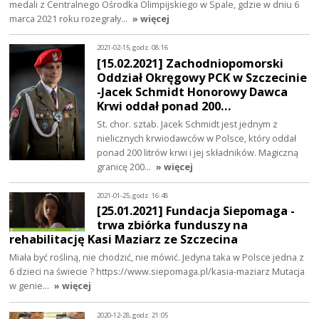
medali z Centralnego Ośrodka Olimpijskiego w Spale, gdzie w dniu 6
marca 2021 roku rozegrały…
» więcej
2021-02-15, godz. 08:16
[15.02.2021] Zachodniopomorski
Oddział Okręgowy PCK w Szczecinie
-Jacek Schmidt Honorowy Dawca
Krwi oddał ponad 200…
St. chor. sztab. Jacek Schmidt jest jednym z
nielicznych krwiodawców w Polsce, który oddał
ponad 200 litrów krwi i jej składników. Magiczną
granicę 200…
» więcej
2021-01-25, godz. 16:48
[25.01.2021] Fundacja Siepomaga -
trwa zbiórka funduszy na
rehabilitację Kasi Maziarz ze Szczecina
Miała być rośliną, nie chodzić, nie mówić. Jedyna taka w Polsce jedna z
6 dzieci na świecie ? https://www.siepomaga.pl/kasia-maziarz Mutacja
w genie…
» więcej
2020-12-28, godz. 21:05