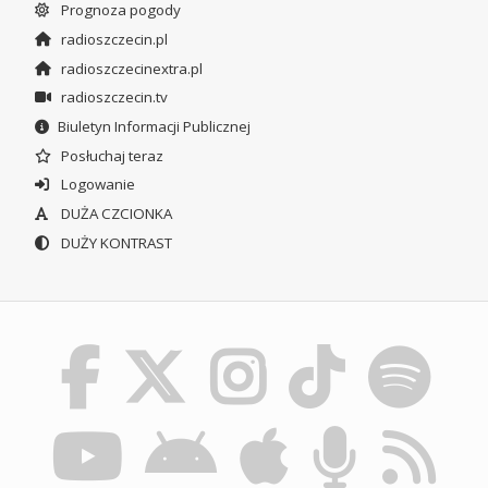
Prognoza pogody
radioszczecin.pl
radioszczecinextra.pl
radioszczecin.tv
Biuletyn Informacji Publicznej
Posłuchaj teraz
Logowanie
DUŻA CZCIONKA
DUŻY KONTRAST