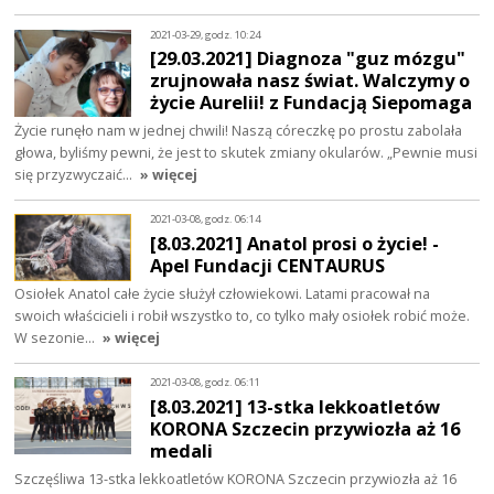
2021-03-29, godz. 10:24
[29.03.2021] Diagnoza "guz mózgu"
zrujnowała nasz świat. Walczymy o
życie Aurelii! z Fundacją Siepomaga
Życie runęło nam w jednej chwili! Naszą córeczkę po prostu zabolała
głowa, byliśmy pewni, że jest to skutek zmiany okularów. „Pewnie musi
się przyzwyczaić…
» więcej
2021-03-08, godz. 06:14
[8.03.2021] Anatol prosi o życie! -
Apel Fundacji CENTAURUS
Osiołek Anatol całe życie służył człowiekowi. Latami pracował na
swoich właścicieli i robił wszystko to, co tylko mały osiołek robić może.
W sezonie…
» więcej
2021-03-08, godz. 06:11
[8.03.2021] 13-stka lekkoatletów
KORONA Szczecin przywiozła aż 16
medali
Szczęśliwa 13-stka lekkoatletów KORONA Szczecin przywiozła aż 16