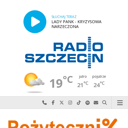
SŁUCHAJ TERAZ
LADY PANK - KRYZYSOWA
NARZECZONA
°C
jutro
pojutrze
19
°C
°C
21
24
Najlepiej po prostu do nas zadzwoń
Odwiedź nas na Facebook-u
Odwiedź nas na X
Odwiedź nas na Instagram-ie
Odwiedź nas na TikTok-u
Szukaj nas na Spotify
Wyślij do nas w
Szukaj