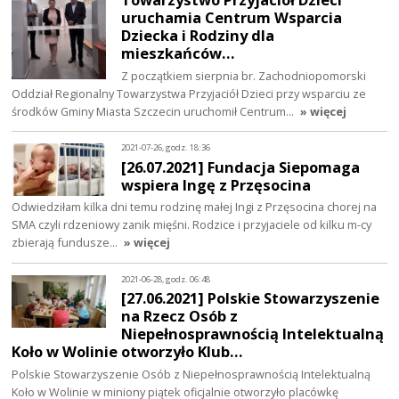
uruchamia Centrum Wsparcia
Dziecka i Rodziny dla
mieszkańców…
Z początkiem sierpnia br. Zachodniopomorski
Oddział Regionalny Towarzystwa Przyjaciół Dzieci przy wsparciu ze
środków Gminy Miasta Szczecin uruchomił Centrum…
» więcej
2021-07-26, godz. 18:36
[26.07.2021] Fundacja Siepomaga
wspiera Ingę z Przęsocina
Odwiedziłam kilka dni temu rodzinę małej Ingi z Przęsocina chorej na
SMA czyli rdzeniowy zanik mięśni. Rodzice i przyjaciele od kilku m-cy
zbierają fundusze…
» więcej
2021-06-28, godz. 06:48
[27.06.2021] Polskie Stowarzyszenie
na Rzecz Osób z
Niepełnosprawnością Intelektualną
Koło w Wolinie otworzyło Klub…
Polskie Stowarzyszenie Osób z Niepełnosprawnością Intelektualną
Koło w Wolinie w miniony piątek oficjalnie otworzyło placówkę