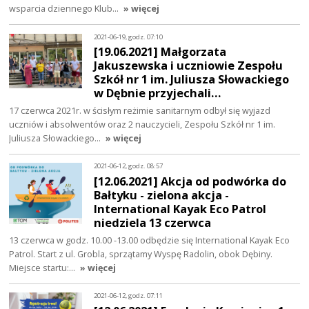
wsparcia dziennego Klub…
» więcej
2021-06-19, godz. 07:10
[19.06.2021] Małgorzata
Jakuszewska i uczniowie Zespołu
Szkół nr 1 im. Juliusza Słowackiego
w Dębnie przyjechali…
17 czerwca 2021r. w ścisłym reżimie sanitarnym odbył się wyjazd
uczniów i absolwentów oraz 2 nauczycieli, Zespołu Szkół nr 1 im.
Juliusza Słowackiego…
» więcej
2021-06-12, godz. 08:57
[12.06.2021] Akcja od podwórka do
Bałtyku - zielona akcja -
International Kayak Eco Patrol
niedziela 13 czerwca
13 czerwca w godz. 10.00 -13.00 odbędzie się International Kayak Eco
Patrol. Start z ul. Grobla, sprzątamy Wyspę Radolin, obok Dębiny.
Miejsce startu:…
» więcej
2021-06-12, godz. 07:11