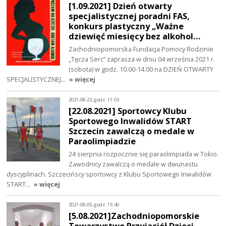
[1.09.2021] Dzień otwarty
specjalistycznej poradni FAS,
konkurs plastyczny „Ważne
dziewięć miesięcy bez alkohol…
Zachodniopomorska Fundacja Pomocy Rodzinie
„Tęcza Serc” zaprasza w dniu 04 września 2021 r.
(sobota) w godz. 10.00-14.00 na DZIEŃ OTWARTY
SPECJALISTYCZNEJ…
» więcej
2021-08-23, godz. 11:03
[22.08.2021] Sportowcy Klubu
Sportowego Inwalidów START
Szczecin zawalczą o medale w
Paraolimpiadzie
24 sierpnia rozpocznie się paraolimpiada w Tokio.
Zawodnicy zawalczą o medale w dwunastu
dyscyplinach. Szczecińscy sportowcy z Klubu Sportowego Inwalidów
START…
» więcej
2021-08-05, godz. 15:40
[5.08.2021]Zachodniopomorskie
Towarzystwo Przyjaciół Dzieci