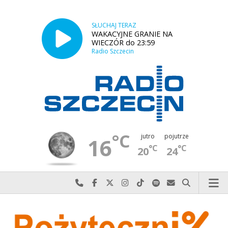
SŁUCHAJ TERAZ
WAKACYJNE GRANIE NA
WIECZÓR do 23:59
Radio Szczecin
°C
jutro
pojutrze
16
°C
°C
20
24
Najlepiej po prostu do nas zadzwoń
Odwiedź nas na Facebook-u
Odwiedź nas na X
Odwiedź nas na Instagram-ie
Odwiedź nas na TikTok-u
Szukaj nas na Spotify
Wyślij do nas w
Szukaj