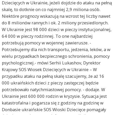
Dziecięcych w Ukrainie, jeżeli dojdzie do ataku na pełną
skalę, to dotknie on co najmniej 2,9 miliona osób.
Niektóre prognozy wskazują na wzrost tej liczby nawet
do 8 milionów rannych i ok. 2 miliony przesiedlonych.
W Ukrainie jest 98 000 dzieci w pieczy instytucjonalnej,
64 000 w pieczy rodzinnej. To one najbardziej
potrzebują pomocy w wojennej zawierusze. -
Potrzebujemy dla nich transportu, jedzenia, leków, a w
wielu przypadkach bezpiecznego schronienia, pomocy
psychologicznej.- mówi Serhii Lukashov, Dyrektor
Krajowy SOS Wiosek Dziecięcych w Ukrainie – W
przypadku ataku na pełną skalę szacujemy, że aż 16
000 ukraińskich dzieci z pieczy zastępczej będzie
potrzebowało natychmiastowej pomocy. - dodaje. W
Ukrainie jest 600 000 rodzin w kryzysie. Sytuacja jest
katastrofalna i pogarsza się z godziny na godzinę w
Donbasie ukraińskie SOS Wioski Dziecięce pomagały