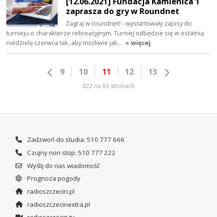
[12.06.2021] Fundacja Kamienica 1
zaprasza do gry w Roundnet
Zagraj w roundnet! - wystartowały zapisy do
turnieju o charakterze rekreacyjnym. Turniej odbędzie się w ostatnią
niedzielę czerwca tak, aby możliwie jak…
» więcej
9
10
11
12
13
822 na 83 stronach
Zadzwoń do studia: 510 777 666
Czujny non stop: 510 777 222
Wyślij do nas wiadomość
Prognoza pogody
radioszczecin.pl
radioszczecinextra.pl