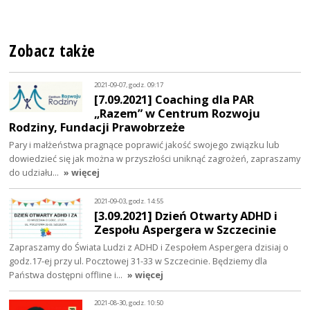
Zobacz także
2021-09-07, godz. 09:17
[7.09.2021] Coaching dla PAR
„Razem” w Centrum Rozwoju
Rodziny, Fundacji Prawobrzeże
Pary i małżeństwa pragnące poprawić jakość swojego związku lub
dowiedzieć się jak można w przyszłości uniknąć zagrożeń, zapraszamy
do udziału…
» więcej
2021-09-03, godz. 14:55
[3.09.2021] Dzień Otwarty ADHD i
Zespołu Aspergera w Szczecinie
Zapraszamy do Świata Ludzi z ADHD i Zespołem Aspergera dzisiaj o
godz.17-ej przy ul. Pocztowej 31-33 w Szczecinie. Będziemy dla
Państwa dostępni offline i…
» więcej
2021-08-30, godz. 10:50