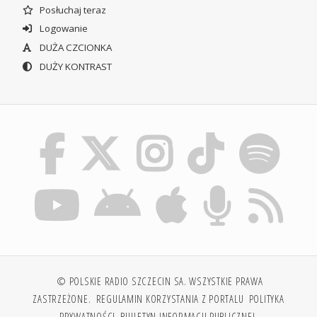
Posłuchaj teraz
Logowanie
DUŻA CZCIONKA
DUŻY KONTRAST
© POLSKIE RADIO SZCZECIN SA. WSZYSTKIE PRAWA
ZASTRZEŻONE.
REGULAMIN KORZYSTANIA Z PORTALU
POLITYKA
PRYWATNOŚCI
BIULETYN INFORMACJI PUBLICZNEJ