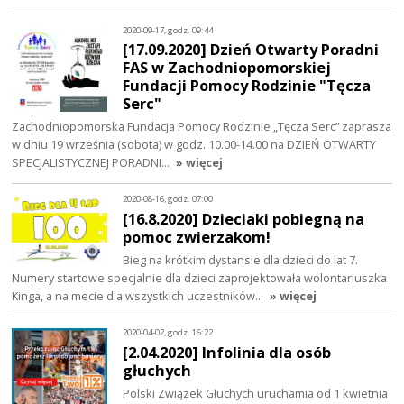
2020-09-17, godz. 09:44
[17.09.2020] Dzień Otwarty Poradni
FAS w Zachodniopomorskiej
Fundacji Pomocy Rodzinie "Tęcza
Serc"
Zachodniopomorska Fundacja Pomocy Rodzinie „Tęcza Serc” zaprasza
w dniu 19 września (sobota) w godz. 10.00-14.00 na DZIEŃ OTWARTY
SPECJALISTYCZNEJ PORADNI…
» więcej
2020-08-16, godz. 07:00
[16.8.2020] Dzieciaki pobiegną na
pomoc zwierzakom!
Bieg na krótkim dystansie dla dzieci do lat 7.
Numery startowe specjalnie dla dzieci zaprojektowała wolontariuszka
Kinga, a na mecie dla wszystkich uczestników…
» więcej
2020-04-02, godz. 16:22
[2.04.2020] Infolinia dla osób
głuchych
Polski Związek Głuchych uruchamia od 1 kwietnia