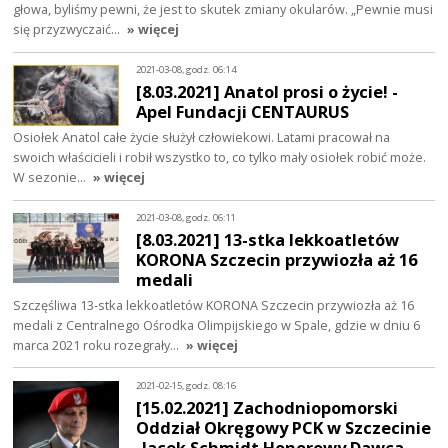
głowa, byliśmy pewni, że jest to skutek zmiany okularów. „Pewnie musi
się przyzwyczaić…
» więcej
2021-03-08, godz. 06:14
[8.03.2021] Anatol prosi o życie! -
Apel Fundacji CENTAURUS
Osiołek Anatol całe życie służył człowiekowi. Latami pracował na
swoich właścicieli i robił wszystko to, co tylko mały osiołek robić może.
W sezonie…
» więcej
2021-03-08, godz. 06:11
[8.03.2021] 13-stka lekkoatletów
KORONA Szczecin przywiozła aż 16
medali
Szczęśliwa 13-stka lekkoatletów KORONA Szczecin przywiozła aż 16
medali z Centralnego Ośrodka Olimpijskiego w Spale, gdzie w dniu 6
marca 2021 roku rozegrały…
» więcej
2021-02-15, godz. 08:16
[15.02.2021] Zachodniopomorski
Oddział Okręgowy PCK w Szczecinie
-Jacek Schmidt Honorowy Dawca