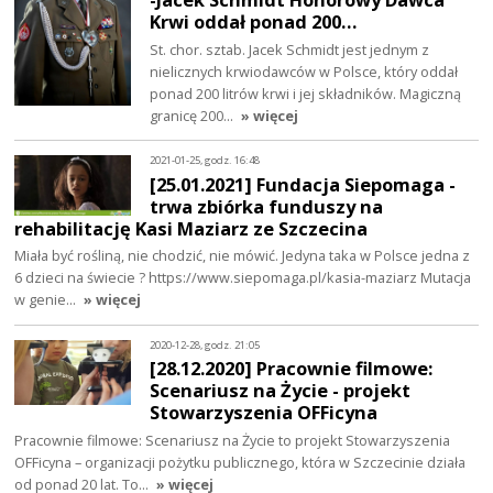
Krwi oddał ponad 200…
St. chor. sztab. Jacek Schmidt jest jednym z
nielicznych krwiodawców w Polsce, który oddał
ponad 200 litrów krwi i jej składników. Magiczną
granicę 200…
» więcej
2021-01-25, godz. 16:48
[25.01.2021] Fundacja Siepomaga -
trwa zbiórka funduszy na
rehabilitację Kasi Maziarz ze Szczecina
Miała być rośliną, nie chodzić, nie mówić. Jedyna taka w Polsce jedna z
6 dzieci na świecie ? https://www.siepomaga.pl/kasia-maziarz Mutacja
w genie…
» więcej
2020-12-28, godz. 21:05
[28.12.2020] Pracownie filmowe:
Scenariusz na Życie - projekt
Stowarzyszenia OFFicyna
Pracownie filmowe: Scenariusz na Życie to projekt Stowarzyszenia
OFFicyna – organizacji pożytku publicznego, która w Szczecinie działa
od ponad 20 lat. To…
» więcej