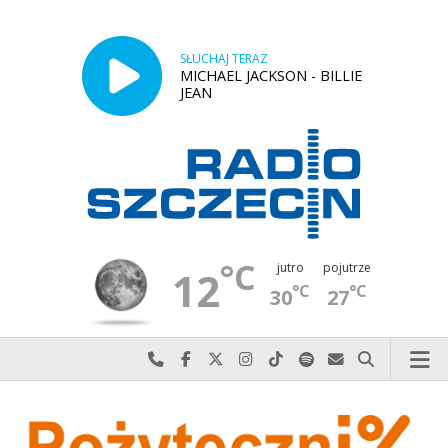
SŁUCHAJ TERAZ
MICHAEL JACKSON - BILLIE
JEAN
°C
jutro
pojutrze
12
°C
°C
30
27
Najlepiej po prostu do nas zadzwoń
Odwiedź nas na Facebook-u
Odwiedź nas na X
Odwiedź nas na Instagram-ie
Odwiedź nas na TikTok-u
Szukaj nas na Spotify
Wyślij do nas w
Szukaj