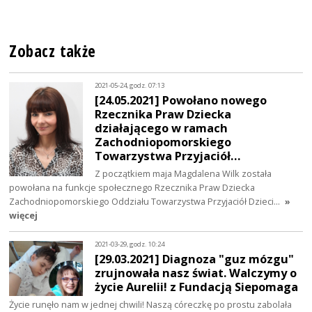
Zobacz także
2021-05-24, godz. 07:13
[24.05.2021] Powołano nowego
Rzecznika Praw Dziecka
działającego w ramach
Zachodniopomorskiego
Towarzystwa Przyjaciół…
Z początkiem maja Magdalena Wilk została
powołana na funkcje społecznego Rzecznika Praw Dziecka
Zachodniopomorskiego Oddziału Towarzystwa Przyjaciół Dzieci…
»
więcej
2021-03-29, godz. 10:24
[29.03.2021] Diagnoza "guz mózgu"
zrujnowała nasz świat. Walczymy o
życie Aurelii! z Fundacją Siepomaga
Życie runęło nam w jednej chwili! Naszą córeczkę po prostu zabolała