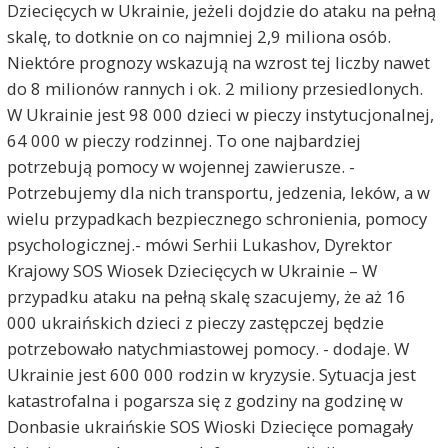
Dziecięcych w Ukrainie, jeżeli dojdzie do ataku na pełną
skalę, to dotknie on co najmniej 2,9 miliona osób.
Niektóre prognozy wskazują na wzrost tej liczby nawet
do 8 milionów rannych i ok. 2 miliony przesiedlonych.
W Ukrainie jest 98 000 dzieci w pieczy instytucjonalnej,
64 000 w pieczy rodzinnej. To one najbardziej
potrzebują pomocy w wojennej zawierusze. -
Potrzebujemy dla nich transportu, jedzenia, leków, a w
wielu przypadkach bezpiecznego schronienia, pomocy
psychologicznej.- mówi Serhii Lukashov, Dyrektor
Krajowy SOS Wiosek Dziecięcych w Ukrainie – W
przypadku ataku na pełną skalę szacujemy, że aż 16
000 ukraińskich dzieci z pieczy zastępczej będzie
potrzebowało natychmiastowej pomocy. - dodaje. W
Ukrainie jest 600 000 rodzin w kryzysie. Sytuacja jest
katastrofalna i pogarsza się z godziny na godzinę w
Donbasie ukraińskie SOS Wioski Dziecięce pomagały