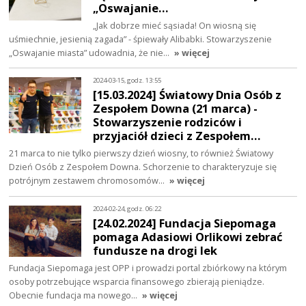
„Oswajanie…
„Jak dobrze mieć sąsiada! On wiosną się
uśmiechnie, jesienią zagada” - śpiewały Alibabki. Stowarzyszenie
„Oswajanie miasta” udowadnia, że nie…
» więcej
2024-03-15, godz. 13:55
[15.03.2024] Światowy Dnia Osób z
Zespołem Downa (21 marca) -
Stowarzyszenie rodziców i
przyjaciół dzieci z Zespołem…
21 marca to nie tylko pierwszy dzień wiosny, to również Światowy
Dzień Osób z Zespołem Downa. Schorzenie to charakteryzuje się
potrójnym zestawem chromosomów…
» więcej
2024-02-24, godz. 06:22
[24.02.2024] Fundacja Siepomaga
pomaga Adasiowi Orlikowi zebrać
fundusze na drogi lek
Fundacja Siepomaga jest OPP i prowadzi portal zbiórkowy na którym
osoby potrzebujące wsparcia finansowego zbierają pieniądze.
Obecnie fundacja ma nowego…
» więcej