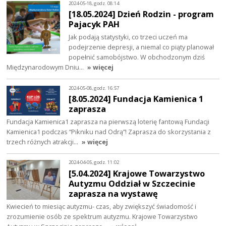
2024-05-18, godz. 08:14
[18.05.2024] Dzień Rodzin - program
Pajacyk PAH
Jak podają statystyki, co trzeci uczeń ma
podejrzenie depresji, a niemal co piąty planował
popełnić samobójstwo. W obchodzonym dziś
Międzynarodowym Dniu…
» więcej
2024-05-08, godz. 16:57
[8.05.2024] Fundacja Kamienica 1
zaprasza
Fundacja Kamienica1 zaprasza na pierwszą loterię fantową Fundacji
Kamienica1 podczas “Pikniku nad Odrą”! Zaprasza do skorzystania z
trzech różnych atrakcji…
» więcej
2024-04-05, godz. 11:02
[5.04.2024] Krajowe Towarzystwo
Autyzmu Oddział w Szczecinie
zaprasza na wystawę
Kwiecień to miesiąc autyzmu- czas, aby zwiększyć świadomość i
zrozumienie osób ze spektrum autyzmu. Krajowe Towarzystwo