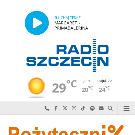
SŁUCHAJ TERAZ
MARGARET -
PRIMABALERINA
°C
jutro
pojutrze
29
°C
°C
20
24
Najlepiej po prostu do nas zadzwoń
Odwiedź nas na Facebook-u
Odwiedź nas na X
Odwiedź nas na Instagram-ie
Odwiedź nas na TikTok-u
Szukaj nas na Spotify
Wyślij do nas w
Szukaj