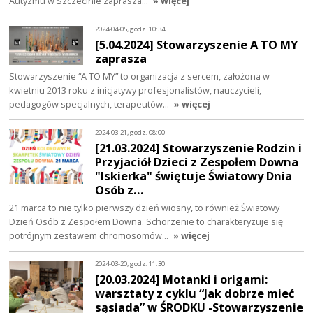
Autyzmu w Szczecinie zaprasza…
» więcej
2024-04-05, godz. 10:34
[5.04.2024] Stowarzyszenie A TO MY
zaprasza
Stowarzyszenie “A TO MY” to organizacja z sercem, założona w
kwietniu 2013 roku z inicjatywy profesjonalistów, nauczycieli,
pedagogów specjalnych, terapeutów…
» więcej
2024-03-21, godz. 08:00
[21.03.2024] Stowarzyszenie Rodzin i
Przyjaciół Dzieci z Zespołem Downa
"Iskierka" świętuje Światowy Dnia
Osób z…
21 marca to nie tylko pierwszy dzień wiosny, to również Światowy
Dzień Osób z Zespołem Downa. Schorzenie to charakteryzuje się
potrójnym zestawem chromosomów…
» więcej
2024-03-20, godz. 11:30
[20.03.2024] Motanki i origami:
warsztaty z cyklu “Jak dobrze mieć
sąsiada” w ŚRODKU -Stowarzyszenie