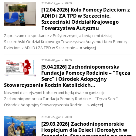
2026-04-12, godz. 20:00
[12.04.2026] Koło Pomocy Dzieciom z
ADHD i ZA TPD w Szczecinie,
Szczeciński Oddział Krajowego
Towarzystwa Autyzmu
Zapraszam na spotkanie z Pożytecznymi, a będą nimi dzisiaj
Szczeciński Oddział Krajowego Towarzystwa Autyzmu i Koło Pomocy
Dzieciom z ADHD i ZA TPD w Szczecinie…
» więcej
2026-04-05, godz. 19:00
[5.04.2026] Zachodniopomorska
Fundacja Pomocy Rodzinie – "Tęcza
Serc" i Ośrodek Adopcyjny
Stowarzyszenia Rodzin Katolickich…
Naszymi dzisiejszymi bohaterami będą dwie organizacje:
Zachodniopomorska Fundacja Pomocy Rodzinie – "Tęcza Serc" i
Ośrodek Adopcyjny Stowarzyszenia Rodzin…
» więcej
2026-03-29, godz. 20:00
[29.03.2026] Zachodniopomorskie
Hospicjum dla Dzieci i Dorosłych w
Szczecinie, Stowarzyszenie na rzecz