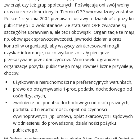
zwierząt czy też grup społecznych. Poświęcają oni swój wolny
czas na rzecz dobra innych. Termin OPP wprowadzony został w
Polsce 1 stycznia 2004 przepisami ustawy o działalności pożytku
publicznego i o wolontariacie. Ze statusem OPP związane są
szczególne uprawnienia, ale też i obowiązki. Organizacje te mają
np. obowiązek sprawozdawczości, jawności działania oraz
kontroli w organizacji, aby wszyscy zainteresowani mogli
uzyskać informacje, na co wydane zostały pieniądze
przekazywane przez darczyńców. Mimo wielu ograniczeń
organizacje pożytku publicznego mają również liczne przywileje,
choćby:
użytkowanie nieruchomości na preferencyjnych warunkach,
prawo do otrzymywania 1-proc. podatku dochodowego od
osób fizycznych,
zwolnienie od: podatku dochodowego od osób prawnych,
podatku od nieruchomości, opłat od czynności
cywilnoprawnych (np. umów), opłat skarbowych i sądowych
w odniesieniu do prowadzonej działalności pożytku
publicznego.
W Polsce zarejestrowanych jest około 8 tys. Organizacji Pożytku