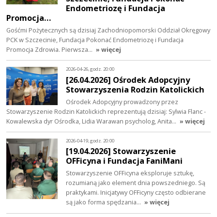
Endometriozę i Fundacja
Promocja…
Gośćmi Pożytecznych są dzisiaj Zachodniopomorski Oddział Okręgowy
PCK w Szczecinie, Fundacja Pokonać Endometriozę i Fundacja
Promocja Zdrowia. Pierwsza…
» więcej
2026-04-26, godz. 20:00
[26.04.2026] Ośrodek Adopcyjny
Stowarzyszenia Rodzin Katolickich
Ośrodek Adopcyjny prowadzony przez
Stowarzyszenie Rodzin Katolickich reprezentują dzisiaj: Sylwia Flanc -
Kowalewska dyr Ośrodka, Lidia Warawan psycholog, Anita…
» więcej
2026-04-19, godz. 20:00
[19.04.2026] Stowarzyszenie
OFFicyna i Fundacja FaniMani
Stowarzyszenie OFFicyna eksploruje sztukę,
rozumianą jako element dnia powszedniego. Są
praktykami. Inicjatywy OFFicyny często odbierane
są jako forma spędzania…
» więcej