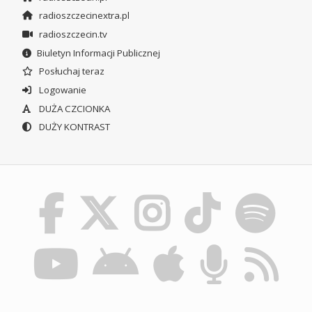
radioszczecinextra.pl
radioszczecin.tv
Biuletyn Informacji Publicznej
Posłuchaj teraz
Logowanie
DUŻA CZCIONKA
DUŻY KONTRAST