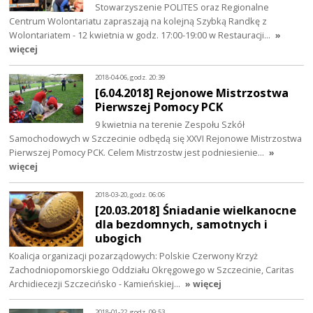
Stowarzyszenie POLITES oraz Regionalne
Centrum Wolontariatu zapraszają na kolejną Szybką Randkę z
Wolontariatem - 12 kwietnia w godz. 17:00-19:00 w Restauracji…
»
więcej
2018-04-06, godz. 20:39
[6.04.2018] Rejonowe Mistrzostwa
Pierwszej Pomocy PCK
9 kwietnia na terenie Zespołu Szkół
Samochodowych w Szczecinie odbędą się XXVI Rejonowe Mistrzostwa
Pierwszej Pomocy PCK. Celem Mistrzostw jest podniesienie…
»
więcej
2018-03-20, godz. 06:06
[20.03.2018] Śniadanie wielkanocne
dla bezdomnych, samotnych i
ubogich
Koalicja organizacji pozarządowych: Polskie Czerwony Krzyż
Zachodniopomorskiego Oddziału Okręgowego w Szczecinie, Caritas
Archidiecezji Szczecińsko - Kamieńskiej…
» więcej
2018-01-22, godz. 09:53