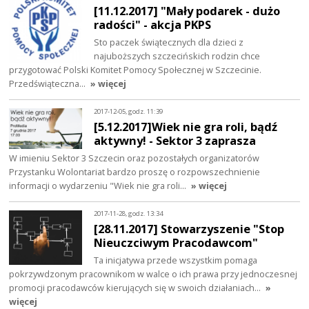
[11.12.2017] "Mały podarek - dużo
radości" - akcja PKPS
Sto paczek świątecznych dla dzieci z
najuboższych szczecińskich rodzin chce
przygotować Polski Komitet Pomocy Społecznej w Szczecinie.
Przedświąteczna…
» więcej
2017-12-05, godz. 11:39
[5.12.2017]Wiek nie gra roli, bądź
aktywny! - Sektor 3 zaprasza
W imieniu Sektor 3 Szczecin oraz pozostałych organizatorów
Przystanku Wolontariat bardzo proszę o rozpowszechnienie
informacji o wydarzeniu "Wiek nie gra roli…
» więcej
2017-11-28, godz. 13:34
[28.11.2017] Stowarzyszenie "Stop
Nieuczciwym Pracodawcom"
Ta inicjatywa przede wszystkim pomaga
pokrzywdzonym pracownikom w walce o ich prawa przy jednoczesnej
promocji pracodawców kierujących się w swoich działaniach…
»
więcej