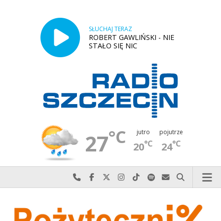
SŁUCHAJ TERAZ
ROBERT GAWLIŃSKI - NIE
STAŁO SIĘ NIC
°C
jutro
pojutrze
27
°C
°C
20
24
Najlepiej po prostu do nas zadzwoń
Odwiedź nas na Facebook-u
Odwiedź nas na X
Odwiedź nas na Instagram-ie
Odwiedź nas na TikTok-u
Szukaj nas na Spotify
Wyślij do nas w
Szukaj