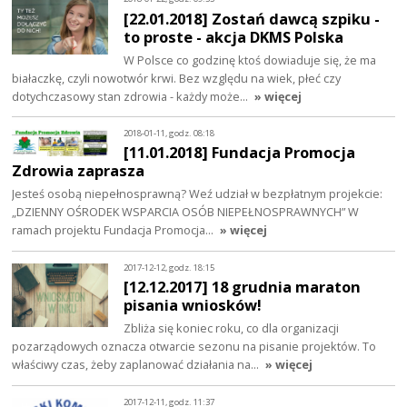
[22.01.2018] Zostań dawcą szpiku -
to proste - akcja DKMS Polska
W Polsce co godzinę ktoś dowiaduje się, że ma
białaczkę, czyli nowotwór krwi. Bez względu na wiek, płeć czy
dotychczasowy stan zdrowia - każdy może…
» więcej
2018-01-11, godz. 08:18
[11.01.2018] Fundacja Promocja
Zdrowia zaprasza
Jesteś osobą niepełnosprawną? Weź udział w bezpłatnym projekcie:
„DZIENNY OŚRODEK WSPARCIA OSÓB NIEPEŁNOSPRAWNYCH” W
ramach projektu Fundacja Promocja…
» więcej
2017-12-12, godz. 18:15
[12.12.2017] 18 grudnia maraton
pisania wniosków!
Zbliża się koniec roku, co dla organizacji
pozarządowych oznacza otwarcie sezonu na pisanie projektów. To
właściwy czas, żeby zaplanować działania na…
» więcej
2017-12-11, godz. 11:37