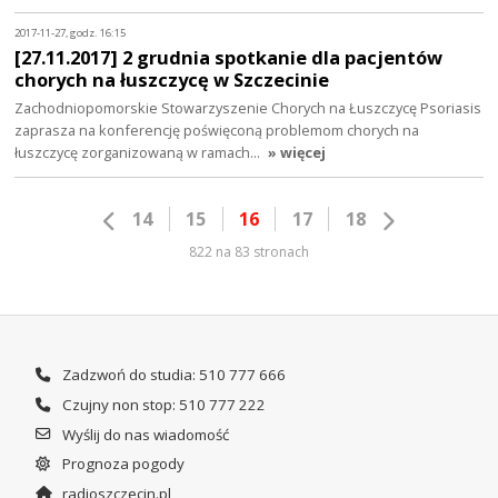
2017-11-27, godz. 16:15
[27.11.2017] 2 grudnia spotkanie dla pacjentów
chorych na łuszczycę w Szczecinie
Zachodniopomorskie Stowarzyszenie Chorych na Łuszczycę Psoriasis
zaprasza na konferencję poświęconą problemom chorych na
łuszczycę zorganizowaną w ramach…
» więcej
14
15
16
17
18
822 na 83 stronach
Zadzwoń do studia: 510 777 666
Czujny non stop: 510 777 222
Wyślij do nas wiadomość
Prognoza pogody
radioszczecin.pl