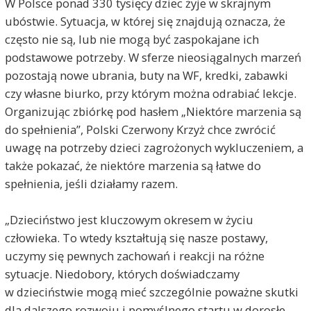
W Polsce ponad 330 tysięcy dziec żyje w skrajnym
ubóstwie. Sytuacja, w której się znajdują oznacza, że
często nie są, lub nie mogą być zaspokajane ich
podstawowe potrzeby. W sferze nieosiągalnych marzeń
pozostają nowe ubrania, buty na WF, kredki, zabawki
czy własne biurko, przy którym można odrabiać lekcje.
Organizując zbiórkę pod hasłem „Niektóre marzenia są
do spełnienia”, Polski Czerwony Krzyż chce zwrócić
uwagę na potrzeby dzieci zagrożonych wykluczeniem, a
także pokazać, że niektóre marzenia są łatwe do
spełnienia, jeśli działamy razem.
„Dzieciństwo jest kluczowym okresem w życiu
człowieka. To wtedy kształtują się nasze postawy,
uczymy się pewnych zachowań i reakcji na różne
sytuacje. Niedobory, których doświadczamy
w dzieciństwie mogą mieć szczególnie poważne skutki
dla dalszego rozwoju i pomyślnego startu w dorosłe