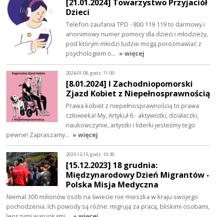
[21.01.2024] Towarzystwo Przyjaciół
Dzieci
Telefon zaufania TPD - 800 119 119 to darmowy i
anonimowy numer pomocy dla dzieci i młodzieży,
pod którym młodzi ludzie mogą porozmawiać z
psychologiem o…
» więcej
2024-01-08, godz. 11:00
[8.01.2024] I Zachodniopomorski
Zjazd Kobiet z Niepełnosprawnością
Prawa kobiet z niepełnosprawnością to prawa
człowieka! My, Artykuł 6 - aktywistki, działaczki,
naukowczynie, artystki i liderki jesteśmy tego
pewne! Zapraszamy…
» więcej
2023-12-15, godz. 10:30
[15.12.2023] 18 grudnia:
Międzynarodowy Dzień Migrantów -
Polska Misja Medyczna
Niemal 300 milionów osób na świecie nie mieszka w kraju swojego
pochodzenia. Ich powody są różne: migrują za pracą, bliskimi osobami,
lepszymi warunkami…
» więcej