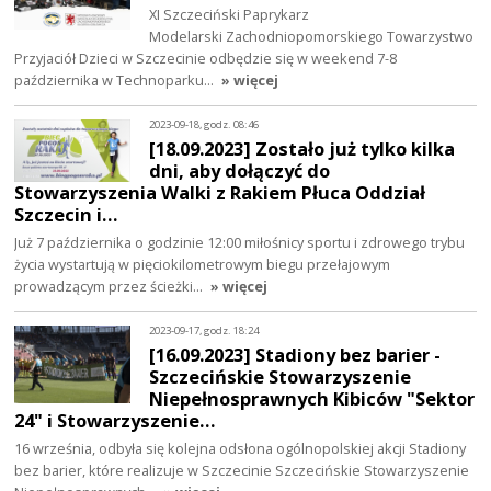
XI Szczeciński Paprykarz
Modelarski Zachodniopomorskiego Towarzystwo
Przyjaciół Dzieci w Szczecinie odbędzie się w weekend 7-8
października w Technoparku…
» więcej
2023-09-18, godz. 08:46
[18.09.2023] Zostało już tylko kilka
dni, aby dołączyć do
Stowarzyszenia Walki z Rakiem Płuca Oddział
Szczecin i…
Już 7 października o godzinie 12:00 miłośnicy sportu i zdrowego trybu
życia wystartują w pięciokilometrowym biegu przełajowym
prowadzącym przez ścieżki…
» więcej
2023-09-17, godz. 18:24
[16.09.2023] Stadiony bez barier -
Szczecińskie Stowarzyszenie
Niepełnosprawnych Kibiców "Sektor
24" i Stowarzyszenie…
16 września, odbyła się kolejna odsłona ogólnopolskiej akcji Stadiony
bez barier, które realizuje w Szczecinie Szczecińskie Stowarzyszenie