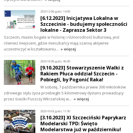
2023-12-06, godz. 14:00
[6.12.2023] Inicjatywa Lokalna w
Szczecinie - budujemy społeczności
lokalne - Zaprasza Sektor 3
Szczecin, miasto bogate w historię i różnorodność kulturową, jest
również miejscem, gdzie mieszkańcy mają szansę aktywnie
uczestniczyć w kształtowaniu…
» więcej
2023-10-09, godz. 06:00
[9.10.2023] Stowarzyszenie Walki z
Rakiem Płuca oddział Szczecin -
Pobiegli, by Pogonić Raka!
W sobotę, 7 października prawie 300 miłośników
zdrowego stylu życia przebiegło 5-kilometrowy dystans prowadzący
przez ścieżki Puszczy Wkrzańskiej w…
» więcej
2023-10-03, godz. 11:00
[3.10.2023] XI Szczeciński Paprykarz
Modelarski TPD: Święto
Modelarstwa już w październiku!