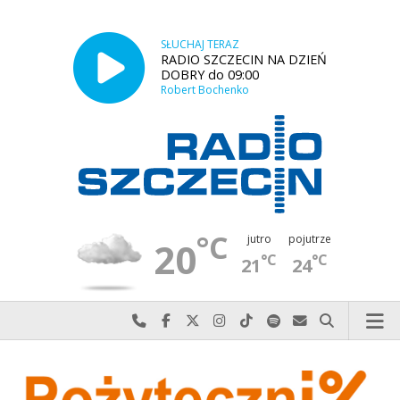
SŁUCHAJ TERAZ
RADIO SZCZECIN NA DZIEŃ
DOBRY do 09:00
Robert Bochenko
°C
jutro
pojutrze
20
°C
°C
21
24
Najlepiej po prostu do nas zadzwoń
Odwiedź nas na Facebook-u
Odwiedź nas na X
Odwiedź nas na Instagram-ie
Odwiedź nas na TikTok-u
Szukaj nas na Spotify
Wyślij do nas w
Szukaj