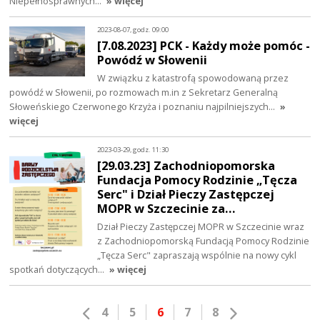
Niepełnosprawnych…
» więcej
2023-08-07, godz. 09:00
[7.08.2023] PCK - Każdy może pomóc -
Powódź w Słowenii
W związku z katastrofą spowodowaną przez
powódź w Słowenii, po rozmowach m.in z Sekretarz Generalną
Słoweńskiego Czerwonego Krzyża i poznaniu najpilniejszych…
»
więcej
2023-03-29, godz. 11:30
[29.03.23] Zachodniopomorska
Fundacja Pomocy Rodzinie „Tęcza
Serc" i Dział Pieczy Zastępczej
MOPR w Szczecinie za…
Dział Pieczy Zastępczej MOPR w Szczecinie wraz
z Zachodniopomorską Fundacją Pomocy Rodzinie
„Tęcza Serc" zapraszają wspólnie na nowy cykl
spotkań dotyczących…
» więcej
4
5
6
7
8