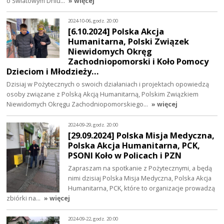
o Światowym Dniu…
» więcej
2024-10-06, godz. 20:00
[6.10.2024] Polska Akcja
Humanitarna, Polski Związek
Niewidomych Okręg
Zachodniopomorski i Koło Pomocy
Dzieciom i Młodzieży…
Dzisiaj w Pożytecznych o swoich działaniach i projektach opowiedzą
osoby związane z Polską Akcją Humanitarną, Polskim Związkiem
Niewidomych Okręgu Zachodniopomorskiego…
» więcej
2024-09-29, godz. 20:00
[29.09.2024] Polska Misja Medyczna,
Polska Akcja Humanitarna, PCK,
PSONI Koło w Policach i PZN
Zapraszam na spotkanie z Pożytecznymi, a będą
nimi dzisiaj Polska Misja Medyczna, Polska Akcja
Humanitarna, PCK, które to organizacje prowadzą
zbiórki na…
» więcej
2024-09-22, godz. 20:00