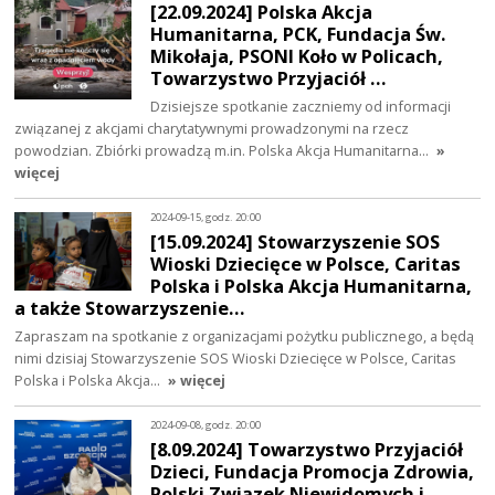
[22.09.2024] Polska Akcja
Humanitarna, PCK, Fundacja Św.
Mikołaja, PSONI Koło w Policach,
Towarzystwo Przyjaciół …
Dzisiejsze spotkanie zaczniemy od informacji
związanej z akcjami charytatywnymi prowadzonymi na rzecz
powodzian. Zbiórki prowadzą m.in. Polska Akcja Humanitarna…
»
więcej
2024-09-15, godz. 20:00
[15.09.2024] Stowarzyszenie SOS
Wioski Dziecięce w Polsce, Caritas
Polska i Polska Akcja Humanitarna,
a także Stowarzyszenie…
Zapraszam na spotkanie z organizacjami pożytku publicznego, a będą
nimi dzisiaj Stowarzyszenie SOS Wioski Dziecięce w Polsce, Caritas
Polska i Polska Akcja…
» więcej
2024-09-08, godz. 20:00
[8.09.2024] Towarzystwo Przyjaciół
Dzieci, Fundacja Promocja Zdrowia,
Polski Związek Niewidomych i