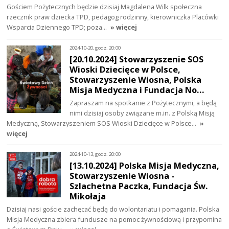
Gościem Pożytecznych będzie dzisiaj Magdalena Wilk społeczna
rzecznik praw dziecka TPD, pedagog rodzinny, kierowniczka Placówki
Wsparcia Dziennego TPD; poza…
» więcej
2024-10-20, godz. 20:00
[20.10.2024] Stowarzyszenie SOS
Wioski Dziecięce w Polsce,
Stowarzyszenie Wiosna, Polska
Misja Medyczna i Fundacja No…
Zapraszam na spotkanie z Pożytecznymi, a będą
nimi dzisiaj osoby związane m.in. z Polską Misją
Medyczną, Stowarzyszeniem SOS Wioski Dziecięce w Polsce…
»
więcej
2024-10-13, godz. 20:00
[13.10.2024] Polska Misja Medyczna,
Stowarzyszenie Wiosna -
Szlachetna Paczka, Fundacja Św.
Mikołaja
Dzisiaj nasi goście zachęcać będą do wolontariatu i pomagania. Polska
Misja Medyczna zbiera fundusze na pomoc żywnościową i przypomina