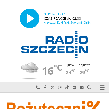
SŁUCHAJ TERAZ
CZAS REAKCJI do 02:00
Krzysztof Kukliński, Sławomir Orlik
°C
jutro
pojutrze
16
°C
°C
24
29
Najlepiej po prostu do nas zadzwoń
Odwiedź nas na Facebook-u
Odwiedź nas na X
Odwiedź nas na Instagram-ie
Odwiedź nas na TikTok-u
Szukaj nas na Spotify
Wyślij do nas w
Szukaj