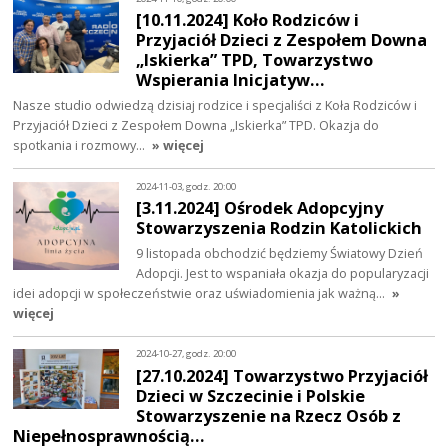
[10.11.2024] Koło Rodziców i
Przyjaciół Dzieci z Zespołem Downa
„Iskierka” TPD, Towarzystwo
Wspierania Inicjatyw…
Nasze studio odwiedzą dzisiaj rodzice i specjaliści z Koła Rodziców i
Przyjaciół Dzieci z Zespołem Downa „Iskierka” TPD. Okazja do
spotkania i rozmowy…
» więcej
2024-11-03, godz. 20:00
[3.11.2024] Ośrodek Adopcyjny
Stowarzyszenia Rodzin Katolickich
9 listopada obchodzić będziemy Światowy Dzień
Adopcji. Jest to wspaniała okazja do popularyzacji
idei adopcji w społeczeństwie oraz uświadomienia jak ważną…
»
więcej
2024-10-27, godz. 20:00
[27.10.2024] Towarzystwo Przyjaciół
Dzieci w Szczecinie i Polskie
Stowarzyszenie na Rzecz Osób z
Niepełnosprawnością…