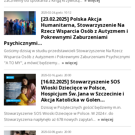
Zaczniemy od spotkania z Kingą Krzywicką…
» więcej
2025-02-24, godz. 10:12
[23.02.2025] Polska Akcja
Humanitarna, Stowarzyszenie Na
Rzecz Wsparcia Osób z Autyzmem i
Pokrewnymi Zaburzeniami
Psychicznymi…
Gościmy dzisiaj w studiu przedstawicieli Stowarzyszenie Na Rzecz
Wsparcia Osób z Autyzmem i Pokrewnymi Zaburzeniami Psychicznymi
"A TO MY", a mówić będziemy…
» więcej
2025-02-16, godz. 20:00
[16.02.2025] Stowarzyszenie SOS
Wioski Dziecięce w Polsce,
Hospicjum Św. Jana w Szczecinie i
Akcja Katolicka w Golen…
Dzisiaj w Pożytecznych gościć będziemy m.in.
Stowarzyszenie SOS Wioski Dziecięce w Polsce. W 2024 r. do
Stowarzyszenia napłynęło aż 678 nowych zapytań…
» więcej
2025-02-09, godz. 20:00