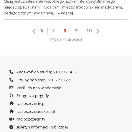
Misją jest „znalezienie wspólnego języka” interdyscyplinarnego
między: specjalistami i rodzicami, między środowiskiem medycznym,
pedagogicznym i rodzinnym…
» więcej
6
7
8
9
10
740 na 74 stronach
Zadzwoń do studia: 510 777 666
Czujny non stop: 510 777 222
Wyślij do nas wiadomość
Prognoza pogody
radioszczecin.pl
radioszczecinextra.pl
radioszczecin.tv
Biuletyn Informacji Publicznej