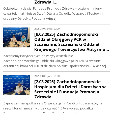
Zdrowia i…
Odwiedzimy dzisiaj Fundację Promocja Zdrowia – gdzie w miniony
czwartek miał miejsce Dzień Otwarty Ośrodka Wsparcia i Testów i II
urodziny Ośrodka. Poza…
» więcej
2025-03-09, godz. 20:00
[9.03.2025] Zachodniopomorski
Oddział Okręgowy PCK w
Szczecinie, Szczeciński Oddział
Krajowego Towarzystwa Autyzmu…
Zaczniemy Pożytecznych od wizyty w siedzibie
Zachodniopomorskiego Oddziału Okręgowego PCK w Szczecinie,
organizacji która od 100 lat działa w polskiej społeczności…
» więcej
2025-03-02, godz. 20:00
[2.03.2025] Zachodniopomorskie
Hospicjum dla Dzieci i Dorosłych w
Szczecinie i Fundacja Promocja
Zdrowia
Zapraszam na spotkanie z Organizacjami Pożytku Publicznego, na
rzecz których możemy przekazywać 1,5 % swojego podatku.