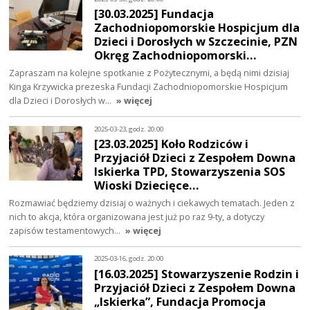
[30.03.2025] Fundacja
Zachodniopomorskie Hospicjum dla
Dzieci i Dorosłych w Szczecinie, PZN
Okręg Zachodniopomorski…
Zapraszam na kolejne spotkanie z Pożytecznymi, a będą nimi dzisiaj
Kinga Krzywicka prezeska Fundacji Zachodniopomorskie Hospicjum
dla Dzieci i Dorosłych w…
» więcej
2025-03-23, godz. 20:00
[23.03.2025] Koło Rodziców i
Przyjaciół Dzieci z Zespołem Downa
Iskierka TPD, Stowarzyszenia SOS
Wioski Dziecięce…
Rozmawiać będziemy dzisiaj o ważnych i ciekawych tematach. Jeden z
nich to akcja, która organizowana jest już po raz 9-ty, a dotyczy
zapisów testamentowych…
» więcej
2025-03-16, godz. 20:00
[16.03.2025] Stowarzyszenie Rodzin i
Przyjaciół Dzieci z Zespołem Downa
„Iskierka”, Fundacja Promocja