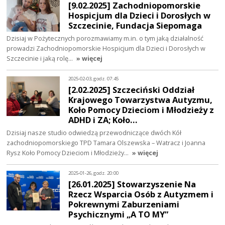
[9.02.2025] Zachodniopomorskie
Hospicjum dla Dzieci i Dorosłych w
Szczecinie, Fundacja Siepomaga
Dzisiaj w Pożytecznych porozmawiamy m.in. o tym jaką działalność
prowadzi Zachodniopomorskie Hospicjum dla Dzieci i Dorosłych w
Szczecinie i jaką rolę…
» więcej
2025-02-03, godz. 07:45
[2.02.2025] Szczeciński Oddział
Krajowego Towarzystwa Autyzmu,
Koło Pomocy Dzieciom i Młodzieży z
ADHD i ZA; Koło…
Dzisiaj nasze studio odwiedzą przewodniczące dwóch Kół
zachodniopomorskiego TPD Tamara Olszewska – Watracz i Joanna
Rysz Koło Pomocy Dzieciom i Młodzieży…
» więcej
2025-01-26, godz. 20:00
[26.01.2025] Stowarzyszenie Na
Rzecz Wsparcia Osób z Autyzmem i
Pokrewnymi Zaburzeniami
Psychicznymi „A TO MY”