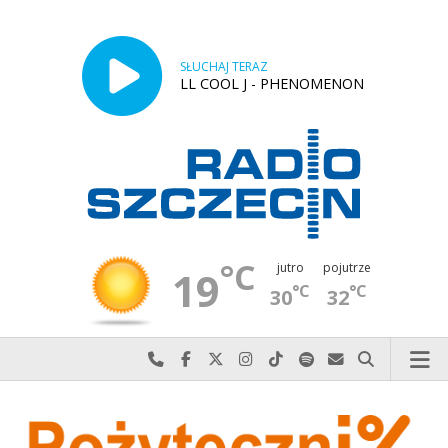
SŁUCHAJ TERAZ
LL COOL J - PHENOMENON
°C
jutro
pojutrze
19
°C
°C
30
32
Najlepiej po prostu do nas zadzwoń
Odwiedź nas na Facebook-u
Odwiedź nas na X
Odwiedź nas na Instagram-ie
Odwiedź nas na TikTok-u
Szukaj nas na Spotify
Wyślij do nas w
Szukaj