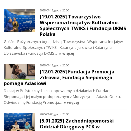
2025-01-19, godz. 20:00
[19.01.2025] Towarzystwo
Wspierania Inicjatyw Kulturalno-
Społecznych TWIKS i Fundacja DKMS
Polska
Gośćmi Pożytecznych będą dzisiaj Towarzystwo Wspierania Inicjatyw
Kulturalno-Społecznych TWIKS - Katarzyna Jurewicz i Katarzyna
Libiszewska i Fundacja DKMS…
» więcej
2025-01-12, godz. 20:00
[12.01.2025] Fundacja Promocja
Zdrowia, Fundacja Siepomaga
pomaga Adasiowi
Dzisiaj w Pożytecznych m.in. opowiemy o działaniach Fundacji
Siepomaga i jej małym podopiecznym z Morzyczyna - Adasiu Orliku.
Odwiedzimy Fundację Promocja…
» więcej
2025-01-05, godz. 20:00
[5.01.2025] Zachodniopomorski
Oddział Okręgowy PCK w