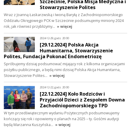
Szczecinie, Polska Misja Medyczna i
Stowarzyszenie Polites
Wraz z Joanną Łaskarzwską i Iwoną Baryłą z Zachodniopomorskiego
Oddziału Okręgowego PCK w Szczecinie podsumujemy miniony 2024
rok, jak również przybliżymy…
» więcej
2024-12-29, godz. 20:00
[29.12.2024] Polska Akcja
Humanitarna, Stowarzyszenie
Polites, Fundacja Pokonać Endometriozę
Spróbujemy dzisiaj podsumować mijający rok z kilkoma organizacjami
pożytku publicznego, a będą nimi dzisiaj Polska Akcja Humanitarna,
Stowarzyszenie Polites…
» więcej
2024-12-22, godz. 20:00
[22.12.2024] Koło Rodziców i
Przyjaciół Dzieci z Zespołem Downa
Zachodniopomorskiego TPD
W tym przedświątecznym wydaniu Pożytecznych podsumowujemy
kończący się rok i opowiemy o planach na 2025 – ty. Gośćmi audycji
będą Marzanna Kuszyńska…
» więcej