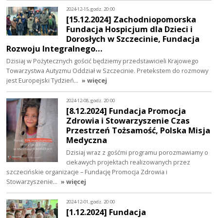
2024-12-15, godz. 20:00
[15.12.2024] Zachodniopomorska
Fundacja Hospicjum dla Dzieci i
Dorosłych w Szczecinie, Fundacja
Rozwoju Integralnego…
Dzisiaj w Pożytecznych gościć będziemy przedstawicieli Krajowego
Towarzystwa Autyzmu Oddział w Szczecinie. Pretekstem do rozmowy
jest Europejski Tydzień…
» więcej
2024-12-08, godz. 20:00
[8.12.2024] Fundacja Promocja
Zdrowia i Stowarzyszenie Czas
Przestrzeń Tożsamość, Polska Misja
Medyczna
Dzisiaj wraz z gośćmi programu porozmawiamy o
ciekawych projektach realizowanych przez
szczecińskie organizacje – Fundację Promocja Zdrowia i
Stowarzyszenie…
» więcej
2024-12-01, godz. 20:00
[1.12.2024] Fundacja