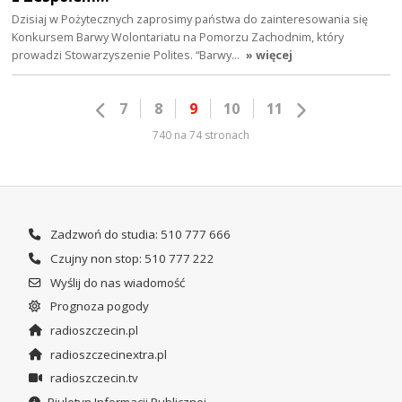
Dzisiaj w Pożytecznych zaprosimy państwa do zainteresowania się
Konkursem Barwy Wolontariatu na Pomorzu Zachodnim, który
prowadzi Stowarzyszenie Polites. “Barwy…
» więcej
7
8
9
10
11
740 na 74 stronach
Zadzwoń do studia: 510 777 666
Czujny non stop: 510 777 222
Wyślij do nas wiadomość
Prognoza pogody
radioszczecin.pl
radioszczecinextra.pl
radioszczecin.tv
Biuletyn Informacji Publicznej