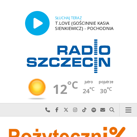
SŁUCHAJ TERAZ
T.LOVE (GOŚCINNIE KASIA
SIENKIEWICZ) - POCHODNIA
°C
jutro
pojutrze
12
°C
°C
24
30
Najlepiej po prostu do nas zadzwoń
Odwiedź nas na Facebook-u
Odwiedź nas na X
Odwiedź nas na Instagram-ie
Odwiedź nas na TikTok-u
Szukaj nas na Spotify
Wyślij do nas w
Szukaj