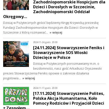
Zachodniopomorskie Hospicjum dla
Dzieci i Dorosłych w Szczecinie,
Zachodniopomorski Oddział
Okręgowy…
Dzisiaj w Pożytecznych gościć będziemy Kingę Krzywicką prezeskę
Fundacji Zachodniopomorskie Hospicjum dla Dzieci i Dorosłych w
Szczecinie z którą rozmawiać…
» więcej
2024-11-24, godz. 20:00
[24.11.2024] Stowarzyszenie Feniks i
Stowarzyszenie SOS Wioski
Dziecięce w Polsce
Dzisiaj w Pożytecznych porozmawiamy m.in. o
bezdomności, nasz gość Arkadiusz Oryszewski
prezes Stowarzyszenia Feniks opowie o zakresie działania
pogotowia…
» więcej
2024-11-17, godz. 20:00
[17.11.2024] Stowarzyszenie Polites,
Polska Akcja Humanitarna, Koło
Pomocy Rodziców i Przyjaciół Dzieci
z Zespołem…