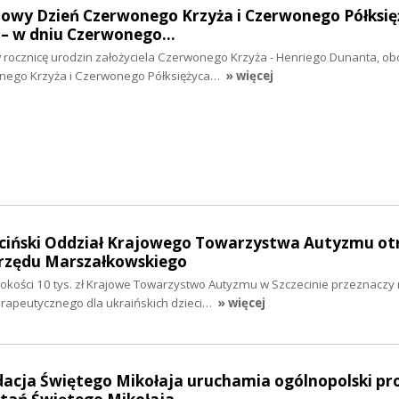
towy Dzień Czerwonego Krzyża i Czerwonego Półksię
! – w dniu Czerwonego…
 rocznicę urodzin założyciela Czerwonego Krzyża - Henriego Dunanta, o
nego Krzyża i Czerwonego Półksiężyca…
» więcej
zeciński Oddział Krajowego Towarzystwa Autyzmu o
Urzędu Marszałkowskiego
okości 10 tys. zł Krajowe Towarzystwo Autyzmu w Szczecinie przeznaczy
erapeutycznego dla ukraińskich dzieci…
» więcej
ndacja Świętego Mikołaja uruchamia ogólnopolski p