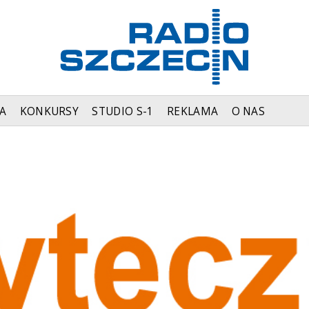
A
KONKURSY
STUDIO S-1
REKLAMA
O NAS