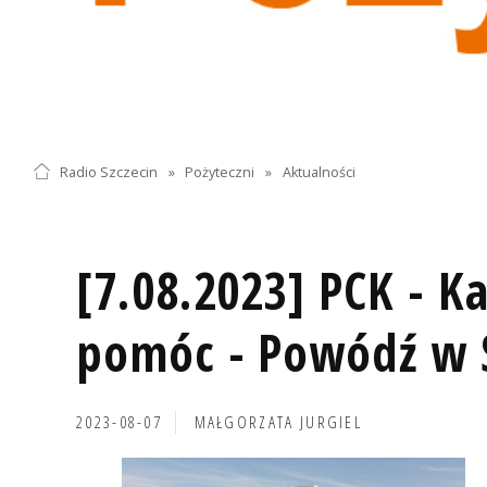
Radio Szczecin
»
Pożyteczni
»
Aktualności
[7.08.2023] PCK - K
pomóc - Powódź w 
2023-08-07
MAŁGORZATA JURGIEL