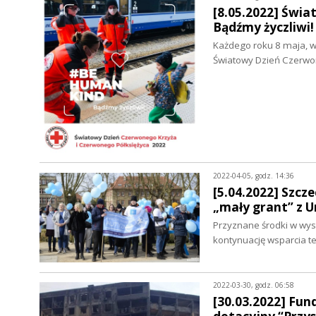
[8.05.2022] Świa
Bądźmy życzliwi
Każdego roku 8 maja, w
Światowy Dzień Czerwo
2022-04-05, godz. 14:36
[5.04.2022] Szc
„mały grant” z 
Przyznane środki w wys
kontynuację wsparcia t
2022-03-30, godz. 06:58
[30.03.2022] Fu