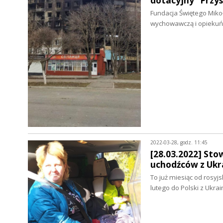
dotacyjny “Przy
Fundacja Świętego Mik
wychowawczą i opiekuń
2022-03-28, godz. 11:45
[28.03.2022] Sto
uchodźców z Ukr
To już miesiąc od rosyj
lutego do Polski z Ukra