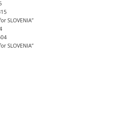
5
315
for SLOVENIA”
4
604
for SLOVENIA”