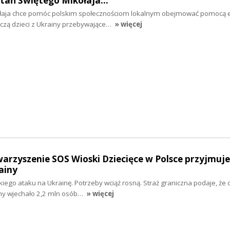
stań Świętego Mikołaja…
ołaja chce pomóc polskim społecznościom lokalnym obejmować pomocą 
czą dzieci z Ukrainy przebywające…
» więcej
warzyszenie SOS Wioski Dziecięce w Polsce przyjmuje
ainy
skiego ataku na Ukrainę. Potrzeby wciąż rosną. Straż graniczna podaje, że 
iny wjechało 2,2 mln osób…
» więcej