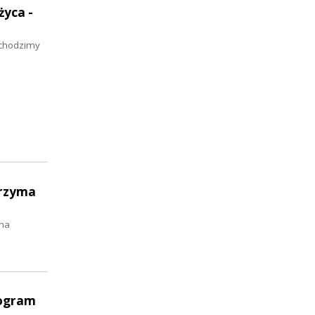
życa -
bchodzimy
trzyma
 na
rogram