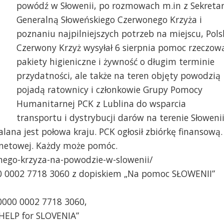
powódź w Słowenii, po rozmowach m.in z Sekreta
Generalną Słoweńskiego Czerwonego Krzyża i
poznaniu najpilniejszych potrzeb na miejscu, Pols
Czerwony Krzyż wysyłał 6 sierpnia pomoc rzeczow
pakiety higieniczne i żywność o długim terminie
przydatności, ale także na teren objęty powodzią
pojadą ratownicy i członkowie Grupy Pomocy
Humanitarnej PCK z Lublina do wsparcia
transportu i dystrybucji darów na terenie Słowenii
lana jest połowa kraju. PCK ogłosił zbiórkę finansową.
ernetowej. Każdy może pomóc.
nego-krzyza-na-powodzie-w-slowenii/
0 0002 7718 3060 z dopiskiem „Na pomoc SŁOWENII”
0000 0002 7718 3060,
HELP for SLOVENIA”