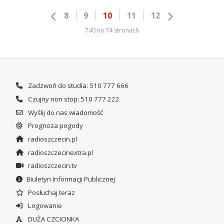
8
9
10
11
12
740 na 74 stronach
Zadzwoń do studia: 510 777 666
Czujny non stop: 510 777 222
Wyślij do nas wiadomość
Prognoza pogody
radioszczecin.pl
radioszczecinextra.pl
radioszczecin.tv
Biuletyn Informacji Publicznej
Posłuchaj teraz
Logowanie
DUŻA CZCIONKA