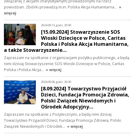
związanej z akcjami charytatywnymi prowadzonymi na rzecz
powodzian. Zbiórki prowadzą m.in. Polska Akcja Humanitarna…
»
więcej
2024-09-15, godz. 20:00
[15.09.2024] Stowarzyszenie SOS
Wioski Dziecięce w Polsce, Caritas
Polska i Polska Akcja Humanitarna,
a także Stowarzyszenie…
Zapraszam na spotkanie z organizacjami pożytku publicznego, a będą
nimi dzisiaj Stowarzyszenie SOS Wioski Dziecięce w Polsce, Caritas
Polska i Polska Akcja…
» więcej
2024-09-08, godz. 20:00
[8.09.2024] Towarzystwo Przyjaciół
Dzieci, Fundacja Promocja Zdrowia,
Polski Związek Niewidomych i
Ośrodek Adopcyjny…
Zapraszam na spotkanie z Pożytecznymi, a będą nimi dzisiaj
Towarzystwo Przyjaciół Dzieci, Fundacja Promocja Zdrowia, Polski
Związek Niewidomych i Ośrodek…
» więcej