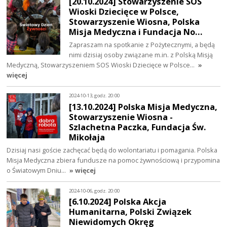
[20.10.2024] Stowarzyszenie SOS
Wioski Dziecięce w Polsce,
Stowarzyszenie Wiosna, Polska
Misja Medyczna i Fundacja No…
Zapraszam na spotkanie z Pożytecznymi, a będą
nimi dzisiaj osoby związane m.in. z Polską Misją
Medyczną, Stowarzyszeniem SOS Wioski Dziecięce w Polsce…
»
więcej
2024-10-13, godz. 20:00
[13.10.2024] Polska Misja Medyczna,
Stowarzyszenie Wiosna -
Szlachetna Paczka, Fundacja Św.
Mikołaja
Dzisiaj nasi goście zachęcać będą do wolontariatu i pomagania. Polska
Misja Medyczna zbiera fundusze na pomoc żywnościową i przypomina
o Światowym Dniu…
» więcej
2024-10-06, godz. 20:00
[6.10.2024] Polska Akcja
Humanitarna, Polski Związek
Niewidomych Okręg