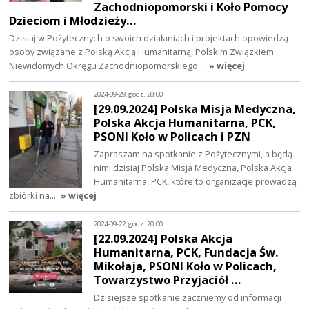
Zachodniopomorski i Koło Pomocy
Dzieciom i Młodzieży…
Dzisiaj w Pożytecznych o swoich działaniach i projektach opowiedzą
osoby związane z Polską Akcją Humanitarną, Polskim Związkiem
Niewidomych Okręgu Zachodniopomorskiego…
» więcej
2024-09-29, godz. 20:00
[29.09.2024] Polska Misja Medyczna,
Polska Akcja Humanitarna, PCK,
PSONI Koło w Policach i PZN
Zapraszam na spotkanie z Pożytecznymi, a będą
nimi dzisiaj Polska Misja Medyczna, Polska Akcja
Humanitarna, PCK, które to organizacje prowadzą
zbiórki na…
» więcej
2024-09-22, godz. 20:00
[22.09.2024] Polska Akcja
Humanitarna, PCK, Fundacja Św.
Mikołaja, PSONI Koło w Policach,
Towarzystwo Przyjaciół …
Dzisiejsze spotkanie zaczniemy od informacji