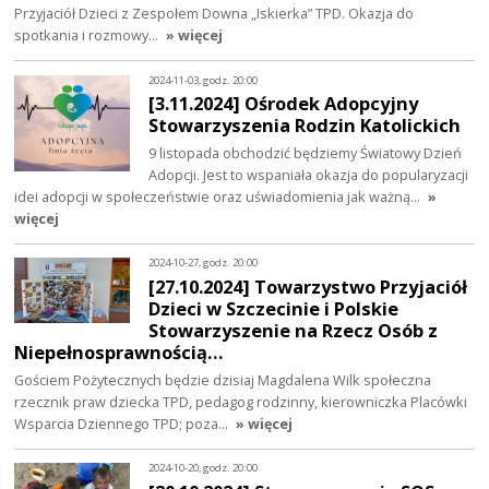
Przyjaciół Dzieci z Zespołem Downa „Iskierka” TPD. Okazja do
spotkania i rozmowy…
» więcej
2024-11-03, godz. 20:00
[3.11.2024] Ośrodek Adopcyjny
Stowarzyszenia Rodzin Katolickich
9 listopada obchodzić będziemy Światowy Dzień
Adopcji. Jest to wspaniała okazja do popularyzacji
idei adopcji w społeczeństwie oraz uświadomienia jak ważną…
»
więcej
2024-10-27, godz. 20:00
[27.10.2024] Towarzystwo Przyjaciół
Dzieci w Szczecinie i Polskie
Stowarzyszenie na Rzecz Osób z
Niepełnosprawnością…
Gościem Pożytecznych będzie dzisiaj Magdalena Wilk społeczna
rzecznik praw dziecka TPD, pedagog rodzinny, kierowniczka Placówki
Wsparcia Dziennego TPD; poza…
» więcej
2024-10-20, godz. 20:00