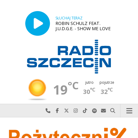
SŁUCHAJ TERAZ
ROBIN SCHULZ FEAT.
J.U.D.G.E. - SHOW ME LOVE
°C
jutro
pojutrze
19
°C
°C
30
32
Najlepiej po prostu do nas zadzwoń
Odwiedź nas na Facebook-u
Odwiedź nas na X
Odwiedź nas na Instagram-ie
Odwiedź nas na TikTok-u
Szukaj nas na Spotify
Wyślij do nas w
Szukaj