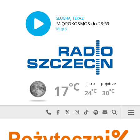
SŁUCHAJ TERAZ
MIQROKOSMOS do 23:59
Miqro
°C
jutro
pojutrze
17
°C
°C
24
30
Najlepiej po prostu do nas zadzwoń
Odwiedź nas na Facebook-u
Odwiedź nas na X
Odwiedź nas na Instagram-ie
Odwiedź nas na TikTok-u
Szukaj nas na Spotify
Wyślij do nas w
Szukaj