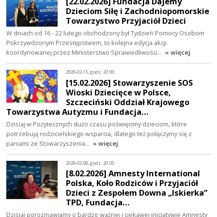
[22.02.2026] Fundacja Dajemy
Dzieciom Siłę i Zachodniopomorskie
Towarzystwo Przyjaciół Dzieci
W dniach od 16 - 22 lutego obchodzony był Tydzień Pomocy Osobom
Pokrzywdzonym Przestępstwem, to kolejna edycja akcji
koordynowanej przez Ministerstwo Sprawiedliwości…
» więcej
2026-02-15, godz. 20:00
[15.02.2026] Stowarzyszenie SOS
Wioski Dziecięce w Polsce,
Szczeciński Oddział Krajowego
Towarzystwa Autyzmu i Fundacja…
Dzisiaj w Pożytecznych dużo czasu poświęcimy dzieciom, które
potrzebują rodzicielskiego wsparcia, dlatego też połączymy się z
paniami ze Stowarzyszenia…
» więcej
2026-02-08, godz. 20:00
[8.02.2026] Amnesty International
Polska, Koło Rodziców i Przyjaciół
Dzieci z Zespołem Downa „Iskierka”
TPD, Fundacja…
Dzisiaj porozmawiamy o bardzo ważnej i ciekawej inicjatywie Amnesty