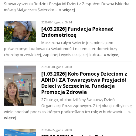
Stowarzyszenia Rodzin i Przyjaciół Dzieci z Zespołem Downa Iskierka -
mówią Małgorzata Świerzko…
» więcej
2026-03-14, godz. 08:34
[4.03.2026] Fundacja Pokonać
Endometriozę
Marzec na całym świecie jest miesiącem
poświęconym budowaniu świadomości na temat endometriozy -
choroby przewlekłej, zapalnej i wyniszczającej, która…
» więcej
2026-03-01, godz. 20:00
[1.03.2026] Koło Pomocy Dzieciom z
ADHD i ZA Towarzystwa Przyjaciół
Dzieci w Szczecinie, Fundacja
Promocja Zdrowia
27 lutego, obchodziliśmy Światowy Dzień
Organizacji Pozarządowych. Z tej okazji odbyło się
wiele spotkań podczas których podkreślano ich rolę w budowaniu…
»
więcej
2026-02-22, godz. 20:00