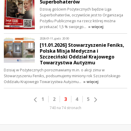
Superbohaterów
Dzisiaj gościem Pożytecznych będzie Liga
Superbohaterów, oczywiście jest to Organizacja
Pożytku Publicznego na rzecz której można
przekazać 1,5 % swojego…
» więcej
2026-01-11, godz. 20:00
[11.01.2026] Stowarzyszenie Feniks,
Polska Misja Medyczna i
Szczeciński Oddział Krajowego
Towarzystwa Autyzmu
Dzisiaj w Pożytecznych porozmawiamy m.in. o akcji zima w
Stowarzyszeniu Feniks, podsumujemy miniony rok Szczecińskiego
Oddziału Krajowego Towarzystwa Autyzmu…
» więcej
1
2
3
4
5
740 na 74 stronach