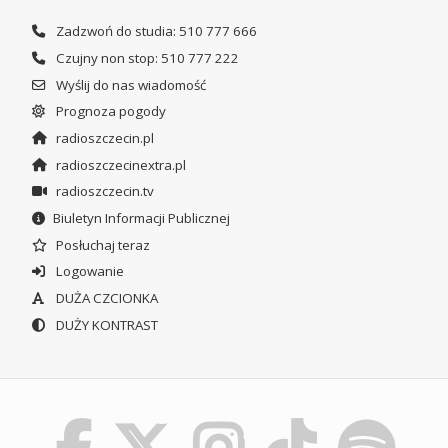
Zadzwoń do studia: 510 777 666
Czujny non stop: 510 777 222
Wyślij do nas wiadomość
Prognoza pogody
radioszczecin.pl
radioszczecinextra.pl
radioszczecin.tv
Biuletyn Informacji Publicznej
Posłuchaj teraz
Logowanie
DUŻA CZCIONKA
DUŻY KONTRAST