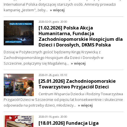
International Polska dotyczącej starszych osób. Amnesty prowadzi
kampanię „Jestem", żeby…
» więcej
2026-02-01, godz. 20:00
[1.02.2026] Polska Akcja
Humanitarna, Fundacja
Zachodniopomorskie Hospicjum dla
Dzieci i Dorosłych, DKMS Polska
Dzisiaj w Pożytecznych gościć będziemy Kingę Krzywicką z
Zachodniopomorskiego Hospicjum dla Dzieci i Dorosłych w
Szczecinie, połączymy się Magdaleną…
» więcej
2026-01-28, godz. 05:10
[25.01.2026] Zachodniopomorskie
Towarzystwo Przyjaciół Dzieci
Centrum Wsparcia Dziecka i Rodziny Towarzystwa
Przyjaciół Dzieci w Szczecinie od pięciu lat konsekwentnie i skutecznie
odpowiada na potrzeby dzieci, młodzieży…
» więcej
2026-01-18, godz. 20:00
[18.01.2026] Fundacja Liga