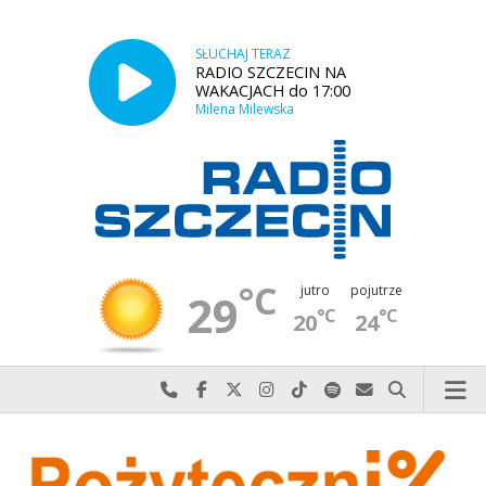
SŁUCHAJ TERAZ
RADIO SZCZECIN NA
WAKACJACH do 17:00
Milena Milewska
°C
jutro
pojutrze
29
°C
°C
20
24
Najlepiej po prostu do nas zadzwoń
Odwiedź nas na Facebook-u
Odwiedź nas na X
Odwiedź nas na Instagram-ie
Odwiedź nas na TikTok-u
Szukaj nas na Spotify
Wyślij do nas w
Szukaj