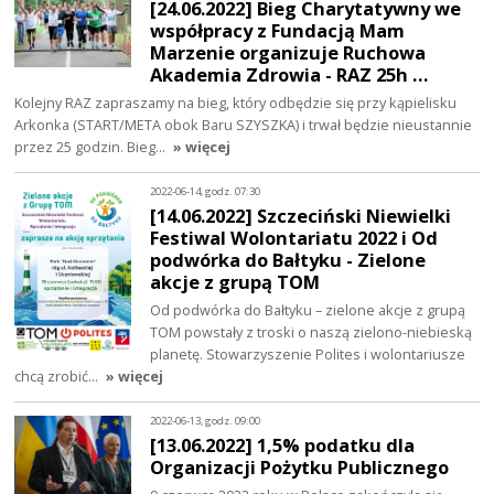
[24.06.2022] Bieg Charytatywny we
współpracy z Fundacją Mam
Marzenie organizuje Ruchowa
Akademia Zdrowia - RAZ 25h …
Kolejny RAZ zapraszamy na bieg, który odbędzie się przy kąpielisku
Arkonka (START/META obok Baru SZYSZKA) i trwał będzie nieustannie
przez 25 godzin. Bieg…
» więcej
2022-06-14, godz. 07:30
[14.06.2022] Szczeciński Niewielki
Festiwal Wolontariatu 2022 i Od
podwórka do Bałtyku - Zielone
akcje z grupą TOM
Od podwórka do Bałtyku – zielone akcje z grupą
TOM powstały z troski o naszą zielono-niebieską
planetę. Stowarzyszenie Polites i wolontariusze
chcą zrobić…
» więcej
2022-06-13, godz. 09:00
[13.06.2022] 1,5% podatku dla
Organizacji Pożytku Publicznego