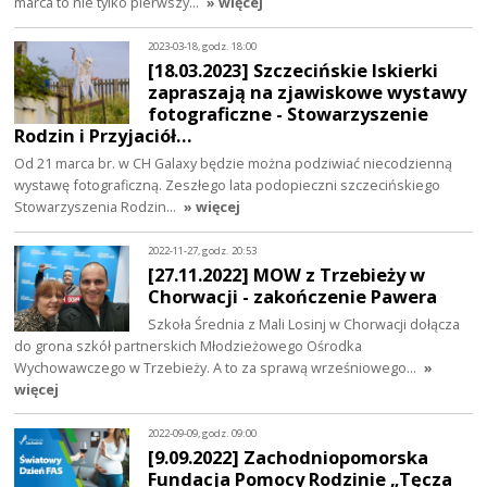
marca to nie tylko pierwszy…
» więcej
2023-03-18, godz. 18:00
[18.03.2023] Szczecińskie Iskierki
zapraszają na zjawiskowe wystawy
fotograficzne - Stowarzyszenie
Rodzin i Przyjaciół…
Od 21 marca br. w CH Galaxy będzie można podziwiać niecodzienną
wystawę fotograficzną. Zeszłego lata podopieczni szczecińskiego
Stowarzyszenia Rodzin…
» więcej
2022-11-27, godz. 20:53
[27.11.2022] MOW z Trzebieży w
Chorwacji - zakończenie Pawera
Szkoła Średnia z Mali Losinj w Chorwacji dołącza
do grona szkół partnerskich Młodzieżowego Ośrodka
Wychowawczego w Trzebieży. A to za sprawą wrześniowego…
»
więcej
2022-09-09, godz. 09:00
[9.09.2022] Zachodniopomorska
Fundacja Pomocy Rodzinie „Tęcza