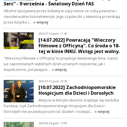
Serc” - 9 września - Światowy Dzień FAS
Alkohol spożywany przez kobiety w ciąży niesie ze sobą poważne i
nieodwracalne konsekwencje. Jego cząsteczki z łatwością przenikają
przez łożysko i…
» więcej
2022-07-14, godz. 11:40
[14.07.2022] Powracają "Wieczory
Filmowe z OFFicyną". Co środa o 18-
tej w kinie INKU. Wstęp jest wolny.
"Wieczory Filmowe z OFFicyną” to projekcje światowego kina, często
już zapomnianych wybitnych dzieł uznanych reżyserów, jak i
współczesne, porywające…
» więcej
2022-07-10, godz. 23:30
[10.07.2022] Zachodniopomorskie
Hospicjum dla Dzieci i Dorosłych
Miejsce w którym obecnie znajduje się siedziba
Fundacji, czyli Zachodniopomorskiego Hospicjum dla Dzieci i
Dorosłych nie pozwala poszerzać działań i rozwijać…
» więcej
2022-06-24, godz. 12:00