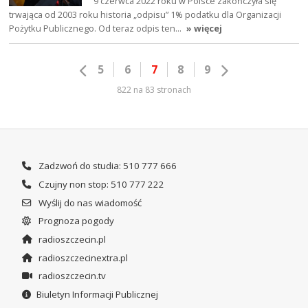
9 czerwca 2022 roku w Polsce zakończyła się
trwająca od 2003 roku historia „odpisu” 1% podatku dla Organizacji
Pożytku Publicznego. Od teraz odpis ten…
» więcej
5
6
7
8
9
822 na 83 stronach
Zadzwoń do studia: 510 777 666
Czujny non stop: 510 777 222
Wyślij do nas wiadomość
Prognoza pogody
radioszczecin.pl
radioszczecinextra.pl
radioszczecin.tv
Biuletyn Informacji Publicznej