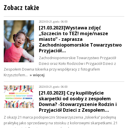
Zobacz także
2023-03-21, godz. 06:00
[21.03.2023]Wystawa zdjęć
„Szczecin to TEŻ! moje/nasze
miasto” - zaprasza
Zachodniopomorskie Towarzystwo
Przyjaciół…
Zachodniopomorskie Towarzystwo Przyjaciół
Dzieci oraz Koło Rodziców i Przyjaciół Dzieci z
Zespołem Downa Iskierka przy współpracy z fotografem
Krzysztofem…
» więcej
2023-03-21, godz. 06:00
[21.03.2023] Czy kupilibyście
skarpetki od osoby z zespołem
Downa? -Stowarzyszenie Rodzin i
Przyjaciół Dzieci z Zespołem…
Z okazji 21 marca podopieczni Stowarzyszenia „Iskierka” podejmą
praktykę jako sprzedawcy na stoisku z kolorowymi skarpetkami. 21