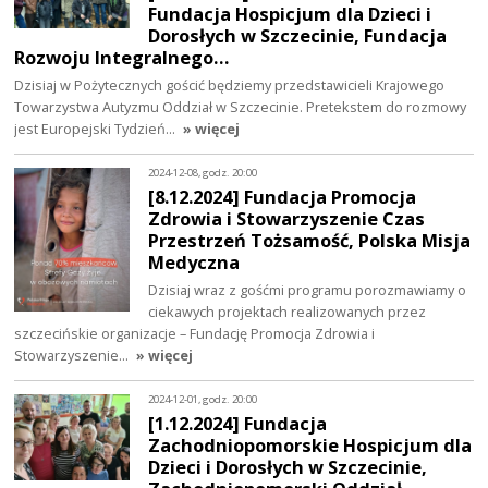
Fundacja Hospicjum dla Dzieci i
Dorosłych w Szczecinie, Fundacja
Rozwoju Integralnego…
Dzisiaj w Pożytecznych gościć będziemy przedstawicieli Krajowego
Towarzystwa Autyzmu Oddział w Szczecinie. Pretekstem do rozmowy
jest Europejski Tydzień…
» więcej
2024-12-08, godz. 20:00
[8.12.2024] Fundacja Promocja
Zdrowia i Stowarzyszenie Czas
Przestrzeń Tożsamość, Polska Misja
Medyczna
Dzisiaj wraz z gośćmi programu porozmawiamy o
ciekawych projektach realizowanych przez
szczecińskie organizacje – Fundację Promocja Zdrowia i
Stowarzyszenie…
» więcej
2024-12-01, godz. 20:00
[1.12.2024] Fundacja
Zachodniopomorskie Hospicjum dla
Dzieci i Dorosłych w Szczecinie,