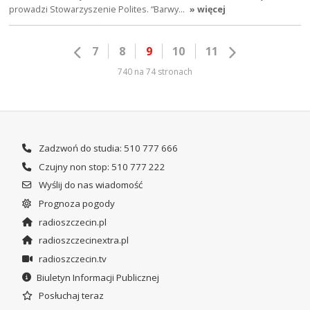
prowadzi Stowarzyszenie Polites. “Barwy…
» więcej
7
8
9
10
11
740 na 74 stronach
Zadzwoń do studia: 510 777 666
Czujny non stop: 510 777 222
Wyślij do nas wiadomość
Prognoza pogody
radioszczecin.pl
radioszczecinextra.pl
radioszczecin.tv
Biuletyn Informacji Publicznej
Posłuchaj teraz