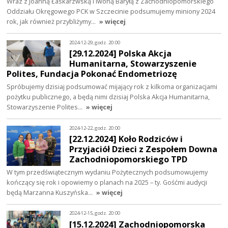
Wraz z Joanną Łaskarzwską i Iwoną Baryłą z Zachodniopomorskiego
Oddziału Okręgowego PCK w Szczecinie podsumujemy miniony 2024
rok, jak również przybliżymy…
» więcej
2024-12-29, godz. 20:00
[29.12.2024] Polska Akcja
Humanitarna, Stowarzyszenie
Polites, Fundacja Pokonać Endometriozę
Spróbujemy dzisiaj podsumować mijający rok z kilkoma organizacjami
pożytku publicznego, a będą nimi dzisiaj Polska Akcja Humanitarna,
Stowarzyszenie Polites…
» więcej
2024-12-22, godz. 20:00
[22.12.2024] Koło Rodziców i
Przyjaciół Dzieci z Zespołem Downa
Zachodniopomorskiego TPD
W tym przedświątecznym wydaniu Pożytecznych podsumowujemy
kończący się rok i opowiemy o planach na 2025 – ty. Gośćmi audycji
będą Marzanna Kuszyńska…
» więcej
2024-12-15, godz. 20:00
[15.12.2024] Zachodniopomorska