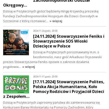
Zachodniopomorski Oddział
Okręgowy…
Dzisiaj w Pożytecznych gościć będziemy Kingę Krzywicką prezeskę
Fundacji Zachodniopomorskie Hospicjum dla Dzieci i Dorosłych w
Szczecinie z którą rozmawiać…
» więcej
2024-11-24, godz. 20:00
[24.11.2024] Stowarzyszenie Feniks i
Stowarzyszenie SOS Wioski
Dziecięce w Polsce
Dzisiaj w Pożytecznych porozmawiamy m.in. o
bezdomności, nasz gość Arkadiusz Oryszewski
prezes Stowarzyszenia Feniks opowie o zakresie działania
pogotowia…
» więcej
2024-11-17, godz. 20:00
[17.11.2024] Stowarzyszenie Polites,
Polska Akcja Humanitarna, Koło
Pomocy Rodziców i Przyjaciół Dzieci
z Zespołem…
Dzisiaj w Pożytecznych zaprosimy państwa do zainteresowania się
Konkursem Barwy Wolontariatu na Pomorzu Zachodnim, który