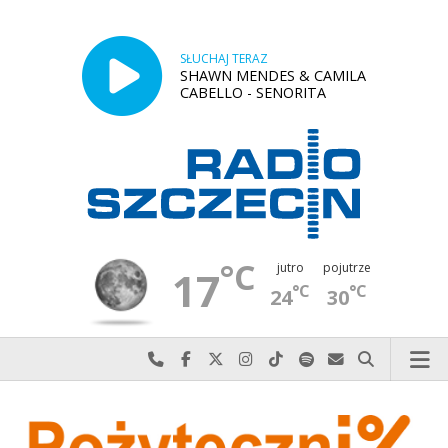
SŁUCHAJ TERAZ
SHAWN MENDES & CAMILA
CABELLO - SENORITA
°C
jutro
pojutrze
17
°C
°C
24
30
Najlepiej po prostu do nas zadzwoń
Odwiedź nas na Facebook-u
Odwiedź nas na X
Odwiedź nas na Instagram-ie
Odwiedź nas na TikTok-u
Szukaj nas na Spotify
Wyślij do nas w
Szukaj