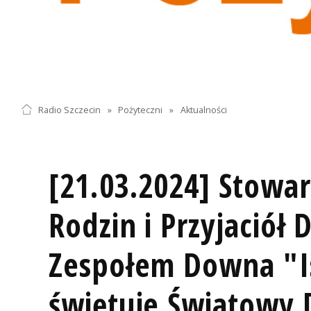
Radio Szczecin
»
Pożyteczni
»
Aktualności
[21.03.2024] Stowar
Rodzin i Przyjaciół D
Zespołem Downa "I
świętuje Światowy 