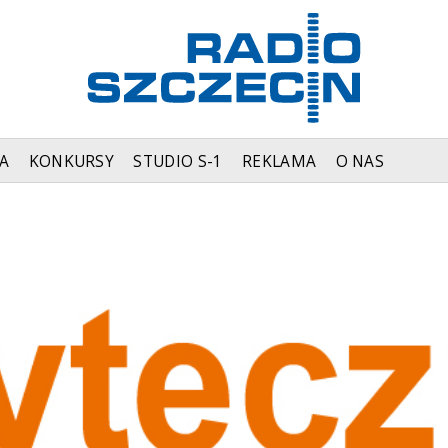
A
KONKURSY
STUDIO S-1
REKLAMA
O NAS