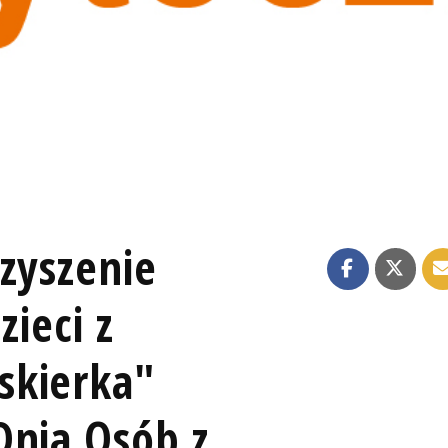
zyszenie
zieci z
skierka"
Dnia Osób z