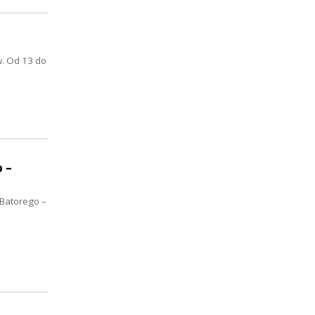
w. Od 13 do
 –
 Batorego –