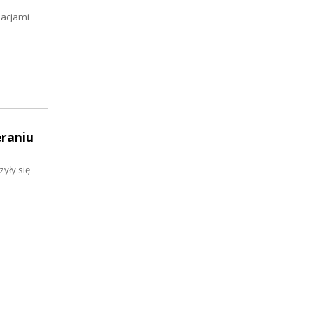
zacjami
eraniu
yły się