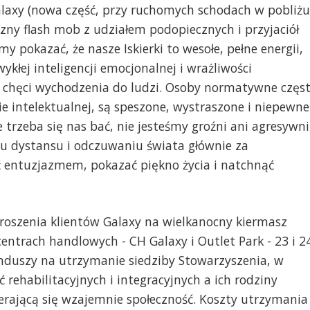
alaxy (nowa część, przy ruchomych schodach w pobliżu
czny flash mob z udziałem podopiecznych i przyjaciół
 pokazać, że nasze Iskierki to wesołe, pełne energii,
ykłej inteligencji emocjonalnej i wrażliwości
 chęci wychodzenia do ludzi. Osoby normatywne częs
ie intelektualnej, są speszone, wystraszone i niepewne
 trzeba się nas bać, nie jesteśmy groźni ani agresywni
niu dystansu i odczuwaniu świata głównie za
 entuzjazmem, pokazać piękno życia i natchnąć
roszenia klientów Galaxy na wielkanocny kiermasz
entrach handlowych - CH Galaxy i Outlet Park - 23 i 2
nduszy na utrzymanie siedziby Stowarzyszenia, w
ć rehabilitacyjnych i integracyjnych a ich rodziny
ierającą się wzajemnie społeczność. Koszty utrzymania