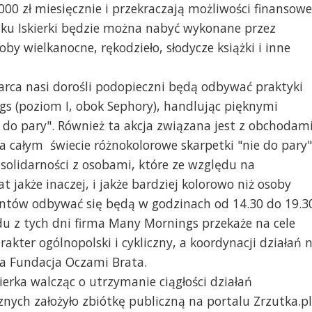
0 zł miesięcznie i przekraczają możliwości finansowe
sku Iskierki będzie można nabyć wykonane przez
by wielkanocne, rękodzieło, słodycze książki i inne
rca nasi dorośli podopieczni będą odbywać praktyki
s (poziom I, obok Sephory), handlując pięknymi
 do pary". Również ta akcja związana jest z obchodam
 całym świecie różnokolorowe skarpetki "nie do pary"
 solidarności z osobami, które ze względu na
jakże inaczej, i jakże bardziej kolorowo niż osoby
ntów odbywać się będą w godzinach od 14.30 do 19.3
du z tych dni firma Many Mornings przekaże na cele
kter ogólnopolski i cykliczny, a koordynacji działań 
ka Fundacja Oczami Brata.
erka walcząc o utrzymanie ciągłości działań
nych założyło zbiótkę publiczną na portalu Zrzutka.pl