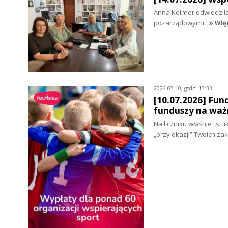
Anna Kolmer odwiedziła
pozarządowymi.
» wię
2026-07-10, godz. 13:33
[10.07.2026] Fun
funduszy na waż
Na liczniku właśnie „st
„przy okazji” Twoich z