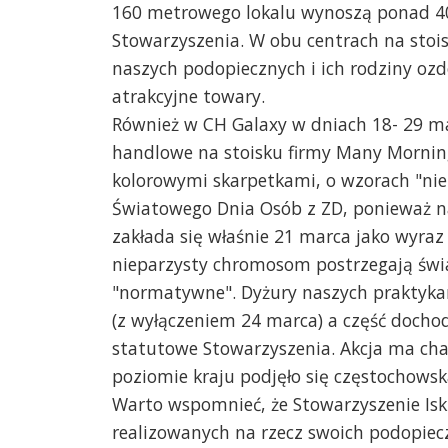
160 metrowego lokalu wynoszą ponad 400
Stowarzyszenia. W obu centrach na stoi
naszych podopiecznych i ich rodziny ozdo
atrakcyjne towary.
Również w CH Galaxy w dniach 18- 29 ma
handlowe na stoisku firmy Many Morning
kolorowymi skarpetkami, o wzorach "nie
Światowego Dnia Osób z ZD, ponieważ na
zakłada się właśnie 21 marca jako wyraz
nieparzysty chromosom postrzegają świat 
"normatywne". Dyżury naszych praktyka
(z wyłączeniem 24 marca) a część docho
statutowe Stowarzyszenia. Akcja ma chara
poziomie kraju podjęło się częstochows
Warto wspomnieć, że Stowarzyszenie Iski
realizowanych na rzecz swoich podopiecz