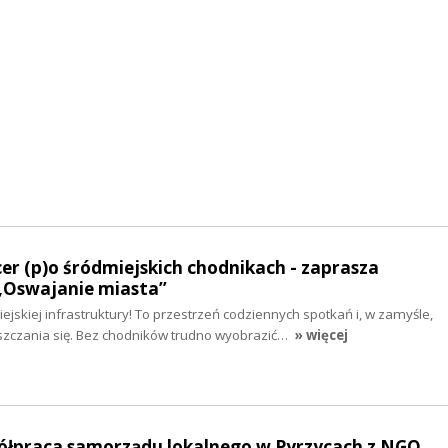
cer (p)o śródmiejskich chodnikach - zaprasza
„Oswajanie miasta”
jskiej infrastruktury! To przestrzeń codziennych spotkań i, w zamyśle,
zczania się. Bez chodników trudno wyobrazić…
» więcej
półpraca samorządu lokalnego w Pyrzycach z NGO