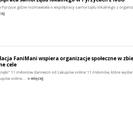
 Pyrzyce gdzie rozmawiała o współpracy samorządu lokalnego z organi
cej
dacja FaniMani wspiera organizacje społeczne w zbi
ne cele
uknęło” 11 milionów darowizn od zakupów online 11 milionów, które wydarz
akupów online…
» więcej