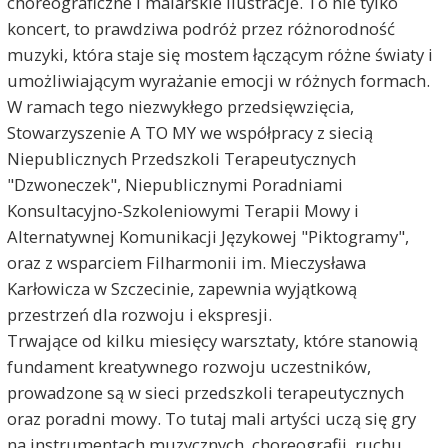
choreograficzne i malarskie ilustracje. To nie tylko
koncert, to prawdziwa podróż przez różnorodność
muzyki, która staje się mostem łączącym różne światy i
umożliwiającym wyrażanie emocji w różnych formach.
W ramach tego niezwykłego przedsięwzięcia,
Stowarzyszenie A TO MY we współpracy z siecią
Niepublicznych Przedszkoli Terapeutycznych
"Dzwoneczek", Niepublicznymi Poradniami
Konsultacyjno-Szkoleniowymi Terapii Mowy i
Alternatywnej Komunikacji Językowej "Piktogramy",
oraz z wsparciem Filharmonii im. Mieczysława
Karłowicza w Szczecinie, zapewnia wyjątkową
przestrzeń dla rozwoju i ekspresji.
Trwające od kilku miesięcy warsztaty, które stanowią
fundament kreatywnego rozwoju uczestników,
prowadzone są w sieci przedszkoli terapeutycznych
oraz poradni mowy. To tutaj mali artyści uczą się gry
na instrumentach muzycznych, choreografii, ruchu