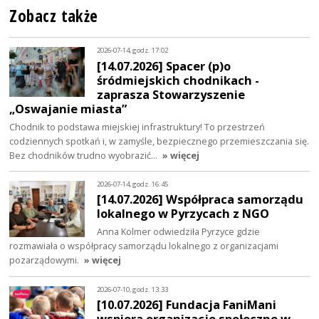
Zobacz także
2026-07-14, godz. 17:02
[14.07.2026] Spacer (p)o
śródmiejskich chodnikach -
zaprasza Stowarzyszenie
„Oswajanie miasta”
Chodnik to podstawa miejskiej infrastruktury! To przestrzeń
codziennych spotkań i, w zamyśle, bezpiecznego przemieszczania się.
Bez chodników trudno wyobrazić…
» więcej
2026-07-14, godz. 16:45
[14.07.2026] Współpraca samorządu
lokalnego w Pyrzycach z NGO
Anna Kolmer odwiedziła Pyrzyce gdzie
rozmawiała o współpracy samorządu lokalnego z organizacjami
pozarządowymi.
» więcej
2026-07-10, godz. 13:33
[10.07.2026] Fundacja FaniMani
wspiera organizacje społeczne w