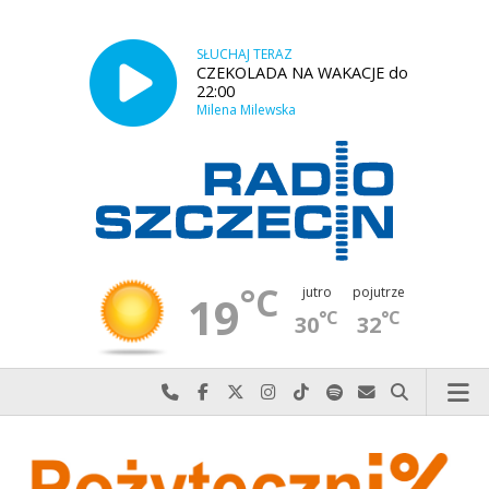
SŁUCHAJ TERAZ
CZEKOLADA NA WAKACJE do
22:00
Milena Milewska
°C
jutro
pojutrze
19
°C
°C
30
32
Najlepiej po prostu do nas zadzwoń
Odwiedź nas na Facebook-u
Odwiedź nas na X
Odwiedź nas na Instagram-ie
Odwiedź nas na TikTok-u
Szukaj nas na Spotify
Wyślij do nas w
Szukaj