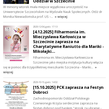
Oddział w Szczecinie
W miniony wtorek miała miejsce wyjątkowa uroczystość na
Uniwersytecie Szczecińskim na Wydziale Nauk Społecznych. Otóż dr
Monika Niewiadomska prof. US –…
» więcej
2025-12-04, godz. 17:13
[4.12.2025] Filharmonia im.
Mieczysława Karłowicza w
Szczecinie zaprasza na
Charytatywne Raniutto dla Mariki -
Mikołajki…
Filharmonia im. Mieczysława Karłowicza w
Szczecinie jako miejska instytucja kultury włącza
się w pomoc dla trzyipółletniej mieszkanki Szczecina – Mariki…
»
więcej
2025-10-15, godz. 14:02
[15.10.2025] PCK zaprasza na Festyn
Dobroci
Zachodniopomorski Oddział Polskiego
Czerwonego Krzyża serdecznie zaprasza na
festyn dobroci pod hasłem "grosik za ubranie -