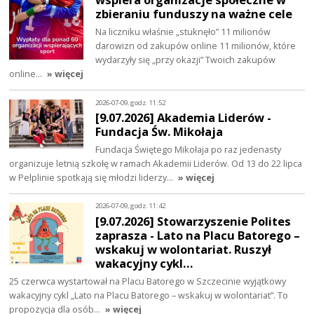
zbieraniu funduszy na ważne cele
Na liczniku właśnie „stuknęło” 11 milionów
darowizn od zakupów online 11 milionów, które
wydarzyły się „przy okazji” Twoich zakupów
online…
» więcej
2026-07-09, godz. 11:52
[9.07.2026] Akademia Liderów -
Fundacja Św. Mikołaja
Fundacja Świętego Mikołaja po raz jedenasty
organizuje letnią szkołę w ramach Akademii Liderów. Od 13 do 22 lipca
w Pelplinie spotkają się młodzi liderzy…
» więcej
2026-07-09, godz. 11:42
[9.07.2026] Stowarzyszenie Polites
zaprasza - Lato na Placu Batorego –
wskakuj w wolontariat. Ruszył
wakacyjny cykl…
25 czerwca wystartował na Placu Batorego w Szczecinie wyjątkowy
wakacyjny cykl „Lato na Placu Batorego – wskakuj w wolontariat”. To
propozycja dla osób…
» więcej