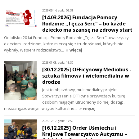
2026-03-14, godz. 08:31
[14.03.2026] Fundacja Pomocy
Rodzinie „Tęcza Serc" – bo każde
dziecko ma szansę na zdrowy start
Od blisko 20 lat Fundacja Pomocy Rodzinie „Tęcza Serc" towarzyszy
dzieciom i rodzinom, które mierzą się z trudnościami, których nie
wybrały. Wspiera rodzicielstwo…
» więcej
2026-01-08, godz. 16:39
[30.12.2025] OFFicynowy Mediobus -
sztuka filmowa i wielomedialna w
drodze
Jest to objazdowy, multimedialny projekt
Stowarzyszenia OFFicyna przywożący kulturę
osobom mającym utrudniony do niej dostęp,
niezaangażowanym w życie kulturalne…
» więcej
2025-12-17, godz. 17:59
[16.12.2025] Order Uśmiechu i
Krajowe Towarzystwo Autyzmu –