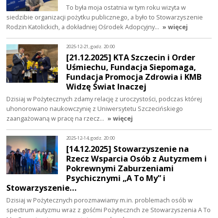
To była moja ostatnia w tym roku wizyta w
siedzibie organizacji pożytku publicznego, a było to Stowarzyszenie
Rodzin Katolickich, a dokładniej Ośrodek Adopcyjny…
» więcej
2025-12-21, godz. 20:00
[21.12.2025] KTA Szczecin i Order
Uśmiechu, Fundacja Siepomaga,
Fundacja Promocja Zdrowia i KMB
Widzę Świat Inaczej
Dzisiaj w Pożytecznych zdamy relację z uroczystości, podczas której
uhonorowano naukowczynię z Uniwersytetu Szczecińskiego
zaangażowaną w pracę na rzecz…
» więcej
2025-12-14, godz. 20:00
[14.12.2025] Stowarzyszenie na
Rzecz Wsparcia Osób z Autyzmem i
Pokrewnymi Zaburzeniami
Psychicznymi „A To My” i
Stowarzyszenie…
Dzisiaj w Pożytecznych porozmawiamy m.in. problemach osób w
spectrum autyzmu wraz z gośćmi Pożytecznch ze Stowarzyszenia A To