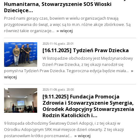
Humanitarna, Stowarzyszenie SOS Wioski
Dziecięce…
Przed nami gorący czas, bowiem w wielu organizacjach trwają
przygotowania do świąt, a więc są to m.in. różne akcje zbiórkowe. Są
również takie organizacje…
» więcej
2025-11-16, godz. 20:01
[16.11.2025] Tydzień Praw Dziecka
W listopadzie obchodzony jest Międzynarodowy
Dzień Praw Dziecka, z tej okazji narodził się
pomysł na Tydzień Praw Dziecka. Tegoroczna edycja będzie miała…
»
więcej
2025-11-09, godz. 20:00
[9.11.2025] Fundacja Promocja
Zdrowia i Stowarzyszenie Synergia,
Ośrodek Adopcyjny Stowarzyszenia
Rodzin Katolickich i…
9 listopada obchodzimy Światowy Dzień Adopcji, i z tej okazji w
Ośrodku Adopcyjnym SRK miał miejsce dzień otwarty. Z tej okazji
postanowiłam krótko porozmawiać…
» więcej