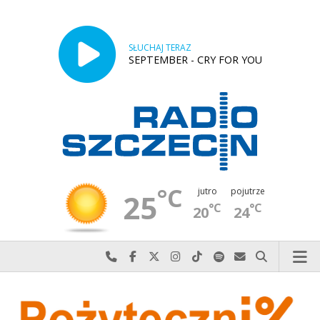
SŁUCHAJ TERAZ
SEPTEMBER - CRY FOR YOU
°C
jutro
pojutrze
25
°C
°C
20
24
Najlepiej po prostu do nas zadzwoń
Odwiedź nas na Facebook-u
Odwiedź nas na X
Odwiedź nas na Instagram-ie
Odwiedź nas na TikTok-u
Szukaj nas na Spotify
Wyślij do nas w
Szukaj