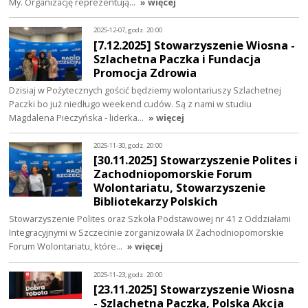
My. Organizację reprezentują…
» więcej
2025-12-07, godz. 20:00
[7.12.2025] Stowarzyszenie Wiosna -
Szlachetna Paczka i Fundacja
Promocja Zdrowia
Dzisiaj w Pożytecznych gościć będziemy wolontariuszy Szlachetnej
Paczki bo już niedługo weekend cudów. Są z nami w studiu
Magdalena Pieczyńska - liderka…
» więcej
2025-11-30, godz. 20:00
[30.11.2025] Stowarzyszenie Polites i
Zachodniopomorskie Forum
Wolontariatu, Stowarzyszenie
Bibliotekarzy Polskich
Stowarzyszenie Polites oraz Szkoła Podstawowej nr 41 z Oddziałami
Integracyjnymi w Szczecinie zorganizowała IX Zachodniopomorskie
Forum Wolontariatu, które…
» więcej
2025-11-23, godz. 20:00
[23.11.2025] Stowarzyszenie Wiosna
- Szlachetna Paczka, Polska Akcja