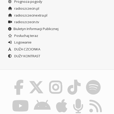
Prognoza pogody
radioszczecin.pl
radioszczecinextra.pl
radioszczecin.tv
Biuletyn Informacji Publicznej
Posłuchaj teraz
Logowanie
DUŻA CZCIONKA
DUŻY KONTRAST