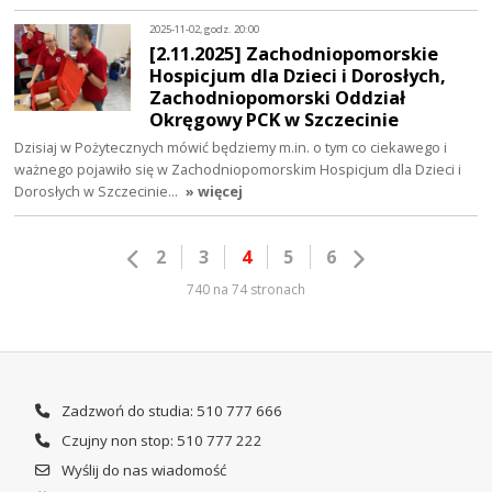
2025-11-02, godz. 20:00
[2.11.2025] Zachodniopomorskie
Hospicjum dla Dzieci i Dorosłych,
Zachodniopomorski Oddział
Okręgowy PCK w Szczecinie
Dzisiaj w Pożytecznych mówić będziemy m.in. o tym co ciekawego i
ważnego pojawiło się w Zachodniopomorskim Hospicjum dla Dzieci i
Dorosłych w Szczecinie…
» więcej
2
3
4
5
6
740 na 74 stronach
Zadzwoń do studia: 510 777 666
Czujny non stop: 510 777 222
Wyślij do nas wiadomość