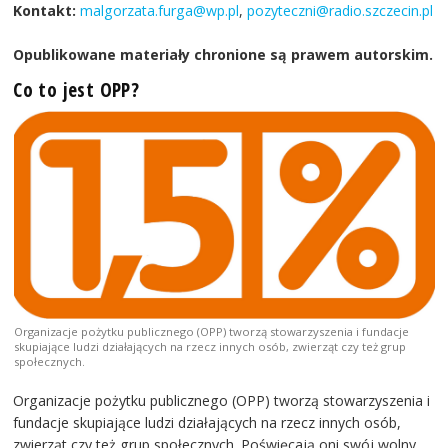
Kontakt:
malgorzata.furga@wp.pl
,
pozyteczni@radio.szczecin.pl
Opublikowane materiały chronione są prawem autorskim.
Co to jest OPP?
Organizacje pożytku publicznego (OPP) tworzą stowarzyszenia i fundacje
skupiające ludzi działających na rzecz innych osób, zwierząt czy też grup
społecznych.
Organizacje pożytku publicznego (OPP) tworzą stowarzyszenia i
fundacje skupiające ludzi działających na rzecz innych osób,
zwierząt czy też grup społecznych. Poświęcają oni swój wolny