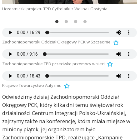
Uczestniczki projektu TPD Cyfrolatki z Wolina i Gostynia
U
Zachodniopomorski Oddział Okręgowy PCK w Szczecinie
Zachodniopomorskie TPD przeciwko przemocy w sieci
Krajowe Towarzystwo Autyzmu
Odwiedzimy dzisiaj Zachodniopomorski Oddział
Okręgowy PCK, który kilka dni temu świętował rok
działalności Centrum Integracji Polsko-Ukraińskiej,
zajrzymy także na konferencję, która miała miejsce w
miniony piątek, jej organizatorem było
Zachodniopomorskie TPD, realizujące „Kampanię