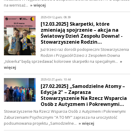
na wernisaż…
» więcej
2025-03-12, godz. 08:39
[12.03.2025] Skarpetki, które
zmieniają spojrzenie – akcja na
Światowy Dzień Zespołu Downa! -
Stowarzyszenie Rodzin…
Już trzeci raz dorośli podopieczni Stowarzyszenia
Rodzin i Przyjaciół Dzieci z Zespołem Downa
„Iskierka” będą sprzedawać kolorowe skarpetki na specjalnym…
»
więcej
2025-02-27, godz. 10:44
[27.02.2025] „Samodzielne Atomy –
Edycja 2" – Zaprasza
Stowarzyszenie Na Rzecz Wsparcia
Osób z Autyzmem i Pokrewnymi…
Stowarzyszenie Na Rzecz Wsparcia Osób z Autyzmem i Pokrewnymi
Zaburzeniami Psychicznymi "A TO MY" zaprasza na uroczystość
podsumowania projektu „Samodzielne…
» więcej