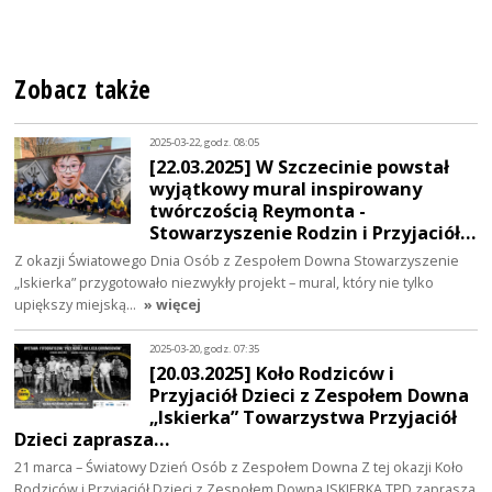
Zobacz także
2025-03-22, godz. 08:05
[22.03.2025] W Szczecinie powstał
wyjątkowy mural inspirowany
twórczością Reymonta -
Stowarzyszenie Rodzin i Przyjaciół…
Z okazji Światowego Dnia Osób z Zespołem Downa Stowarzyszenie
„Iskierka” przygotowało niezwykły projekt – mural, który nie tylko
upiększy miejską…
» więcej
2025-03-20, godz. 07:35
[20.03.2025] Koło Rodziców i
Przyjaciół Dzieci z Zespołem Downa
„Iskierka” Towarzystwa Przyjaciół
Dzieci zaprasza…
21 marca – Światowy Dzień Osób z Zespołem Downa Z tej okazji Koło
Rodziców i Przyjaciół Dzieci z Zespołem Downa ISKIERKA TPD zaprasza