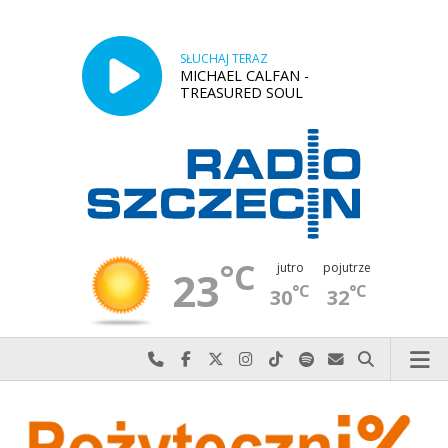
SŁUCHAJ TERAZ
MICHAEL CALFAN -
TREASURED SOUL
°C
jutro
pojutrze
23
°C
°C
30
32
Najlepiej po prostu do nas zadzwoń
Odwiedź nas na Facebook-u
Odwiedź nas na X
Odwiedź nas na Instagram-ie
Odwiedź nas na TikTok-u
Szukaj nas na Spotify
Wyślij do nas w
Szukaj