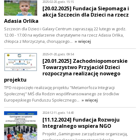
2025-02-20, godz. 15:15
[20.02.2025] Fundacja Siepomaga i
akcja Szczecin dla Dzieci na rzecz
Adasia Orlika
Szczecin dla Dzieci i Galaxy Centrum zapraszają 22 lutego w godz.
12.00 - 17.00 na wydarzenie charytatywne na rzecz Adasia Orlika,
chłopca z Morzyczyna, chorującego…
» więcej
2025-01-20, godz. 09:54
[20.01.2025] Zachodniopomorskie
Towarzystwo Przyjaciół Dzieci
rozpoczyna realizację nowego
projektu
TPD rozpoczęło realizację projektu "Metamorfoza Integracji
Społecznej" MIŚ dla Rodzin współfinansowanego ze środków
Europejskiego Funduszu Społecznego…
» więcej
2024-12-11, godz. 14:40
[11.12.2024] Fundacja Rozwoju
Integralnego wspiera NGO
Projekt „Gamingowe zarządzanie organizacją,