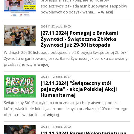
profesjonalizacja kompetencji liderów
społecznych” zakłada m.in budowanie zespołów
powołanych do pozyskiwania…
» więcej
2024-11-27, godz. 10:00
[27.11.2024] Pomagaj z Bankami
Żywności - Świąteczna Zbiórka
Żywności już 29-30 listopada
W dniach 29 i 30 listopada odbędzie się 28. edycja Świątecznej Zbiórki
Żywności organizowanej przez Banki Żywności. Jak co roku darowizny
przekazane w…
» więcej
2024-11-12, godz. 16:37
[12.11.2024] "Świąteczny stół
pajacyka" - akcja Polskiej Akcji
Humanitarnej
Świąteczny Stół Pajacyka to coroczna akcja charytatywna, podczas
której właściciele lokali gastronomicznych przekazują 10% dziennego
obrotu na wsparcie…
» więcej
2024-11-11, godz. 06:00
[11.11.2024] Barwy Wolontariatu na