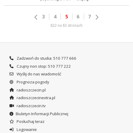
3
4
5
6
7
822 na 83 stronach
Zadzwoń do studia: 510 777 666
Czujny non stop: 510 777 222
Wyślij do nas wiadomość
Prognoza pogody
radioszczecin.pl
radioszczecinextra.pl
radioszczecin.tv
Biuletyn Informacji Publicznej
Posłuchaj teraz
Logowanie