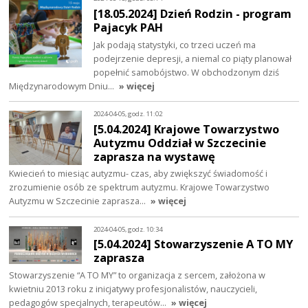
[18.05.2024] Dzień Rodzin - program
Pajacyk PAH
Jak podają statystyki, co trzeci uczeń ma
podejrzenie depresji, a niemal co piąty planował
popełnić samobójstwo. W obchodzonym dziś
Międzynarodowym Dniu…
» więcej
2024-04-05, godz. 11:02
[5.04.2024] Krajowe Towarzystwo
Autyzmu Oddział w Szczecinie
zaprasza na wystawę
Kwiecień to miesiąc autyzmu- czas, aby zwiększyć świadomość i
zrozumienie osób ze spektrum autyzmu. Krajowe Towarzystwo
Autyzmu w Szczecinie zaprasza…
» więcej
2024-04-05, godz. 10:34
[5.04.2024] Stowarzyszenie A TO MY
zaprasza
Stowarzyszenie “A TO MY” to organizacja z sercem, założona w
kwietniu 2013 roku z inicjatywy profesjonalistów, nauczycieli,
pedagogów specjalnych, terapeutów…
» więcej