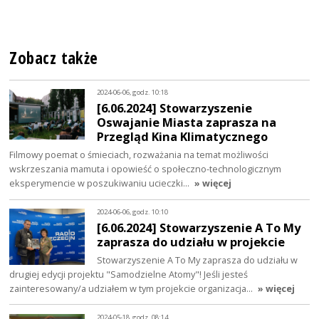
Zobacz także
2024-06-06, godz. 10:18
[6.06.2024] Stowarzyszenie
Oswajanie Miasta zaprasza na
Przegląd Kina Klimatycznego
Filmowy poemat o śmieciach, rozważania na temat możliwości
wskrzeszania mamuta i opowieść o społeczno-technologicznym
eksperymencie w poszukiwaniu ucieczki…
» więcej
2024-06-06, godz. 10:10
[6.06.2024] Stowarzyszenie A To My
zaprasza do udziału w projekcie
Stowarzyszenie A To My zaprasza do udziału w
drugiej edycji projektu "Samodzielne Atomy"! Jeśli jesteś
zainteresowany/a udziałem w tym projekcie organizacja…
» więcej
2024-05-18, godz. 08:14