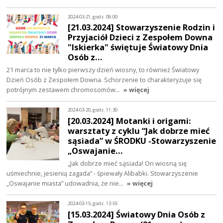
2024-03-21, godz. 08:00
[21.03.2024] Stowarzyszenie Rodzin i
Przyjaciół Dzieci z Zespołem Downa
"Iskierka" świętuje Światowy Dnia
Osób z…
21 marca to nie tylko pierwszy dzień wiosny, to również Światowy
Dzień Osób z Zespołem Downa. Schorzenie to charakteryzuje się
potrójnym zestawem chromosomów…
» więcej
2024-03-20, godz. 11:30
[20.03.2024] Motanki i origami:
warsztaty z cyklu “Jak dobrze mieć
sąsiada” w ŚRODKU -Stowarzyszenie
„Oswajanie…
„Jak dobrze mieć sąsiada! On wiosną się
uśmiechnie, jesienią zagada” - śpiewały Alibabki. Stowarzyszenie
„Oswajanie miasta” udowadnia, że nie…
» więcej
2024-03-15, godz. 13:55
[15.03.2024] Światowy Dnia Osób z