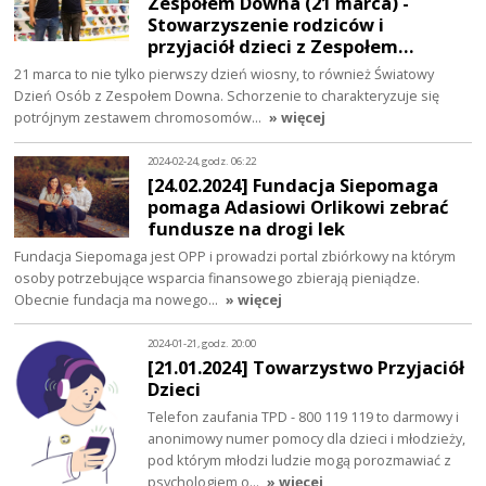
Zespołem Downa (21 marca) -
Stowarzyszenie rodziców i
przyjaciół dzieci z Zespołem…
21 marca to nie tylko pierwszy dzień wiosny, to również Światowy
Dzień Osób z Zespołem Downa. Schorzenie to charakteryzuje się
potrójnym zestawem chromosomów…
» więcej
2024-02-24, godz. 06:22
[24.02.2024] Fundacja Siepomaga
pomaga Adasiowi Orlikowi zebrać
fundusze na drogi lek
Fundacja Siepomaga jest OPP i prowadzi portal zbiórkowy na którym
osoby potrzebujące wsparcia finansowego zbierają pieniądze.
Obecnie fundacja ma nowego…
» więcej
2024-01-21, godz. 20:00
[21.01.2024] Towarzystwo Przyjaciół
Dzieci
Telefon zaufania TPD - 800 119 119 to darmowy i
anonimowy numer pomocy dla dzieci i młodzieży,
pod którym młodzi ludzie mogą porozmawiać z
psychologiem o…
» więcej