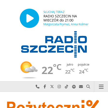
SŁUCHAJ TERAZ
RADIO SZCZECIN NA
WIECZÓR do 21:00
Małgorzata Frymus, Anna Kolmer
°C
jutro
pojutrze
22
°C
°C
22
24
Najlepiej po prostu do nas zadzwoń
Odwiedź nas na Facebook-u
Odwiedź nas na X
Odwiedź nas na Instagram-ie
Odwiedź nas na TikTok-u
Szukaj nas na Spotify
Wyślij do nas w
Szukaj