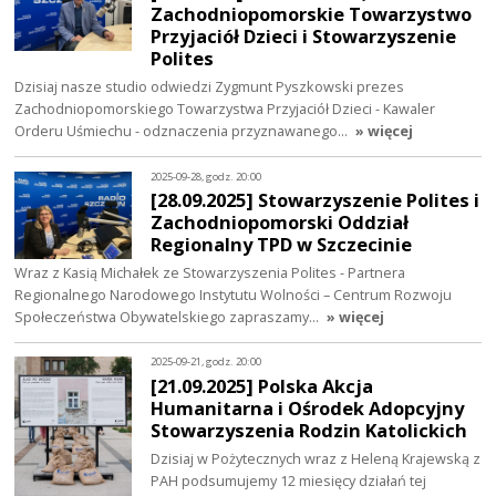
Zachodniopomorskie Towarzystwo
Przyjaciół Dzieci i Stowarzyszenie
Polites
Dzisiaj nasze studio odwiedzi Zygmunt Pyszkowski prezes
Zachodniopomorskiego Towarzystwa Przyjaciół Dzieci - Kawaler
Orderu Uśmiechu - odznaczenia przyznawanego…
» więcej
2025-09-28, godz. 20:00
[28.09.2025] Stowarzyszenie Polites i
Zachodniopomorski Oddział
Regionalny TPD w Szczecinie
Wraz z Kasią Michałek ze Stowarzyszenia Polites - Partnera
Regionalnego Narodowego Instytutu Wolności – Centrum Rozwoju
Społeczeństwa Obywatelskiego zapraszamy…
» więcej
2025-09-21, godz. 20:00
[21.09.2025] Polska Akcja
Humanitarna i Ośrodek Adopcyjny
Stowarzyszenia Rodzin Katolickich
Dzisiaj w Pożytecznych wraz z Heleną Krajewską z
PAH podsumujemy 12 miesięcy działań tej