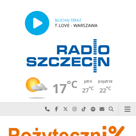
SŁUCHAJ TERAZ
T.LOVE - WARSZAWA
°C
jutro
pojutrze
17
°C
°C
27
22
Najlepiej po prostu do nas zadzwoń
Odwiedź nas na Facebook-u
Odwiedź nas na X
Odwiedź nas na Instagram-ie
Odwiedź nas na TikTok-u
Szukaj nas na Spotify
Wyślij do nas w
Szukaj