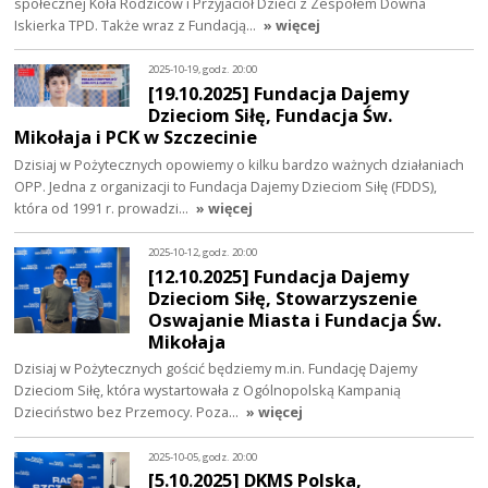
społecznej Koła Rodziców i Przyjaciół Dzieci z Zespołem Downa
Iskierka TPD. Także wraz z Fundacją…
» więcej
2025-10-19, godz. 20:00
[19.10.2025] Fundacja Dajemy
Dzieciom Siłę, Fundacja Św.
Mikołaja i PCK w Szczecinie
Dzisiaj w Pożytecznych opowiemy o kilku bardzo ważnych działaniach
OPP. Jedna z organizacji to Fundacja Dajemy Dzieciom Siłę (FDDS),
która od 1991 r. prowadzi…
» więcej
2025-10-12, godz. 20:00
[12.10.2025] Fundacja Dajemy
Dzieciom Siłę, Stowarzyszenie
Oswajanie Miasta i Fundacja Św.
Mikołaja
Dzisiaj w Pożytecznych gościć będziemy m.in. Fundację Dajemy
Dzieciom Siłę, która wystartowała z Ogólnopolską Kampanią
Dzieciństwo bez Przemocy. Poza…
» więcej
2025-10-05, godz. 20:00
[5.10.2025] DKMS Polska,