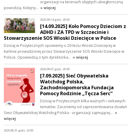
organizacji na terenach objętych ubiegłoroczną
powodzią. Kolejny…
» więcej
2025-09-14, godz. 20:00
[14.09.2025] Koło Pomocy Dzieciom z
ADHD i ZA TPD w Szczecinie i
Stowarzyszenie SOS Wioski Dziecięce w Polsce
Dzisiaj w Pożytecznych opowiemy o 20-leciu Wioski Dziecięcej w
Karlinie prowadzonej przez Stowarzyszenie SOS Wioski Dziecięce w
Polsce. Opowiedzą o tym dyrektorka…
» więcej
2025-09-07, godz. 20:00
[7.09.2025] Sieć Obywatelska
Watchdog Polska,
Zachodniopomorska Fundacja
Pomocy Rodzinie „Tęcza Serc”
Dzisiaj w Pożytecznych kilka ważnych i ciekawych
tematów. Zaczniemy od zaprezentowania działań
Sieci Obywatelskiej Watchdog Polska - organizacji zajmującej…
»
więcej
2025-08-31, godz. 23:00