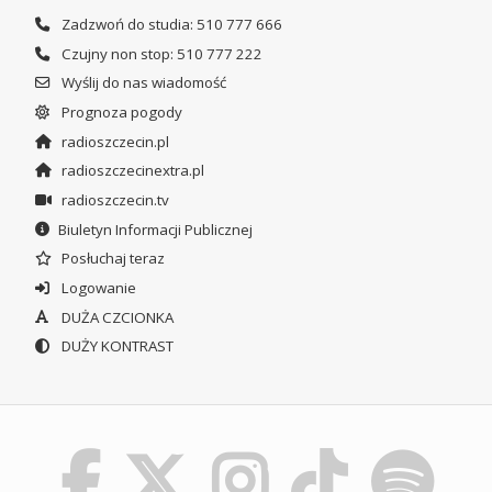
Zadzwoń do studia: 510 777 666
Czujny non stop: 510 777 222
Wyślij do nas wiadomość
Prognoza pogody
radioszczecin.pl
radioszczecinextra.pl
radioszczecin.tv
Biuletyn Informacji Publicznej
Posłuchaj teraz
Logowanie
DUŻA CZCIONKA
DUŻY KONTRAST