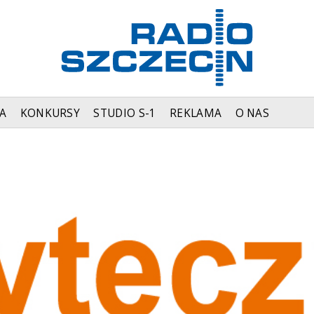
A
KONKURSY
STUDIO S-1
REKLAMA
O NAS