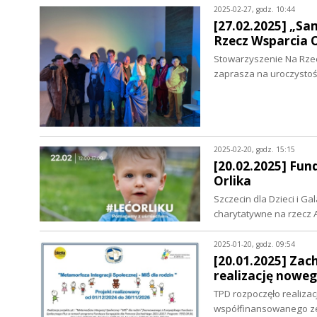
2025-02-27, godz. 10:44
[27.02.2025] „Sa
Rzecz Wsparcia 
Stowarzyszenie Na Rze
zaprasza na uroczysto
2025-02-20, godz. 15:15
[20.02.2025] Fun
Orlika
Szczecin dla Dzieci i G
charytatywne na rzecz 
2025-01-20, godz. 09:54
[20.01.2025] Za
realizację noweg
TPD rozpoczęło realizac
współfinansowanego z