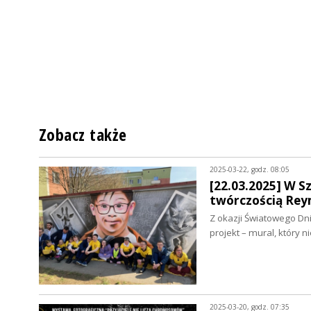
Zobacz także
2025-03-22, godz. 08:05
[22.03.2025] W S
twórczością Reym
Z okazji Światowego Dn
projekt – mural, który 
2025-03-20, godz. 07:35