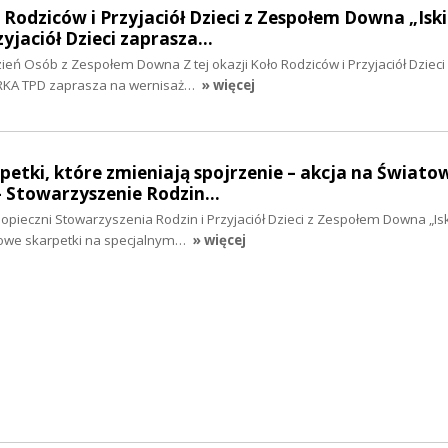
o Rodziców i Przyjaciół Dzieci z Zespołem Downa „Isk
yjaciół Dzieci zaprasza…
eń Osób z Zespołem Downa Z tej okazji Koło Rodziców i Przyjaciół Dzieci
RKA TPD zaprasza na wernisaż…
» więcej
rpetki, które zmieniają spojrzenie – akcja na Świato
- Stowarzyszenie Rodzin…
odopieczni Stowarzyszenia Rodzin i Przyjaciół Dzieci z Zespołem Downa „Is
owe skarpetki na specjalnym…
» więcej