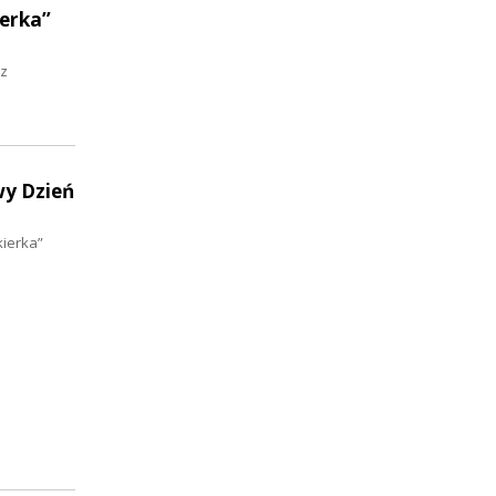
ierka”
 z
wy Dzień
kierka”