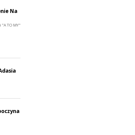
enie Na
 "A TO MY"
 Adasia
zpoczyna