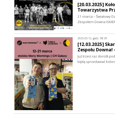
[20.03.2025] Koł
Towarzystwa Prz
21 marca – Światowy Dzi
Zespołem Downa ISKIE
2025-03-12, godz. 08:39
[12.03.2025] Ska
Zespołu Downa! 
Już trzeci raz dorośli p
będą sprzedawać kolor