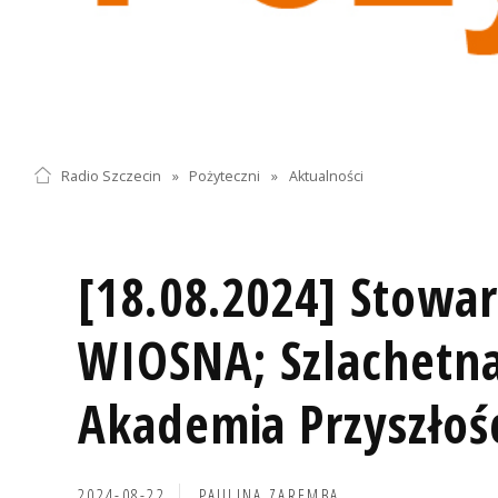
Radio Szczecin
»
Pożyteczni
»
Aktualności
[18.08.2024] Stowar
WIOSNA; Szlachetna
Akademia Przyszłoś
2024-08-22
PAULINA ZAREMBA