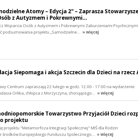
modzielne Atomy – Edycja 2" – Zaprasza Stowarzysz
Osób z Autyzmem i Pokrewnymi…
cz Wsparcia Osób z Autyzmem i Pokrewnymi Zaburzeniami Psychicznymi
ść podsumowania projektu „Samodzielne…
» więcej
dacja Siepomaga i akcja Szczecin dla Dzieci na rzecz
alaxy Centrum zapraszają 22 lutego w godz. 12.00 - 17.00 na wydarzenie
Adasia Orlika, chłopca z Morzyczyna, chorującego…
» więcej
chodniopomorskie Towarzystwo Przyjaciół Dzieci ro
o projektu
ję projektu "Metamorfoza Integracji Społecznej" MIŚ dla Rodzin
e środków Europejskiego Funduszu Społecznego…
» więcej