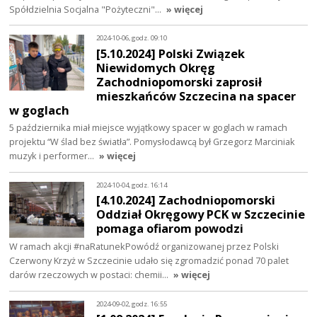
Spółdzielnia Socjalna "Pożyteczni"…
» więcej
2024-10-06, godz. 09:10
[5.10.2024] Polski Związek
Niewidomych Okręg
Zachodniopomorski zaprosił
mieszkańców Szczecina na spacer
w goglach
5 października miał miejsce wyjątkowy spacer w goglach w ramach
projektu “W ślad bez światła”. Pomysłodawcą był Grzegorz Marciniak
muzyk i performer…
» więcej
2024-10-04, godz. 16:14
[4.10.2024] Zachodniopomorski
Oddział Okręgowy PCK w Szczecinie
pomaga ofiarom powodzi
W ramach akcji #naRatunekPowódź organizowanej przez Polski
Czerwony Krzyż w Szczecinie udało się zgromadzić ponad 70 palet
darów rzeczowych w postaci: chemii…
» więcej
2024-09-02, godz. 16:55