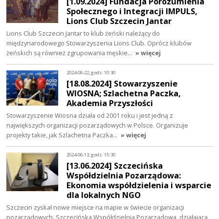
[1.09.2024] Fundacja Porozumienia
Społecznego i Integracji IMPULS,
Lions Club Szczecin Jantar
Lions Club Szczecin Jantar to klub żeński należący do
międzynarodowego Stowarzyszenia Lions Club. Oprócz klubów
żeńskich są również zgrupowania męskie…
» więcej
2024-08-22, godz. 10:30
[18.08.2024] Stowarzyszenie
WIOSNA; Szlachetna Paczka,
Akademia Przyszłości
Stowarzyszenie Wiosna działa od 2001 roku i jest jedną z
największych organizacji pozarządowych w Polsce. Organizuje
projekty takie, jak Szlachetna Paczka…
» więcej
2024-06-13, godz. 15:30
[13.06.2024] Szczecińska
Współdzielnia Pozarządowa:
Ekonomia współdzielenia i wsparcie
dla lokalnych NGO
Szczecin zyskał nowe miejsce na mapie w świecie organizacji
pozarządowych. Szczecińska Współdzielnia Pozarządowa, działająca