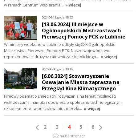
w ramach Centrum Wspierania…
» więcej
2024-06-13, godz. 15:22
[13.06.2024] III miejsce w
Ogólnopolskich Mistrzostwach
Pierwszej Pomocy PCK w Lublinie
W miniony weekend w Lublinie odbyły się XXX Ogólnopolskie
Mistrzostwa Pierwszej Pomocy PCK. Nasze województwo
reprezentowała drużyna ratownicza z Katolickiego…
» więcej
2024-06-06, godz. 10:18
[6.06.2024] Stowarzyszenie
Oswajanie Miasta zaprasza na
Przegląd Kina Klimatycznego
Filmowy poemat o śmieciach, rozważania na temat możliwości
wskrzeszania mamuta i opowieść o społeczno-technologicznym
eksperymencie w poszukiwaniu ucieczki…
» więcej
2
3
4
5
6
822 na 83 stronach