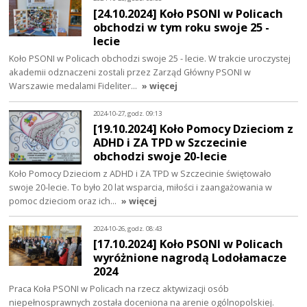
[24.10.2024] Koło PSONI w Policach
obchodzi w tym roku swoje 25 -
lecie
Koło PSONI w Policach obchodzi swoje 25 - lecie. W trakcie uroczystej
akademii odznaczeni zostali przez Zarząd Główny PSONI w
Warszawie medalami Fideliter…
» więcej
2024-10-27, godz. 09:13
[19.10.2024] Koło Pomocy Dzieciom z
ADHD i ZA TPD w Szczecinie
obchodzi swoje 20-lecie
Koło Pomocy Dzieciom z ADHD i ZA TPD w Szczecinie świętowało
swoje 20-lecie. To było 20 lat wsparcia, miłości i zaangażowania w
pomoc dzieciom oraz ich…
» więcej
2024-10-26, godz. 08:43
[17.10.2024] Koło PSONI w Policach
wyróżnione nagrodą Lodołamacze
2024
Praca Koła PSONI w Policach na rzecz aktywizacji osób
niepełnosprawnych została doceniona na arenie ogólnopolskiej.