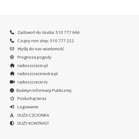
Zadzwoń do studia: 510 777 666
Czujny non stop: 510 777 222
Wyślij do nas wiadomość
Prognoza pogody
radioszczecin.pl
radioszczecinextra.pl
radioszczecin.tv
Biuletyn Informacji Publicznej
Posłuchaj teraz
Logowanie
DUŻA CZCIONKA
DUŻY KONTRAST