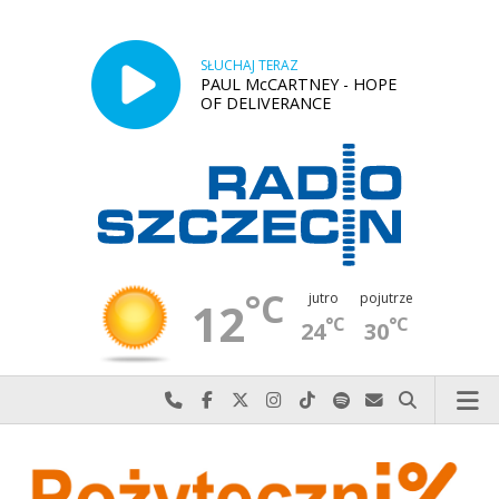
SŁUCHAJ TERAZ
PAUL McCARTNEY - HOPE
OF DELIVERANCE
°C
jutro
pojutrze
12
°C
°C
24
30
Najlepiej po prostu do nas zadzwoń
Odwiedź nas na Facebook-u
Odwiedź nas na X
Odwiedź nas na Instagram-ie
Odwiedź nas na TikTok-u
Szukaj nas na Spotify
Wyślij do nas w
Szukaj