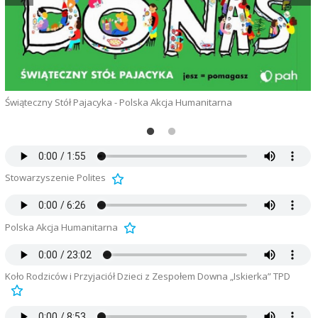
Świąteczny Stół Pajacyka - Polska Akcja Humanitarna
G
T
Stowarzyszenie Polites
Polska Akcja Humanitarna
Koło Rodziców i Przyjaciół Dzieci z Zespołem Downa „Iskierka” TPD