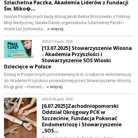
Szlachetna Paczka, Akademia Liderów z Fundacji
Św. Miko�…
Gośćmi Pożytecznych będą dzisiaj Jakub Belina Brzozowski z Polskiej
Misji Medycznej, Natalia Daniło organizatorka Szlachetnej Paczki i
Aneta Łaz-Jurkowska…
» więcej
2025-07-13, godz. 23:00
[13.07.2025] Stowarzyszenie Wiosna
- Akademia Przyszłości i
Stowarzyszenie SOS Wioski
Dziecięce w Polsce
Dzisiaj w Pożytecznych porozmawiamy m.in. o naborze wolontariuszy
do Akademii Przyszłości prowadzonej przez Stowarzyszenie Wiosna.
Drugi gość – również…
» więcej
2025-07-06, godz. 23:00
[6.07.2025]Zachodniopomorski
Oddział Okręgowy PCK w
Szczecinie, Fundacja Pokonać
Endometriozę i Stowarzyszenie
„SOS…