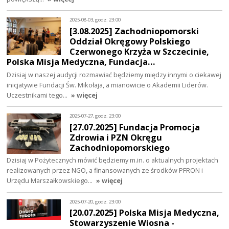
2025-08-03, godz. 23:00
[3.08.2025] Zachodniopomorski
Oddział Okręgowy Polskiego
Czerwonego Krzyża w Szczecinie,
Polska Misja Medyczna, Fundacja…
Dzisiaj w naszej audycji rozmawiać będziemy między innymi o ciekawej
inicjatywie Fundacji Św. Mikołaja, a mianowicie o Akademii Liderów.
Uczestnikami tego…
» więcej
2025-07-27, godz. 23:00
[27.07.2025] Fundacja Promocja
Zdrowia i PZN Okręgu
Zachodniopomorskiego
Dzisiaj w Pożytecznych mówić będziemy m.in. o aktualnych projektach
realizowanych przez NGO, a finansowanych ze środków PFRON i
Urzędu Marszałkowskiego…
» więcej
2025-07-20, godz. 23:00
[20.07.2025] Polska Misja Medyczna,
Stowarzyszenie Wiosna -