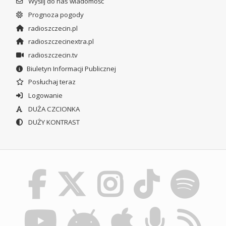
Wyślij do nas wiadomość
Prognoza pogody
radioszczecin.pl
radioszczecinextra.pl
radioszczecin.tv
Biuletyn Informacji Publicznej
Posłuchaj teraz
Logowanie
DUŻA CZCIONKA
DUŻY KONTRAST