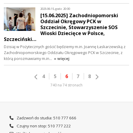
2025-06-15, godz. 20:00
[15.06.2025] Zachodniopomorski
Oddział Okręgowy PCK w
Szczecinie, Stowarzyszenie SOS
Wioski Dziecięce w Polsce,
Szczeciński…
Dzisiaj w Pożytecznych gościć będziemy m.in. Joannę Łaskarzewską z
Zachodniopomorskiego Oddziału Okręgowego PCK w Szczecinie, z
którą porozmawiamy m.in…
» więcej
4
5
6
7
8
740 na 74 stronach
Zadzwoń do studia: 510 777 666
Czujny non stop: 510 777 222