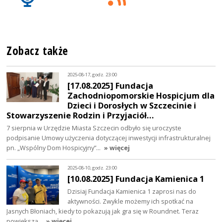
Zobacz także
2025-08-17, godz. 23:00
[17.08.2025] Fundacja
Zachodniopomorskie Hospicjum dla
Dzieci i Dorosłych w Szczecinie i
Stowarzyszenie Rodzin i Przyjaciół…
7 sierpnia w Urzędzie Miasta Szczecin odbyło się uroczyste
podpisanie Umowy użyczenia dotyczącej inwestycji infrastrukturalnej
pn. „Wspólny Dom Hospicyjny”…
» więcej
2025-08-10, godz. 23:00
[10.08.2025] Fundacja Kamienica 1
Dzisiaj Fundacja Kamienica 1 zaprosi nas do
aktywności. Zwykle możemy ich spotkać na
Jasnych Błoniach, kiedy to pokazują jak gra się w Roundnet. Teraz
powiększą…
» więcej