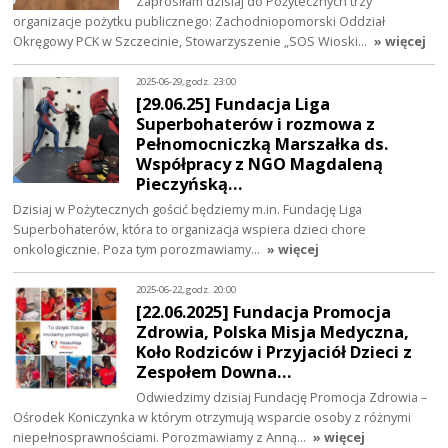
Zaprosiłam dzisiaj do Pożytecznych trzy
organizacje pożytku publicznego: Zachodniopomorski Oddział
Okręgowy PCK w Szczecinie, Stowarzyszenie „SOS Wioski…
» więcej
2025-06-29, godz. 23:00
[29.06.25] Fundacja Liga
Superbohaterów i rozmowa z
Pełnomocniczką Marszałka ds.
Współpracy z NGO Magdaleną
Pieczyńską…
Dzisiaj w Pożytecznych gościć będziemy m.in. Fundację Liga
Superbohaterów, która to organizacja wspiera dzieci chore
onkologicznie. Poza tym porozmawiamy…
» więcej
2025-06-22, godz. 20:00
[22.06.2025] Fundacja Promocja
Zdrowia, Polska Misja Medyczna,
Koło Rodziców i Przyjaciół Dzieci z
Zespołem Downa…
Odwiedzimy dzisiaj Fundację Promocja Zdrowia –
Ośrodek Koniczynka w którym otrzymują wsparcie osoby z różnymi
niepełnosprawnościami. Porozmawiamy z Anną…
» więcej