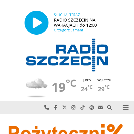
SŁUCHAJ TERAZ
RADIO SZCZECIN NA
WAKACJACH do 12:00
Grzegorz Lament
°C
jutro
pojutrze
19
°C
°C
24
29
Najlepiej po prostu do nas zadzwoń
Odwiedź nas na Facebook-u
Odwiedź nas na X
Odwiedź nas na Instagram-ie
Odwiedź nas na TikTok-u
Szukaj nas na Spotify
Wyślij do nas w
Szukaj