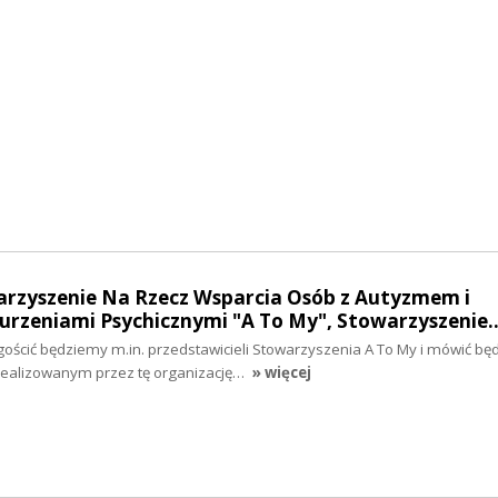
warzyszenie Na Rzecz Wsparcia Osób z Autyzmem i
rzeniami Psychicznymi "A To My", Stowarzyszenie
gościć będziemy m.in. przedstawicieli Stowarzyszenia A To My i mówić b
realizowanym przez tę organizację…
» więcej