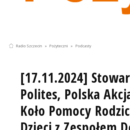
Radio Szczecin
»
Pożyteczni
»
Podcasty
[17.11.2024] Stowar
Polites, Polska Akc
Koło Pomocy Rodzicó
Dzieci z Zespołem 