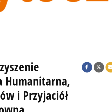
zyszenie
ja Humanitarna,
w i Przyjaciół
Downa