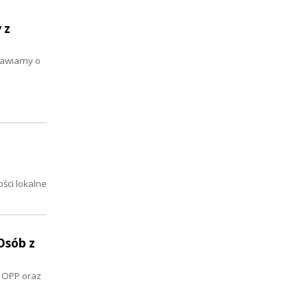
 z
mawiamy o
ści lokalne
Osób z
s OPP oraz