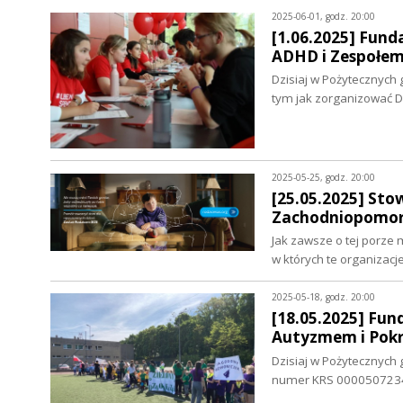
2025-06-01, godz. 20:00
[1.06.2025] Fund
ADHD i Zespołem
Dzisiaj w Pożytecznyc
tym jak zorganizować 
2025-05-25, godz. 20:00
[25.05.2025] Sto
Zachodniopomors
Jak zawsze o tej porze
w których te organizacje
2025-05-18, godz. 20:00
[18.05.2025] Fun
Autyzmem i Pok
Dzisiaj w Pożytecznych 
numer KRS 0000507234, 