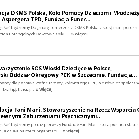
acja DKMS Polska, Koło Pomocy Dzieciom i Młodzieży
 Aspergera TPD, Fundacja Funer…
h gościć będziemy Dagmarę Tomeczek z DKMS Polska z którą m.in. poroz
Dzień Potencjalnych Dawców Szpiku…
» więcej
warzyszenie SOS Wioski Dziecięce w Polsce,
ki Oddział Okręgowy PCK w Szczecinie, Fundacja…
 mamy dla państwa ważne tematy, którymi żyją OPP, ale również społeczno
 działają. Dzisiaj…
» więcej
dacja Fani Mani, Stowarzyszenie na Rzecz Wsparcia 
rewnymi Zaburzeniami Psychicznymi…
gościć będziemy po raz pierwszy Fundację Fani Mani, która posiada statu
a działa na rzecz organizacji…
» więcej