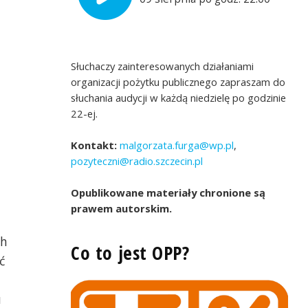
Słuchaczy zainteresowanych działaniami
organizacji pożytku publicznego zapraszam do
słuchania audycji w każdą niedzielę po godzinie
22-ej.
Kontakt:
malgorzata.furga@wp.pl
,
pozyteczni@radio.szczecin.pl
Opublikowane materiały chronione są
prawem autorskim.
ch
Co to jest OPP?
ć
u
ka - Polska Akcja