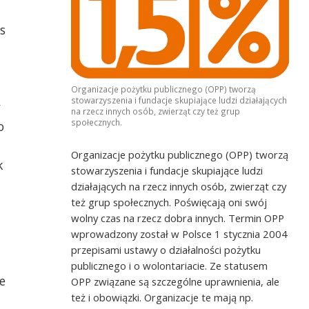
Goście Pożytecznych z Koła Rodziców i
Przyjaciół Dzieci z ZD Iskierka TPD
s
Organizacje pożytku publicznego (OPP) tworzą
stowarzyszenia i fundacje skupiające ludzi działających
y
na rzecz innych osób, zwierząt czy też grup
społecznych.
o
Organizacje pożytku publicznego (OPP) tworzą
k
stowarzyszenia i fundacje skupiające ludzi
działających na rzecz innych osób, zwierząt czy
też grup społecznych. Poświęcają oni swój
wolny czas na rzecz dobra innych. Termin OPP
wprowadzony został w Polsce 1 stycznia 2004
przepisami ustawy o działalności pożytku
publicznego i o wolontariacie. Ze statusem
e
OPP związane są szczególne uprawnienia, ale
też i obowiązki. Organizacje te mają np.