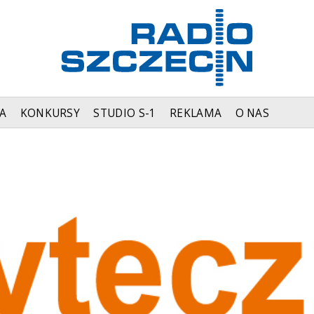
A
KONKURSY
STUDIO S-1
REKLAMA
O NAS