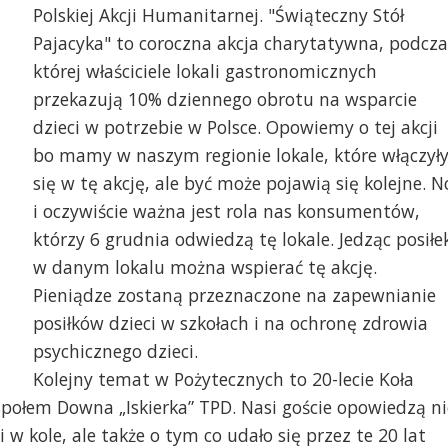
ście Pożytecznych z Koła Rodziców i
Humanitarna
Polskiej Akcji Humanitarnej. "Świąteczny Stół
yjaciół Dzieci z ZD Iskierka TPD
Pajacyka" to coroczna akcja charytatywna, podcza
której właściciele lokali gastronomicznych
przekazują 10% dziennego obrotu na wsparcie
dzieci w potrzebie w Polsce. Opowiemy o tej akcji
bo mamy w naszym regionie lokale, które włączył
się w tę akcję, ale być może pojawią się kolejne. N
i oczywiście ważna jest rola nas konsumentów,
którzy 6 grudnia odwiedzą tę lokale. Jedząc posiłe
w danym lokalu można wspierać tę akcję.
Pieniądze zostaną przeznaczone na zapewnianie
posiłków dzieci w szkołach i na ochronę zdrowia
psychicznego dzieci.
Kolejny temat w Pożytecznych to 20-lecie Koła
espołem Downa „Iskierka” TPD. Nasi goście opowiedzą ni
 w kole, ale także o tym co udało się przez te 20 lat