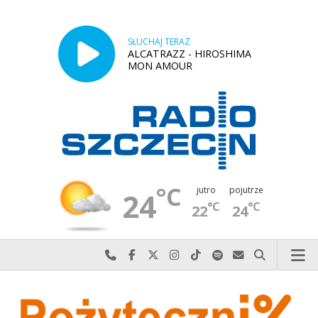
SŁUCHAJ TERAZ
ALCATRAZZ - HIROSHIMA
MON AMOUR
°C
jutro
pojutrze
24
°C
°C
22
24
Najlepiej po prostu do nas zadzwoń
Odwiedź nas na Facebook-u
Odwiedź nas na X
Odwiedź nas na Instagram-ie
Odwiedź nas na TikTok-u
Szukaj nas na Spotify
Wyślij do nas w
Szukaj