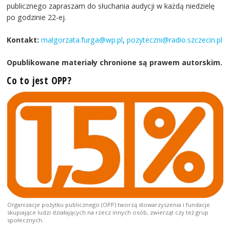
publicznego zapraszam do słuchania audycji w każdą niedzielę
po godzinie 22-ej.
Kontakt:
malgorzata.furga@wp.pl
,
pozyteczni@radio.szczecin.pl
Opublikowane materiały chronione są prawem autorskim.
Co to jest OPP?
Organizacje pożytku publicznego (OPP) tworzą stowarzyszenia i fundacje
skupiające ludzi działających na rzecz innych osób, zwierząt czy też grup
społecznych.