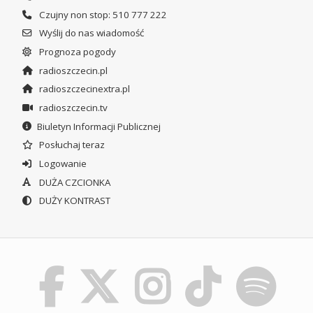
Czujny non stop: 510 777 222
Wyślij do nas wiadomość
Prognoza pogody
radioszczecin.pl
radioszczecinextra.pl
radioszczecin.tv
Biuletyn Informacji Publicznej
Posłuchaj teraz
Logowanie
DUŻA CZCIONKA
DUŻY KONTRAST