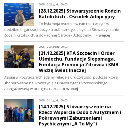
2025-12-28, godz. 20:00
[28.12.2025] Stowarzyszenie Rodzin
Katolickich - Ośrodek Adopcyjny
To była moja ostatnia w tym roku wizyta w
siedzibie organizacji pożytku publicznego, a było to Stowarzyszenie
Rodzin Katolickich, a dokładniej Ośrodek Adopcyjny…
» więcej
2025-12-21, godz. 20:00
[21.12.2025] KTA Szczecin i Order
Uśmiechu, Fundacja Siepomaga,
Fundacja Promocja Zdrowia i KMB
Widzę Świat Inaczej
Dzisiaj w Pożytecznych zdamy relację z uroczystości, podczas której
uhonorowano naukowczynię z Uniwersytetu Szczecińskiego
zaangażowaną w pracę na rzecz…
» więcej
2025-12-14, godz. 20:00
[14.12.2025] Stowarzyszenie na
Rzecz Wsparcia Osób z Autyzmem i
Pokrewnymi Zaburzeniami
Psychicznymi „A To My” i