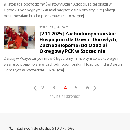
9 listopada obchodzimy Światowy Dzień Adopcji, i z tej okazji w
Ośrodku Adopcyjnym SRK miał miejsce dzień otwarty. Z tej okazji
postanowiłam krótko porozmawiać…
» więcej
2025-11-02, godz. 20:00
[2.11.2025] Zachodniopomorskie
Hospicjum dla Dzieci i Dorosłych,
Zachodniopomorski Oddział
Okręgowy PCK w Szczecinie
Dzisiaj w Pożytecznych mówić będziemy m.in. o tym co ciekawego i
ważnego pojawiło się w Zachodniopomorskim Hospicjum dla Dzieci i
Dorosłych w Szczecinie…
» więcej
2
3
4
5
6
740 na 74 stronach
Zadzwoń do studia: 510 777 666