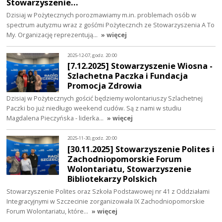
Stowarzyszenie…
Dzisiaj w Pożytecznych porozmawiamy m.in. problemach osób w
spectrum autyzmu wraz z gośćmi Pożytecznch ze Stowarzyszenia A To
My. Organizację reprezentują…
» więcej
2025-12-07, godz. 20:00
[7.12.2025] Stowarzyszenie Wiosna -
Szlachetna Paczka i Fundacja
Promocja Zdrowia
Dzisiaj w Pożytecznych gościć będziemy wolontariuszy Szlachetnej
Paczki bo już niedługo weekend cudów. Są z nami w studiu
Magdalena Pieczyńska - liderka…
» więcej
2025-11-30, godz. 20:00
[30.11.2025] Stowarzyszenie Polites i
Zachodniopomorskie Forum
Wolontariatu, Stowarzyszenie
Bibliotekarzy Polskich
Stowarzyszenie Polites oraz Szkoła Podstawowej nr 41 z Oddziałami
Integracyjnymi w Szczecinie zorganizowała IX Zachodniopomorskie
Forum Wolontariatu, które…
» więcej