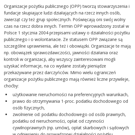
Organizacje pożytku publicznego (OPP) tworzą stowarzyszenia i
fundacje skupiające ludzi działających na rzecz innych osób,
zwierząt czy też grup społecznych. Poświęcają oni swój wolny
czas na rzecz dobra innych. Termin OPP wprowadzony został w
Polsce 1 stycznia 2004 przepisami ustawy o działalności pożytku
publicznego i o wolontariacie. Ze statusem OPP związane są
szczególne uprawnienia, ale też i obowiązki. Organizacje te mają
np. obowiązek sprawozdawczości, jawności działania oraz
kontroli w organizacji, aby wszyscy zainteresowani mogli
uzyskać informacje, na co wydane zostały pieniądze
przekazywane przez darczyńców. Mimo wielu ograniczeń
organizacje pożytku publicznego mają również liczne przywileje,
choćby:
użytkowanie nieruchomości na preferencyjnych warunkach,
prawo do otrzymywania 1-proc. podatku dochodowego od
osób fizycznych,
zwolnienie od: podatku dochodowego od osób prawnych,
podatku od nieruchomości, opłat od czynności
cywilnoprawnych (np. umów), opłat skarbowych i sądowych
w odniesieniu do prowadzonej działalności pożytku