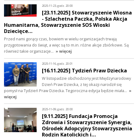
2025-11-23, godz. 20:00
[23.11.2025] Stowarzyszenie Wiosna
- Szlachetna Paczka, Polska Akcja
Humanitarna, Stowarzyszenie SOS Wioski
Dziecięce…
Przed nami gorący czas, bowiem w wielu organizacjach trwają
przygotowania do świąt, a więc są to m.in. różne akcje zbiórkowe. Są
również takie organizacje…
» więcej
2025-11-16, godz. 20:01
[16.11.2025] Tydzień Praw Dziecka
W listopadzie obchodzony jest Międzynarodowy
Dzień Praw Dziecka, z tej okazji narodził się
pomysł na Tydzień Praw Dziecka. Tegoroczna edycja będzie miała…
»
więcej
2025-11-09, godz. 20:00
[9.11.2025] Fundacja Promocja
Zdrowia i Stowarzyszenie Synergia,
Ośrodek Adopcyjny Stowarzyszenia
Rodzin Katolickich i…