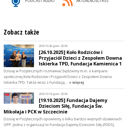
PODCAST AUDIO
AKTUALNOŚCI RSS
Zobacz także
2025-10-26, godz. 20:00
[26.10.2025] Koło Rodziców i
Przyjaciół Dzieci z Zespołem Downa
Iskierka TPD, Fundacja Kamienica 1
Dzisiaj w Pożytecznych rozmawiać będziemy m.in. o kampanii
społecznej Koła Rodziców i Przyjaciół Dzieci z Zespołem Downa
Iskierka TPD. Także wraz z Fundacją…
» więcej
2025-10-19, godz. 20:00
[19.10.2025] Fundacja Dajemy
Dzieciom Siłę, Fundacja Św.
Mikołaja i PCK w Szczecinie
Dzisiaj w Pożytecznych opowiemy o kilku bardzo ważnych działaniach
OPP. Jedna z organizacji to Fundacja Dajemy Dzieciom Siłę (FDDS),