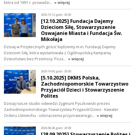
która od 1991 r. prowadzi…
» więcej
2025-10-12, godz. 20:00
[12.10.2025] Fundacja Dajemy
Dzieciom Siłę, Stowarzyszenie
Oswajanie Miasta i Fundacja Św.
Mikołaja
Dzisiaj w Pożytecznych gościć będziemy m.in. Fundację Dajemy
Dzieciom Siłę, która wystartowała z Ogólnopolską Kampanią
Dzieciństwo bez Przemocy. Poza…
» więcej
2025-10-05, godz. 20:00
[5.10.2025] DKMS Polska,
Zachodniopomorskie Towarzystwo
Przyjaciół Dzieci i Stowarzyszenie
Polites
Dzisiaj nasze studio odwiedzi Zygmunt Pyszkowski prezes
Zachodniopomorskiego Towarzystwa Przyjaciół Dzieci - Kawaler
Orderu Uśmiechu - odznaczenia przyznawanego…
» więcej
2025-09-28, godz. 20:00
[28.09.2025] Stowarzyszenie Polites i