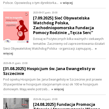
Polsce. Opowiedzą o tym dyrektorka…
» więcej
2025-09-07, godz. 20:00
[7.09.2025] Sieć Obywatelska
Watchdog Polska,
Zachodniopomorska Fundacja
Pomocy Rodzinie „Tęcza Serc”
Dzisiaj w Pożytecznych kilka ważnych i ciekawych
tematów. Zaczniemy od zaprezentowania działań
Sieci Obywatelskiej Watchdog Polska - organizacji zajmującej…
»
więcej
2025-08-31, godz. 23:00
[31.08.2025] Hospicjum św. Jana Ewangelisty w
Szczecinie
Pod opieką Hospicjum św. Jana Ewangelisty w Szczecinie jest prawie
30 pacjentów w hospicjum stacjonarnym oraz ok 100 w hospicjum
domowym. Mają wiele potrzeb…
» więcej
2025-08-24, godz. 23:00
[24.08.2025] Fundacja Promocja