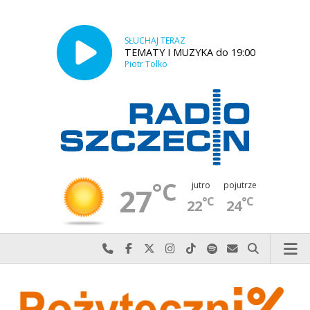
SŁUCHAJ TERAZ
TEMATY I MUZYKA do 19:00
Piotr Tolko
°C
jutro
pojutrze
27
°C
°C
22
24
Najlepiej po prostu do nas zadzwoń
Odwiedź nas na Facebook-u
Odwiedź nas na X
Odwiedź nas na Instagram-ie
Odwiedź nas na TikTok-u
Szukaj nas na Spotify
Wyślij do nas w
Szukaj