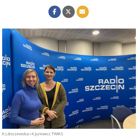
K.Libiszewska i K.Jurewicz TWIKS