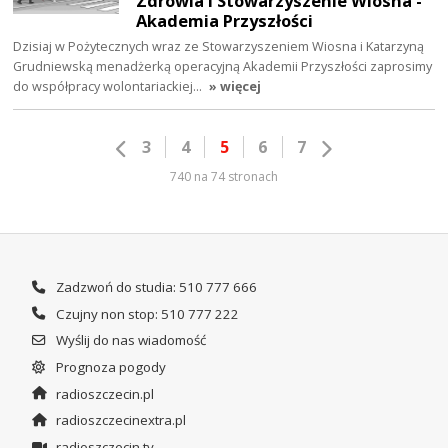
Zdrowia i Stowarzyszenie Wiosna -
Akademia Przyszłości
Dzisiaj w Pożytecznych wraz ze Stowarzyszeniem Wiosna i Katarzyną
Grudniewską menadżerką operacyjną Akademii Przyszłości zaprosimy
do współpracy wolontariackiej…
» więcej
3
4
5
6
7
740 na 74 stronach
Zadzwoń do studia: 510 777 666
Czujny non stop: 510 777 222
Wyślij do nas wiadomość
Prognoza pogody
radioszczecin.pl
radioszczecinextra.pl
radioszczecin.tv