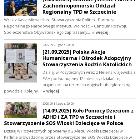
Zachodniopomorski Oddział
Regionalny TPD w Szczecinie
Wraz z Kasią Michałek ze Stowarzyszenia Polites - Partnera
Regionalnego Narodowego Instytutu Wolności – Centrum Rozwoju
Społeczeństwa Obywatelskiego zapraszamy…
» więcej
2025-09-21, godz. 20:00
[21.09.2025] Polska Akcja
Humanitarna i Ośrodek Adopcyjny
Stowarzyszenia Rodzin Katolickich
Dzisiaj w Pożytecznych wraz z Heleną Krajewską z
PAH podsumujemy 12 miesięcy działań tej
organizacji na terenach objętych ubiegłoroczną
powodzią. Kolejny…
» więcej
2025-09-14, godz. 20:00
[14.09.2025] Koło Pomocy Dzieciom z
ADHD i ZA TPD w Szczecinie i
Stowarzyszenie SOS Wioski Dziecięce w Polsce
Dzisiaj w Pożytecznych opowiemy o 20-leciu Wioski Dziecięcej w
Karlinie prowadzonej przez Stowarzyszenie SOS Wioski Dziecięce w