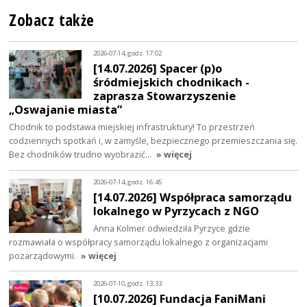
Zobacz także
2026-07-14, godz. 17:02
[14.07.2026] Spacer (p)o
śródmiejskich chodnikach -
zaprasza Stowarzyszenie
„Oswajanie miasta”
Chodnik to podstawa miejskiej infrastruktury! To przestrzeń
codziennych spotkań i, w zamyśle, bezpiecznego przemieszczania się.
Bez chodników trudno wyobrazić…
» więcej
2026-07-14, godz. 16:45
[14.07.2026] Współpraca samorządu
lokalnego w Pyrzycach z NGO
Anna Kolmer odwiedziła Pyrzyce gdzie
rozmawiała o współpracy samorządu lokalnego z organizacjami
pozarządowymi.
» więcej
2026-07-10, godz. 13:33
[10.07.2026] Fundacja FaniMani