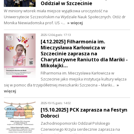
Oddział w Szczecinie
W miniony wtorek miała miejsce wyjątkowa uroczystość na
Uniwersytecie Szczecińskim na Wydziale Nauk Społecznych. Otóż dr
Monika Niewiadomska prof. US –…
» więcej
2025-12-04, godz. 17:13
[4.12.2025] Filharmonia im.
Mieczysława Karłowicza w
Szczecinie zaprasza na
Charytatywne Raniutto dla Mariki -
Mikołajki…
Filharmonia im. Mieczysława Karłowicza w
Szczecinie jako miejska instytucja kultury włącza
się w pomoc dla trzyipółletniej mieszkanki Szczecina – Mariki…
»
więcej
2025-10-15, godz. 14:02
[15.10.2025] PCK zaprasza na Festyn
Dobroci
Zachodniopomorski Oddział Polskiego
Czerwonego Krzyża serdecznie zaprasza na