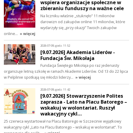
wspiera organizacje społeczne w
zbieraniu funduszy na ważne cele
Na liczniku właśnie „stuknęło” 11 milionów
darowizn od zakupów online 11 milionów, które
wydarzyły się „przy okazji” Twoich zakupów
online…
» więcej
2026-07-09, godz. 11:52
[9.07.2026] Akademia Liderów -
Fundacja Św. Mikołaja
Fundacja Świętego Mikołaja po raz jedenasty
organizuje letnią szkołę w ramach Akademii Liderów. Od 13 do 22 lipca
w Pelplinie spotkają się młodzi liderzy…
» więcej
2026-07-09, godz. 11:42
[9.07.2026] Stowarzyszenie Polites
zaprasza - Lato na Placu Batorego –
wskakuj w wolontariat. Ruszył
wakacyjny cykl…
25 czerwca wystartował na Placu Batorego w Szczecinie wyjątkowy
wakacyjny cykl „Lato na Placu Batorego – wskakuj w wolontariat”. To