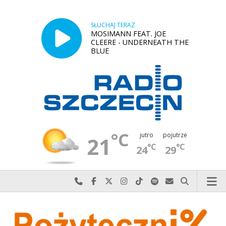
SŁUCHAJ TERAZ
MOSIMANN FEAT. JOE
CLEERE - UNDERNEATH THE
BLUE
°C
jutro
pojutrze
21
°C
°C
24
29
Najlepiej po prostu do nas zadzwoń
Odwiedź nas na Facebook-u
Odwiedź nas na X
Odwiedź nas na Instagram-ie
Odwiedź nas na TikTok-u
Szukaj nas na Spotify
Wyślij do nas w
Szukaj