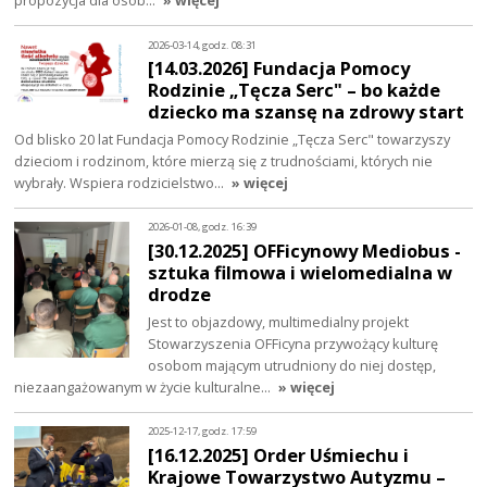
propozycja dla osób…
» więcej
2026-03-14, godz. 08:31
[14.03.2026] Fundacja Pomocy
Rodzinie „Tęcza Serc" – bo każde
dziecko ma szansę na zdrowy start
Od blisko 20 lat Fundacja Pomocy Rodzinie „Tęcza Serc" towarzyszy
dzieciom i rodzinom, które mierzą się z trudnościami, których nie
wybrały. Wspiera rodzicielstwo…
» więcej
2026-01-08, godz. 16:39
[30.12.2025] OFFicynowy Mediobus -
sztuka filmowa i wielomedialna w
drodze
Jest to objazdowy, multimedialny projekt
Stowarzyszenia OFFicyna przywożący kulturę
osobom mającym utrudniony do niej dostęp,
niezaangażowanym w życie kulturalne…
» więcej
2025-12-17, godz. 17:59
[16.12.2025] Order Uśmiechu i
Krajowe Towarzystwo Autyzmu –