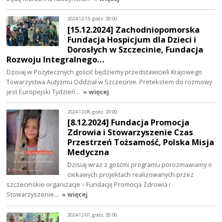
2024-12-15, godz. 20:00
[15.12.2024] Zachodniopomorska
Fundacja Hospicjum dla Dzieci i
Dorosłych w Szczecinie, Fundacja
Rozwoju Integralnego…
Dzisiaj w Pożytecznych gościć będziemy przedstawicieli Krajowego
Towarzystwa Autyzmu Oddział w Szczecinie. Pretekstem do rozmowy
jest Europejski Tydzień…
» więcej
2024-12-08, godz. 20:00
[8.12.2024] Fundacja Promocja
Zdrowia i Stowarzyszenie Czas
Przestrzeń Tożsamość, Polska Misja
Medyczna
Dzisiaj wraz z gośćmi programu porozmawiamy o
ciekawych projektach realizowanych przez
szczecińskie organizacje – Fundację Promocja Zdrowia i
Stowarzyszenie…
» więcej
2024-12-01, godz. 20:00