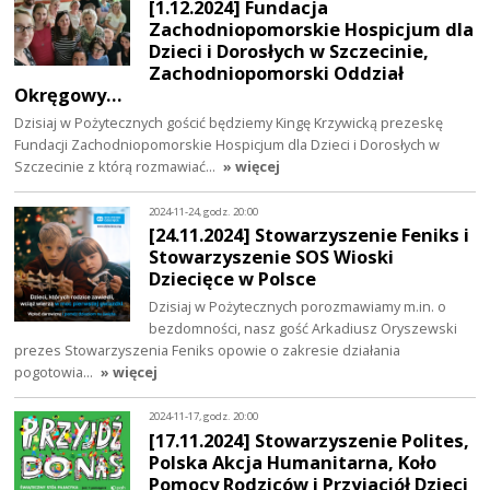
[1.12.2024] Fundacja
Zachodniopomorskie Hospicjum dla
Dzieci i Dorosłych w Szczecinie,
Zachodniopomorski Oddział
Okręgowy…
Dzisiaj w Pożytecznych gościć będziemy Kingę Krzywicką prezeskę
Fundacji Zachodniopomorskie Hospicjum dla Dzieci i Dorosłych w
Szczecinie z którą rozmawiać…
» więcej
2024-11-24, godz. 20:00
[24.11.2024] Stowarzyszenie Feniks i
Stowarzyszenie SOS Wioski
Dziecięce w Polsce
Dzisiaj w Pożytecznych porozmawiamy m.in. o
bezdomności, nasz gość Arkadiusz Oryszewski
prezes Stowarzyszenia Feniks opowie o zakresie działania
pogotowia…
» więcej
2024-11-17, godz. 20:00
[17.11.2024] Stowarzyszenie Polites,
Polska Akcja Humanitarna, Koło
Pomocy Rodziców i Przyjaciół Dzieci