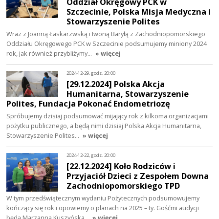
Oddział Okręgowy PCK w
Szczecinie, Polska Misja Medyczna i
Stowarzyszenie Polites
Wraz z Joanną Łaskarzwską i Iwoną Baryłą z Zachodniopomorskiego
Oddziału Okręgowego PCK w Szczecinie podsumujemy miniony 2024
rok, jak również przybliżymy…
» więcej
2024-12-29, godz. 20:00
[29.12.2024] Polska Akcja
Humanitarna, Stowarzyszenie
Polites, Fundacja Pokonać Endometriozę
Spróbujemy dzisiaj podsumować mijający rok z kilkoma organizacjami
pożytku publicznego, a będą nimi dzisiaj Polska Akcja Humanitarna,
Stowarzyszenie Polites…
» więcej
2024-12-22, godz. 20:00
[22.12.2024] Koło Rodziców i
Przyjaciół Dzieci z Zespołem Downa
Zachodniopomorskiego TPD
W tym przedświątecznym wydaniu Pożytecznych podsumowujemy
kończący się rok i opowiemy o planach na 2025 – ty. Gośćmi audycji
będą Marzanna Kuszyńska…
» więcej