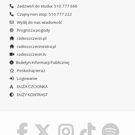
Zadzwoń do studia: 510 777 666
Czujny non stop: 510 777 222
Wyślij do nas wiadomość
Prognoza pogody
radioszczecin.pl
radioszczecinextra.pl
radioszczecin.tv
Biuletyn Informacji Publicznej
Posłuchaj teraz
Logowanie
DUŻA CZCIONKA
DUŻY KONTRAST