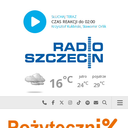
SŁUCHAJ TERAZ
CZAS REAKCJI do 02:00
Krzysztof Kukliński, Sławomir Orlik
°C
jutro
pojutrze
16
°C
°C
24
29
Najlepiej po prostu do nas zadzwoń
Odwiedź nas na Facebook-u
Odwiedź nas na X
Odwiedź nas na Instagram-ie
Odwiedź nas na TikTok-u
Szukaj nas na Spotify
Wyślij do nas w
Szukaj