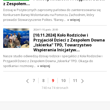
z Zespołem…
Dzisiaj w Pożytecznych zaprosimy państwa do zainteresowania się
Konkursem Barwy Wolontariatu na Pomorzu Zachodnim, który
prowadzi Stowarzyszenie Polites. “Barwy…
» więcej
2024-11-10, godz. 20:00
[10.11.2024] Koło Rodziców i
Przyjaciół Dzieci z Zespołem Downa
„Iskierka” TPD, Towarzystwo
Wspierania Inicjatyw…
Nasze studio odwiedzą dzisiaj rodzice i specjaliści z Koła Rodziców i
Przyjaciół Dzieci z Zespołem Downa „Iskierka” TPD. Okazja do
spotkania i rozmowy…
» więcej
7
8
9
10
11
740 na 74 stronach