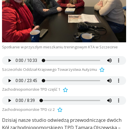
Spotkanie w przyszłym mieszkaniu treningowym KTA w Szczecinie
Szczeciński Oddział Krajowego Towarzystwa Autyzmu
Zachodniopomorskie TPD część 1
Zachodniopomorskie TPD cz 2
Dzisiaj nasze studio odwiedzą przewodniczące dwóch
Kół zachodniopomorskiego TPD Tamara Olszewska –