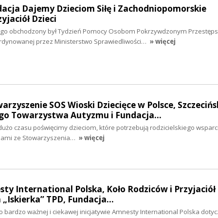
dacja Dajemy Dzieciom Siłę i Zachodniopomorskie
jaciół Dzieci
utego obchodzony był Tydzień Pomocy Osobom Pokrzywdzonym Przestęps
oordynowanej przez Ministerstwo Sprawiedliwości…
» więcej
warzyszenie SOS Wioski Dziecięce w Polsce, Szczecińs
go Towarzystwa Autyzmu i Fundacja…
dużo czasu poświęcimy dzieciom, które potrzebują rodzicielskiego wsparc
niami ze Stowarzyszenia…
» więcej
ty International Polska, Koło Rodziców i Przyjaciół 
„Iskierka” TPD, Fundacja…
bardzo ważnej i ciekawej inicjatywie Amnesty International Polska dotyc