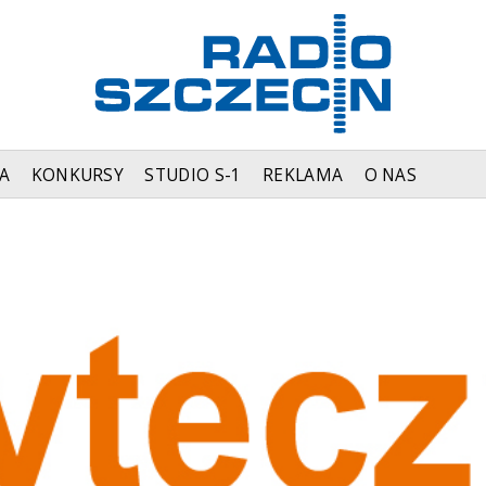
A
KONKURSY
STUDIO S-1
REKLAMA
O NAS