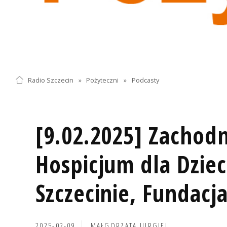
Radio Szczecin
»
Pożyteczni
»
Podcasty
[9.02.2025] Zachod
Hospicjum dla Dziec
Szczecinie, Fundacj
2025-02-09
MAŁGORZATA JURGIEL