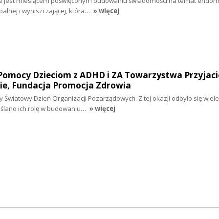
ie jest miesiącem poświęconym budowaniu świadomości na temat endome
palnej i wyniszczającej, która…
» więcej
 Pomocy Dzieciom z ADHD i ZA Towarzystwa Przyjaci
nie, Fundacja Promocja Zdrowia
y Światowy Dzień Organizacji Pozarządowych. Z tej okazji odbyło się wiel
ślano ich rolę w budowaniu…
» więcej