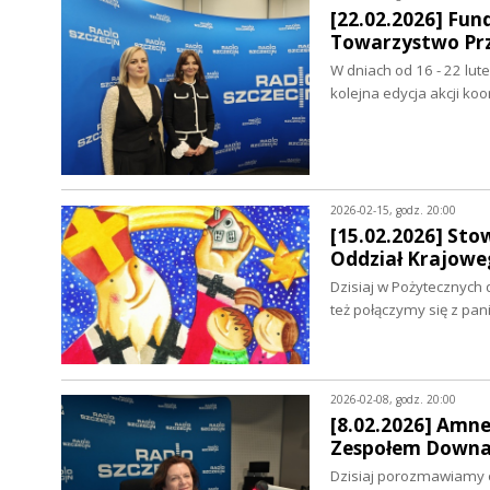
[22.02.2026] Fun
Towarzystwo Przy
W dniach od 16 - 22 l
kolejna edycja akcji k
2026-02-15, godz. 20:00
[15.02.2026] Sto
Oddział Krajowe
Dzisiaj w Pożytecznych 
też połączymy się z pa
2026-02-08, godz. 20:00
[8.02.2026] Amnes
Zespołem Downa 
Dzisiaj porozmawiamy o 