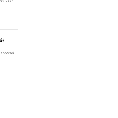
triozy -
ół
e spotkań