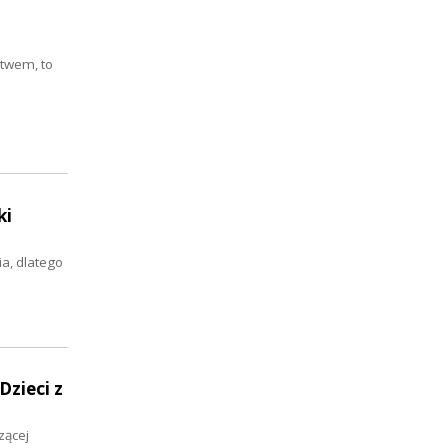
twem, to
ki
ia, dlatego
Dzieci z
zącej