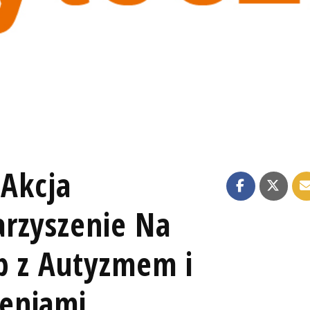
 Akcja
rzyszenie Na
b z Autyzmem i
eniami