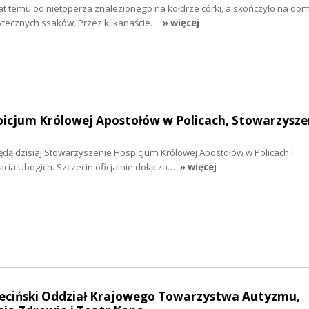
 lat temu od nietoperza znalezionego na kołdrze córki, a skończyło na 
żytecznych ssaków. Przez kilkanaście…
» więcej
picjum Królowej Apostołów w Policach, Stowarzysze
dą dzisiaj Stowarzyszenie Hospicjum Królowej Apostołów w Policach i
cia Ubogich. Szczecin oficjalnie dołącza…
» więcej
czeciński Oddział Krajowego Towarzystwa Autyzmu,