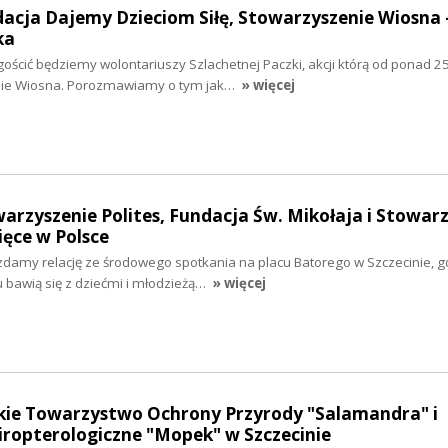
dacja Dajemy Dzieciom Siłę, Stowarzyszenie Wiosna 
ka
gościć będziemy wolontariuszy Szlachetnej Paczki, akcji którą od ponad 25
nie Wiosna. Porozmawiamy o tym jak…
» więcej
warzyszenie Polites, Fundacja Św. Mikołaja i Stowar
ięce w Polsce
zdamy relację ze środowego spotkania na placu Batorego w Szczecinie, g
u bawią się z dziećmi i młodzieżą…
» więcej
skie Towarzystwo Ochrony Przyrody "Salamandra" i
ropterologiczne "Mopek" w Szczecinie