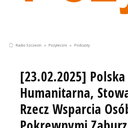
Radio Szczecin
»
Pożyteczni
»
Podcasty
[23.02.2025] Polska
Humanitarna, Stowa
Rzecz Wsparcia Osó
Pokrewnymi Zaburz