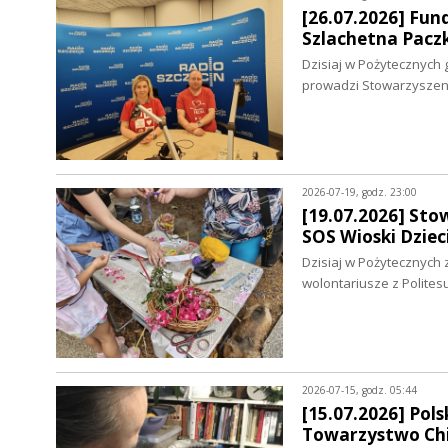
[26.07.2026] Fun
Szlachetna Pacz
Dzisiaj w Pożytecznych 
prowadzi Stowarzysze
2026-07-19, godz. 23:00
[19.07.2026] Sto
SOS Wioski Dziec
Dzisiaj w Pożytecznych 
wolontariusze z Polites
2026-07-15, godz. 05:44
[15.07.2026] Pol
Towarzystwo Chi