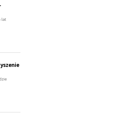
-
 lat
zyszenie
dzie