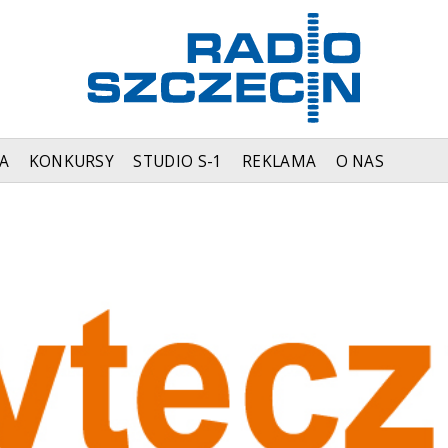
A
KONKURSY
STUDIO S-1
REKLAMA
O NAS