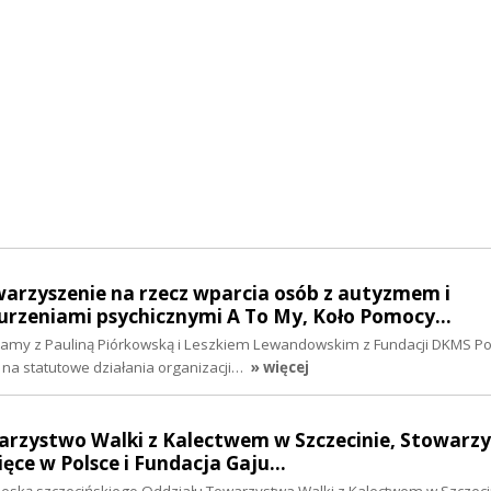
warzyszenie na rzecz wparcia osób z autyzmem i
rzeniami psychicznymi A To My, Koło Pomocy…
iamy z Pauliną Piórkowską i Leszkiem Lewandowskim z Fundacji DKMS Po
na statutowe działania organizacji…
» więcej
arzystwo Walki z Kalectwem w Szczecinie, Stowarzy
ięce w Polsce i Fundacja Gaju…