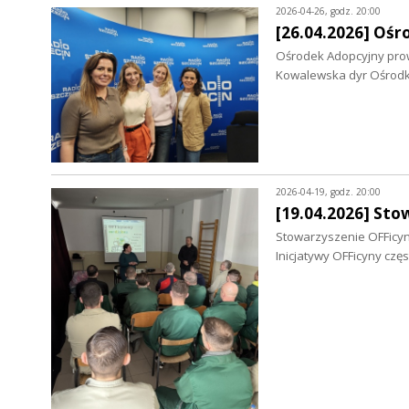
2026-04-26, godz. 20:00
[26.04.2026] Ośr
Ośrodek Adopcyjny prowa
Kowalewska dyr Ośrodk
2026-04-19, godz. 20:00
[19.04.2026] Sto
Stowarzyszenie OFFicyn
Inicjatywy OFFicyny cz