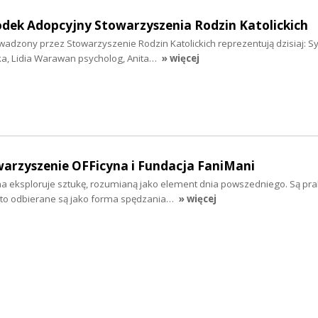
odek Adopcyjny Stowarzyszenia Rodzin Katolickich
dzony przez Stowarzyszenie Rodzin Katolickich reprezentują dzisiaj: Syl
a, Lidia Warawan psycholog, Anita…
» więcej
warzyszenie OFFicyna i Fundacja FaniMani
a eksploruje sztukę, rozumianą jako element dnia powszedniego. Są pra
ęsto odbierane są jako forma spędzania…
» więcej