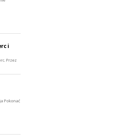
nie
rc i
rc. Przez
ja Pokonać