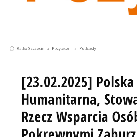
Radio Szczecin
»
Pożyteczni
»
Podcasty
[23.02.2025] Polska
Humanitarna, Stowa
Rzecz Wsparcia Osó
Pokrewnymi Zaburz