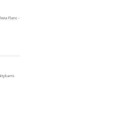
wia Flanc -
ktykami.