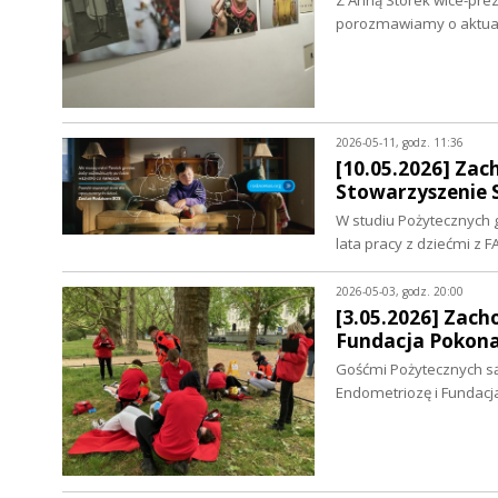
Z Anną Storek wice-pre
porozmawiamy o aktual
2026-05-11, godz. 11:36
[10.05.2026] Za
Stowarzyszenie S
W studiu Pożytecznych 
lata pracy z dziećmi z F
2026-05-03, godz. 20:00
[3.05.2026] Zach
Fundacja Pokona
Gośćmi Pożytecznych są
Endometriozę i Fundac