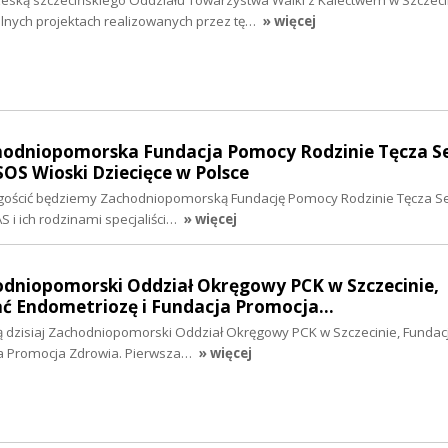
zeską szczecińskiego Oddziału Towarzystwa Walki z Kalectwem w Szczeci
nych projektach realizowanych przez tę…
» więcej
chodniopomorska Fundacja Pomocy Rodzinie Tęcza Se
OS Wioski Dziecięce w Polsce
gościć będziemy Zachodniopomorską Fundację Pomocy Rodzinie Tęcza Se
AS i ich rodzinami specjaliści…
» więcej
odniopomorski Oddział Okręgowy PCK w Szczecinie,
ć Endometriozę i Fundacja Promocja…
 dzisiaj Zachodniopomorski Oddział Okręgowy PCK w Szczecinie, Fundac
ja Promocja Zdrowia. Pierwsza…
» więcej