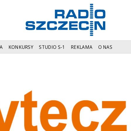
A
KONKURSY
STUDIO S-1
REKLAMA
O NAS