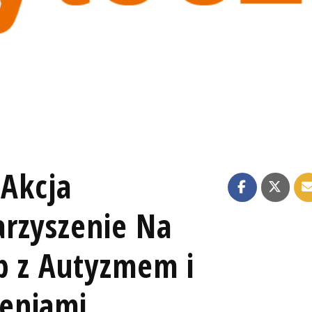
 Akcja
rzyszenie Na
b z Autyzmem i
eniami