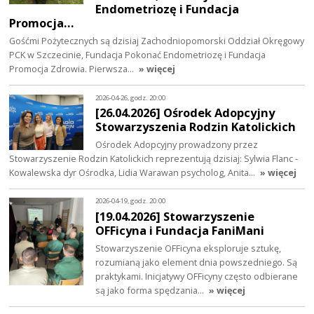
Endometriozę i Fundacja
Promocja…
Gośćmi Pożytecznych są dzisiaj Zachodniopomorski Oddział Okręgowy
PCK w Szczecinie, Fundacja Pokonać Endometriozę i Fundacja
Promocja Zdrowia. Pierwsza…
» więcej
2026-04-26, godz. 20:00
[26.04.2026] Ośrodek Adopcyjny
Stowarzyszenia Rodzin Katolickich
Ośrodek Adopcyjny prowadzony przez
Stowarzyszenie Rodzin Katolickich reprezentują dzisiaj: Sylwia Flanc -
Kowalewska dyr Ośrodka, Lidia Warawan psycholog, Anita…
» więcej
2026-04-19, godz. 20:00
[19.04.2026] Stowarzyszenie
OFFicyna i Fundacja FaniMani
Stowarzyszenie OFFicyna eksploruje sztukę,
rozumianą jako element dnia powszedniego. Są
praktykami. Inicjatywy OFFicyny często odbierane
są jako forma spędzania…
» więcej