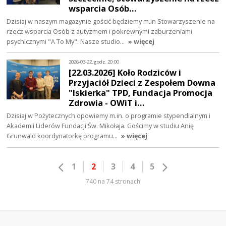
wsparcia Osób…
Dzisiaj w naszym magazynie gościć będziemy m.in Stowarzyszenie na
rzecz wsparcia Osób z autyzmem i pokrewnymi zaburzeniami
psychicznymi "A To My". Nasze studio…
» więcej
2026-03-22, godz. 20:00
[22.03.2026] Koło Rodziców i
Przyjaciół Dzieci z Zespołem Downa
"Iskierka" TPD, Fundacja Promocja
Zdrowia - OWiT i…
Dzisiaj w Pożytecznych opowiemy m.in. o programie stypendialnym i
Akademii Liderów Fundacji Św. Mikołaja. Gościmy w studiu Anię
Grunwald koordynatorkę programu…
» więcej
1
2
3
4
5
740 na 74 stronach