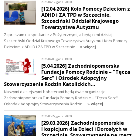
2026-04-12, godz. 20:00
[12.04.2026] Koło Pomocy Dzieciom z
ADHD i ZA TPD w Szczecinie,
Szczeciński Oddział Krajowego
Towarzystwa Autyzmu
Zapraszam na spotkanie z Pożytecznymi, a będą nimi dzisiaj
Szczeciński Oddział Krajowego Towarzystwa Autyzmu i Koło Pomocy
Dzieciom z ADHD i ZA TPD w Szczecinie…
» więcej
2026-04-05, godz. 19:00
[5.04.2026] Zachodniopomorska
Fundacja Pomocy Rodzinie – "Tęcza
Serc" i Ośrodek Adopcyjny
Stowarzyszenia Rodzin Katolickich…
Naszymi dzisiejszymi bohaterami będą dwie organizacje:
Zachodniopomorska Fundacja Pomocy Rodzinie – "Tęcza Serc" i
Ośrodek Adopcyjny Stowarzyszenia Rodzin…
» więcej
2026-03-29, godz. 20:00
[29.03.2026] Zachodniopomorskie
Hospicjum dla Dzieci i Dorosłych w
Szczecinie, Stowarzyszenie na rzecz