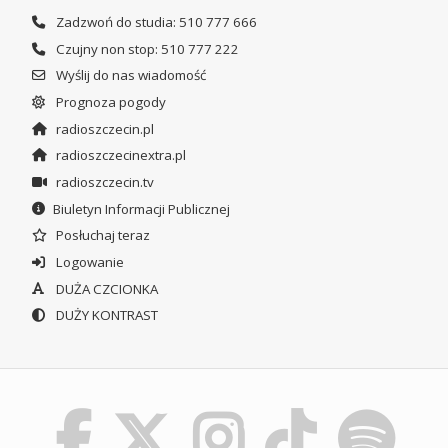
Zadzwoń do studia: 510 777 666
Czujny non stop: 510 777 222
Wyślij do nas wiadomość
Prognoza pogody
radioszczecin.pl
radioszczecinextra.pl
radioszczecin.tv
Biuletyn Informacji Publicznej
Posłuchaj teraz
Logowanie
DUŻA CZCIONKA
DUŻY KONTRAST