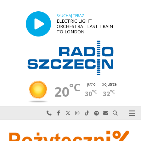
SŁUCHAJ TERAZ
ELECTRIC LIGHT
ORCHESTRA - LAST TRAIN
TO LONDON
°C
jutro
pojutrze
20
°C
°C
30
32
Najlepiej po prostu do nas zadzwoń
Odwiedź nas na Facebook-u
Odwiedź nas na X
Odwiedź nas na Instagram-ie
Odwiedź nas na TikTok-u
Szukaj nas na Spotify
Wyślij do nas w
Szukaj