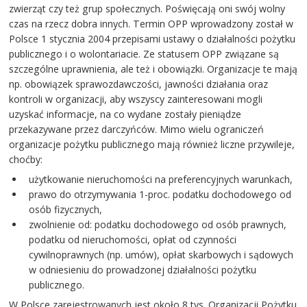
zwierząt czy też grup społecznych. Poświęcają oni swój wolny
czas na rzecz dobra innych. Termin OPP wprowadzony został w
Polsce 1 stycznia 2004 przepisami ustawy o działalności pożytku
publicznego i o wolontariacie. Ze statusem OPP związane są
szczególne uprawnienia, ale też i obowiązki. Organizacje te mają
np. obowiązek sprawozdawczości, jawności działania oraz
kontroli w organizacji, aby wszyscy zainteresowani mogli
uzyskać informacje, na co wydane zostały pieniądze
przekazywane przez darczyńców. Mimo wielu ograniczeń
organizacje pożytku publicznego mają również liczne przywileje,
choćby:
użytkowanie nieruchomości na preferencyjnych warunkach,
prawo do otrzymywania 1-proc. podatku dochodowego od
osób fizycznych,
zwolnienie od: podatku dochodowego od osób prawnych,
podatku od nieruchomości, opłat od czynności
cywilnoprawnych (np. umów), opłat skarbowych i sądowych
w odniesieniu do prowadzonej działalności pożytku
publicznego.
W Polsce zarejestrowanych jest około 8 tys. Organizacji Pożytku