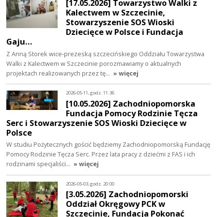
[17.05.2026] Towarzystwo Walki z
Kalectwem w Szczecinie,
Stowarzyszenie SOS Wioski
Dziecięce w Polsce i Fundacja
Gaju…
Z Anną Storek wice-prezeską szczecińskiego Oddziału Towarzystwa
Walki z Kalectwem w Szczecinie porozmawiamy o aktualnych
projektach realizowanych przez tę…
» więcej
2026-05-11, godz. 11:36
[10.05.2026] Zachodniopomorska
Fundacja Pomocy Rodzinie Tęcza
Serc i Stowarzyszenie SOS Wioski Dziecięce w
Polsce
W studiu Pożytecznych gościć będziemy Zachodniopomorską Fundację
Pomocy Rodzinie Tęcza Serc. Przez lata pracy z dziećmi z FAS i ich
rodzinami specjaliści…
» więcej
2026-05-03, godz. 20:00
[3.05.2026] Zachodniopomorski
Oddział Okręgowy PCK w
Szczecinie, Fundacja Pokonać