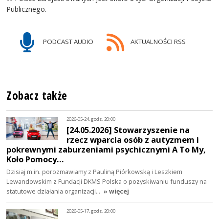
Publicznego.
PODCAST AUDIO
AKTUALNOŚCI RSS
Zobacz także
2026-05-24, godz. 20:00
[24.05.2026] Stowarzyszenie na
rzecz wparcia osób z autyzmem i
pokrewnymi zaburzeniami psychicznymi A To My,
Koło Pomocy…
Dzisiaj m.in. porozmawiamy z Pauliną Piórkowską i Leszkiem
Lewandowskim z Fundacji DKMS Polska o pozyskiwaniu funduszy na
statutowe działania organizacji…
» więcej
2026-05-17, godz. 20:00