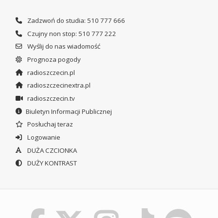
Zadzwoń do studia: 510 777 666
Czujny non stop: 510 777 222
Wyślij do nas wiadomość
Prognoza pogody
radioszczecin.pl
radioszczecinextra.pl
radioszczecin.tv
Biuletyn Informacji Publicznej
Posłuchaj teraz
Logowanie
DUŻA CZCIONKA
DUŻY KONTRAST