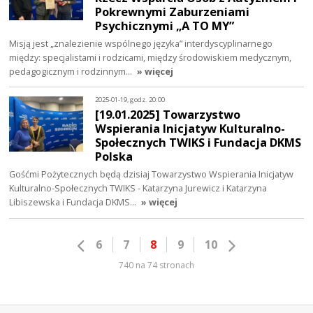
Pokrewnymi Zaburzeniami
Psychicznymi „A TO MY”
Misją jest „znalezienie wspólnego języka” interdyscyplinarnego
między: specjalistami i rodzicami, między środowiskiem medycznym,
pedagogicznym i rodzinnym…
» więcej
2025-01-19, godz. 20:00
[19.01.2025] Towarzystwo
Wspierania Inicjatyw Kulturalno-
Społecznych TWIKS i Fundacja DKMS
Polska
Gośćmi Pożytecznych będą dzisiaj Towarzystwo Wspierania Inicjatyw
Kulturalno-Społecznych TWIKS - Katarzyna Jurewicz i Katarzyna
Libiszewska i Fundacja DKMS…
» więcej
6
7
8
9
10
740 na 74 stronach