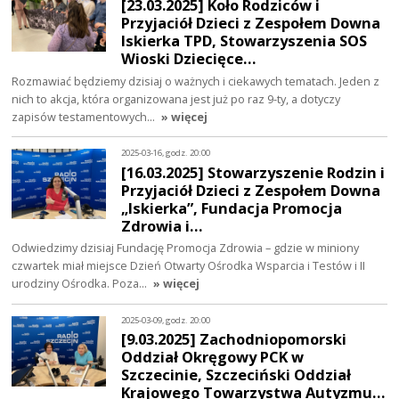
[23.03.2025] Koło Rodziców i
Przyjaciół Dzieci z Zespołem Downa
Iskierka TPD, Stowarzyszenia SOS
Wioski Dziecięce…
Rozmawiać będziemy dzisiaj o ważnych i ciekawych tematach. Jeden z
nich to akcja, która organizowana jest już po raz 9-ty, a dotyczy
zapisów testamentowych…
» więcej
2025-03-16, godz. 20:00
[16.03.2025] Stowarzyszenie Rodzin i
Przyjaciół Dzieci z Zespołem Downa
„Iskierka”, Fundacja Promocja
Zdrowia i…
Odwiedzimy dzisiaj Fundację Promocja Zdrowia – gdzie w miniony
czwartek miał miejsce Dzień Otwarty Ośrodka Wsparcia i Testów i II
urodziny Ośrodka. Poza…
» więcej
2025-03-09, godz. 20:00
[9.03.2025] Zachodniopomorski
Oddział Okręgowy PCK w
Szczecinie, Szczeciński Oddział
Krajowego Towarzystwa Autyzmu…