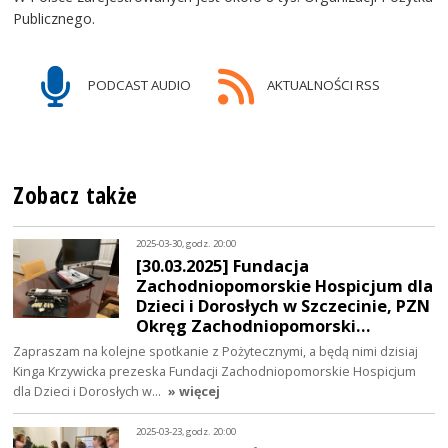
Publicznego.
PODCAST AUDIO
AKTUALNOŚCI RSS
Zobacz także
2025-03-30, godz. 20:00
[30.03.2025] Fundacja
Zachodniopomorskie Hospicjum dla
Dzieci i Dorosłych w Szczecinie, PZN
Okręg Zachodniopomorski…
Zapraszam na kolejne spotkanie z Pożytecznymi, a będą nimi dzisiaj
Kinga Krzywicka prezeska Fundacji Zachodniopomorskie Hospicjum
dla Dzieci i Dorosłych w…
» więcej
2025-03-23, godz. 20:00