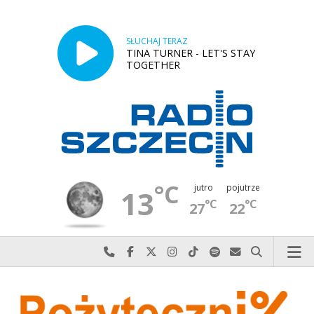
SŁUCHAJ TERAZ
TINA TURNER - LET'S STAY
TOGETHER
°C
jutro
pojutrze
13
°C
°C
27
22
Najlepiej po prostu do nas zadzwoń
Odwiedź nas na Facebook-u
Odwiedź nas na X
Odwiedź nas na Instagram-ie
Odwiedź nas na TikTok-u
Szukaj nas na Spotify
Wyślij do nas w
Szukaj