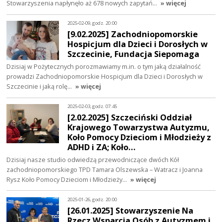
Stowarzyszenia napłynęło aż 678 nowych zapytań…
» więcej
2025-02-09, godz. 20:00
[9.02.2025] Zachodniopomorskie
Hospicjum dla Dzieci i Dorosłych w
Szczecinie, Fundacja Siepomaga
Dzisiaj w Pożytecznych porozmawiamy m.in. o tym jaką działalność
prowadzi Zachodniopomorskie Hospicjum dla Dzieci i Dorosłych w
Szczecinie i jaką rolę…
» więcej
2025-02-03, godz. 07:45
[2.02.2025] Szczeciński Oddział
Krajowego Towarzystwa Autyzmu,
Koło Pomocy Dzieciom i Młodzieży z
ADHD i ZA; Koło…
Dzisiaj nasze studio odwiedzą przewodniczące dwóch Kół
zachodniopomorskiego TPD Tamara Olszewska – Watracz i Joanna
Rysz Koło Pomocy Dzieciom i Młodzieży…
» więcej
2025-01-26, godz. 20:00
[26.01.2025] Stowarzyszenie Na
Rzecz Wsparcia Osób z Autyzmem i