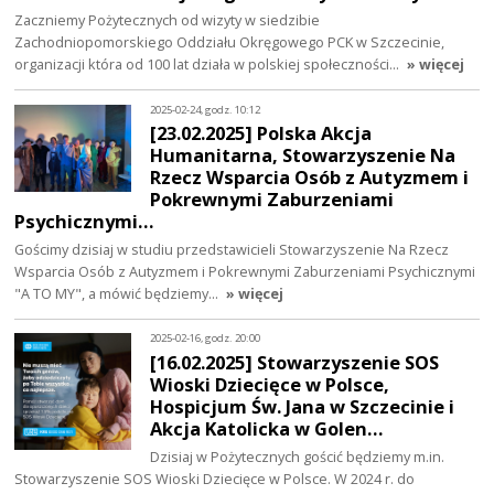
Zaczniemy Pożytecznych od wizyty w siedzibie
Zachodniopomorskiego Oddziału Okręgowego PCK w Szczecinie,
organizacji która od 100 lat działa w polskiej społeczności…
» więcej
2025-02-24, godz. 10:12
[23.02.2025] Polska Akcja
Humanitarna, Stowarzyszenie Na
Rzecz Wsparcia Osób z Autyzmem i
Pokrewnymi Zaburzeniami
Psychicznymi…
Gościmy dzisiaj w studiu przedstawicieli Stowarzyszenie Na Rzecz
Wsparcia Osób z Autyzmem i Pokrewnymi Zaburzeniami Psychicznymi
"A TO MY", a mówić będziemy…
» więcej
2025-02-16, godz. 20:00
[16.02.2025] Stowarzyszenie SOS
Wioski Dziecięce w Polsce,
Hospicjum Św. Jana w Szczecinie i
Akcja Katolicka w Golen…
Dzisiaj w Pożytecznych gościć będziemy m.in.
Stowarzyszenie SOS Wioski Dziecięce w Polsce. W 2024 r. do