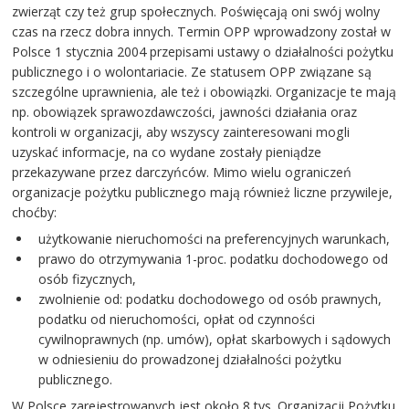
zwierząt czy też grup społecznych. Poświęcają oni swój wolny
czas na rzecz dobra innych. Termin OPP wprowadzony został w
Polsce 1 stycznia 2004 przepisami ustawy o działalności pożytku
publicznego i o wolontariacie. Ze statusem OPP związane są
szczególne uprawnienia, ale też i obowiązki. Organizacje te mają
np. obowiązek sprawozdawczości, jawności działania oraz
kontroli w organizacji, aby wszyscy zainteresowani mogli
uzyskać informacje, na co wydane zostały pieniądze
przekazywane przez darczyńców. Mimo wielu ograniczeń
organizacje pożytku publicznego mają również liczne przywileje,
choćby:
użytkowanie nieruchomości na preferencyjnych warunkach,
prawo do otrzymywania 1-proc. podatku dochodowego od
osób fizycznych,
zwolnienie od: podatku dochodowego od osób prawnych,
podatku od nieruchomości, opłat od czynności
cywilnoprawnych (np. umów), opłat skarbowych i sądowych
w odniesieniu do prowadzonej działalności pożytku
publicznego.
W Polsce zarejestrowanych jest około 8 tys. Organizacji Pożytku