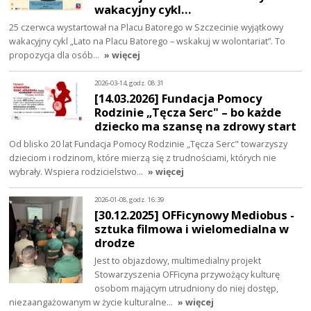
wakacyjny cykl…
25 czerwca wystartował na Placu Batorego w Szczecinie wyjątkowy
wakacyjny cykl „Lato na Placu Batorego – wskakuj w wolontariat”. To
propozycja dla osób…
» więcej
2026-03-14, godz. 08:31
[14.03.2026] Fundacja Pomocy
Rodzinie „Tęcza Serc" – bo każde
dziecko ma szansę na zdrowy start
Od blisko 20 lat Fundacja Pomocy Rodzinie „Tęcza Serc" towarzyszy
dzieciom i rodzinom, które mierzą się z trudnościami, których nie
wybrały. Wspiera rodzicielstwo…
» więcej
2026-01-08, godz. 16:39
[30.12.2025] OFFicynowy Mediobus -
sztuka filmowa i wielomedialna w
drodze
Jest to objazdowy, multimedialny projekt
Stowarzyszenia OFFicyna przywożący kulturę
osobom mającym utrudniony do niej dostęp,
niezaangażowanym w życie kulturalne…
» więcej