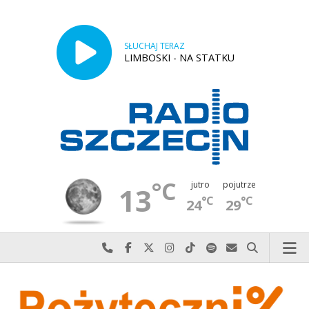
SŁUCHAJ TERAZ
LIMBOSKI - NA STATKU
°C
jutro
pojutrze
13
°C
°C
24
29
Najlepiej po prostu do nas zadzwoń
Odwiedź nas na Facebook-u
Odwiedź nas na X
Odwiedź nas na Instagram-ie
Odwiedź nas na TikTok-u
Szukaj nas na Spotify
Wyślij do nas w
Szukaj