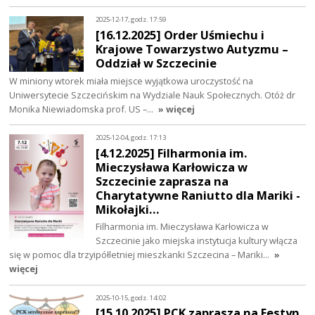
2025-12-17, godz. 17:59
[16.12.2025] Order Uśmiechu i
Krajowe Towarzystwo Autyzmu –
Oddział w Szczecinie
W miniony wtorek miała miejsce wyjątkowa uroczystość na
Uniwersytecie Szczecińskim na Wydziale Nauk Społecznych. Otóż dr
Monika Niewiadomska prof. US –…
» więcej
2025-12-04, godz. 17:13
[4.12.2025] Filharmonia im.
Mieczysława Karłowicza w
Szczecinie zaprasza na
Charytatywne Raniutto dla Mariki -
Mikołajki…
Filharmonia im. Mieczysława Karłowicza w
Szczecinie jako miejska instytucja kultury włącza
się w pomoc dla trzyipółletniej mieszkanki Szczecina – Mariki…
»
więcej
2025-10-15, godz. 14:02
[15.10.2025] PCK zaprasza na Festyn