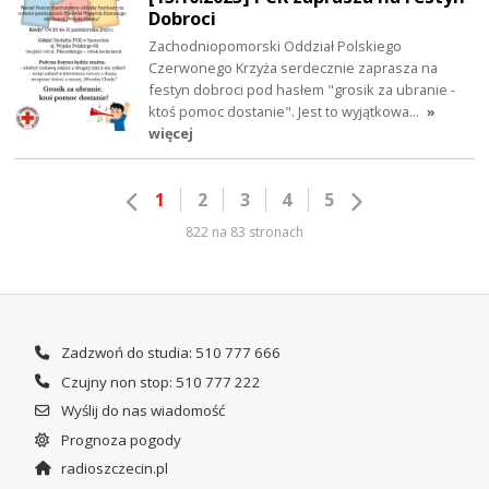
Dobroci
Zachodniopomorski Oddział Polskiego
Czerwonego Krzyża serdecznie zaprasza na
festyn dobroci pod hasłem "grosik za ubranie -
ktoś pomoc dostanie". Jest to wyjątkowa…
»
więcej
1
2
3
4
5
822 na 83 stronach
Zadzwoń do studia: 510 777 666
Czujny non stop: 510 777 222
Wyślij do nas wiadomość
Prognoza pogody
radioszczecin.pl