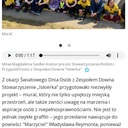
Mural
M
Mówi Magdalena Seidler-Kumor prezes Stowarzyszenia Rodzin i
Przyjaciół Dzieci z Zespołem Downa "Iskierka"
Z okazji Światowego Dnia Osób z Zespołem Downa
Stowarzyszenie „Iskierka” przygotowało niezwykły
projekt – mural, który nie tylko upiększy miejską
przestrzeń, ale także zwróci uwagę na marzenia i
aspiracje osób z niepełnosprawnościami. Nie jest to
jednak zwykłe graffiti – jego przesłanie nawiązuje do
powieści "Marzyciel" Władysława Reymonta, ponieważ