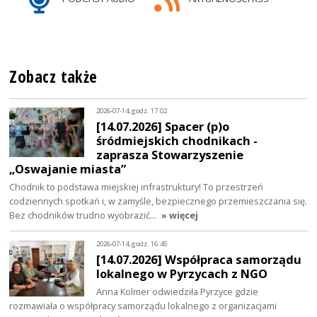
Zobacz także
2026-07-14, godz. 17:02
[14.07.2026] Spacer (p)o
śródmiejskich chodnikach -
zaprasza Stowarzyszenie
„Oswajanie miasta”
Chodnik to podstawa miejskiej infrastruktury! To przestrzeń
codziennych spotkań i, w zamyśle, bezpiecznego przemieszczania się.
Bez chodników trudno wyobrazić…
» więcej
2026-07-14, godz. 16:45
[14.07.2026] Współpraca samorządu
lokalnego w Pyrzycach z NGO
Anna Kolmer odwiedziła Pyrzyce gdzie
rozmawiała o współpracy samorządu lokalnego z organizacjami