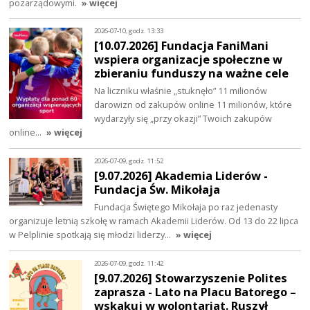
pozarządowymi.
» więcej
2026-07-10, godz. 13:33
[10.07.2026] Fundacja FaniMani
wspiera organizacje społeczne w
zbieraniu funduszy na ważne cele
Na liczniku właśnie „stuknęło” 11 milionów
darowizn od zakupów online 11 milionów, które
wydarzyły się „przy okazji” Twoich zakupów
online…
» więcej
2026-07-09, godz. 11:52
[9.07.2026] Akademia Liderów -
Fundacja Św. Mikołaja
Fundacja Świętego Mikołaja po raz jedenasty
organizuje letnią szkołę w ramach Akademii Liderów. Od 13 do 22 lipca
w Pelplinie spotkają się młodzi liderzy…
» więcej
2026-07-09, godz. 11:42
[9.07.2026] Stowarzyszenie Polites
zaprasza - Lato na Placu Batorego –
wskakuj w wolontariat. Ruszył