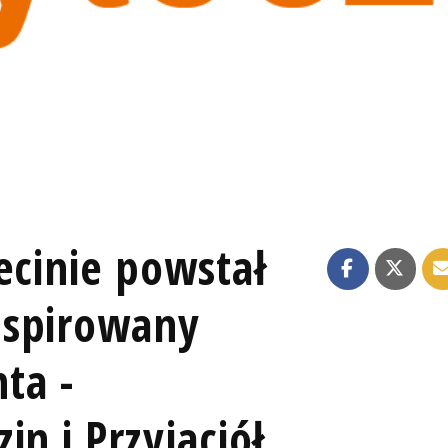
ecinie powstał
nspirowany
ta -
in i Przyjaciół