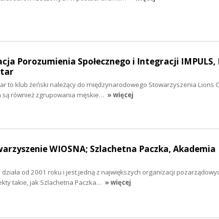
acja Porozumienia Społecznego i Integracji IMPULS, 
ntar
ntar to klub żeński należący do międzynarodowego Stowarzyszenia Lions C
h są również zgrupowania męskie…
» więcej
owarzyszenie WIOSNA; Szlachetna Paczka, Akademia
ziała od 2001 roku i jest jedną z największych organizacji pozarządowy
ekty takie, jak Szlachetna Paczka…
» więcej