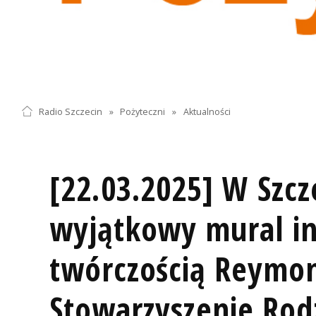
Radio Szczecin
»
Pożyteczni
»
Aktualności
[22.03.2025] W Szcz
wyjątkowy mural i
twórczością Reymon
Stowarzyszenie Rodz