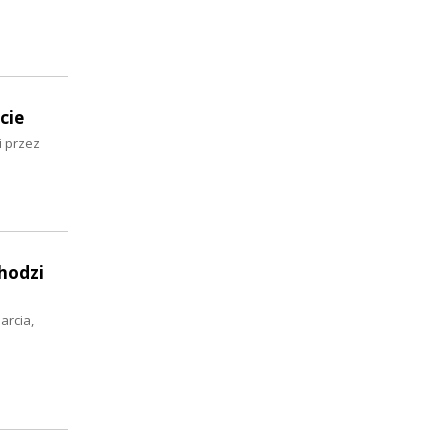
cie
i przez
hodzi
arcia,