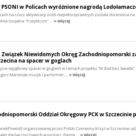
ło PSONI w Policach wyróżnione nagrodą Lodołamacz
icach na rzecz aktywizacji osób niepełnosprawnych została doceniona na
elnia Socjalna "Pożyteczni"…
» więcej
ki Związek Niewidomych Okręg Zachodniopomorski za
zecina na spacer w goglach
jsce wyjątkowy spacer w goglach w ramach projektu “W ślad bez światła”.
gorz Marciniak muzyk i performer…
» więcej
hodniopomorski Oddział Okręgowy PCK w Szczecinie
i
nekPowódź organizowanej przez Polski Czerwony Krzyż w Szczecinie uda
alet darów rzeczowych w postaci: chemii…
» więcej