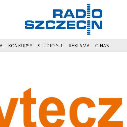
A
KONKURSY
STUDIO S-1
REKLAMA
O NAS