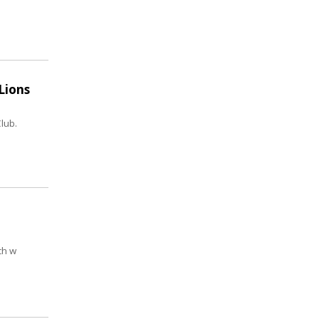
Lions
lub.
ch w