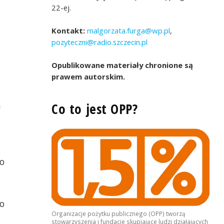
22-ej.
Kontakt:
malgorzata.furga@wp.pl
,
pozyteczni@radio.szczecin.pl
Opublikowane materiały chronione są
prawem autorskim.
a
Co to jest OPP?
to
o
Organizacje pożytku publicznego (OPP) tworzą
stowarzyszenia i fundacje skupiające ludzi działających