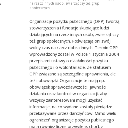
Michał robi zdjęcia
e
na rzecz innych osób, zwierząt czy też grup
społecznych.
,
Organizacje pożytku publicznego (OPP) tworzą
stowarzyszenia i fundacje skupiające ludzi
działających na rzecz innych osób, zwierząt czy
też grup społecznych. Poświęcają oni swój
wolny czas na rzecz dobra innych. Termin OPP
wprowadzony został w Polsce 1 stycznia 2004
przepisami ustawy o działalności pożytku
publicznego i o wolontariacie. Ze statusem
OPP związane są szczególne uprawnienia, ale
też i obowiązki. Organizacje te mają np.
obowiązek sprawozdawczości, jawności
działania oraz kontroli w organizacji, aby
wszyscy zainteresowani mogli uzyskać
informacje, na co wydane zostały pieniądze
przekazywane przez darczyńców. Mimo wielu
ograniczeń organizacje pożytku publicznego
mają również liczne przywileje, choćby: