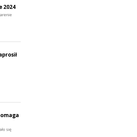
e 2024
 arenie
prosił
 pomaga
ło się