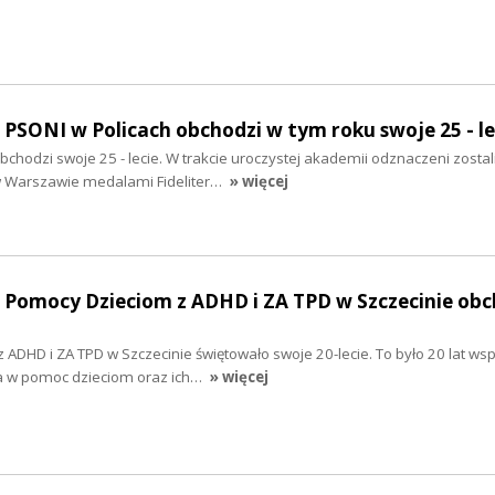
o PSONI w Policach obchodzi w tym roku swoje 25 - le
bchodzi swoje 25 - lecie. W trakcie uroczystej akademii odznaczeni zostal
 Warszawie medalami Fideliter…
» więcej
o Pomocy Dzieciom z ADHD i ZA TPD w Szczecinie obc
ADHD i ZA TPD w Szczecinie świętowało swoje 20-lecie. To było 20 lat wsp
a w pomoc dzieciom oraz ich…
» więcej