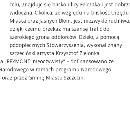
hał robi zdjęcia
Mural
celu, znajduje się blisko ulicy Felczaka i jest dobrz
widoczna. Okolica, ze względu na bliskość Urzędu
Miasta oraz Jasnych Błoni, jest niezwykle ruchliwa
dzięki czemu przekaz ma szansę trafić do
szerokiego grona odbiorców. Dzieło, z pomocą
podopiecznych Stowarzyszenia, wykonał znany
szczeciński artysta Krzysztof Zielonka.
ia „REYMONT_nieoczywisty” – dofinansowano ze
wa Narodowego w ramach programu Narodowego
 oraz przez Gminę Miasto Szczecin.