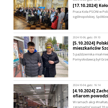
[17.10.2024] Ko
Praca Koła PSONI w Pol
ogólnopolskiej. Spółdzi
2024-10-06, godz. 09:10
[5.10.2024] Pols
mieszkańców Szc
5 października miał mie
Pomysłodawcą był Grze
2024-10-04, godz. 16:14
[4.10.2024] Zac
ofiarom powodz
W ramach akcji #naRatu
zgromadzić ponad 70 p