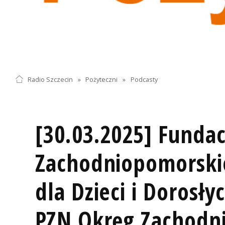
Radio Szczecin
»
Pożyteczni
»
Podcasty
[30.03.2025] Fundac
Zachodniopomorski
dla Dzieci i Dorosły
PZN Okręg Zachodn