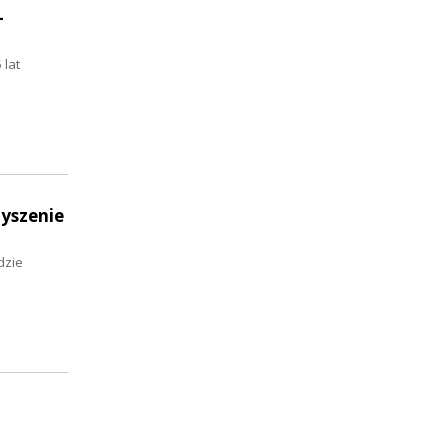
-
 lat
zyszenie
dzie