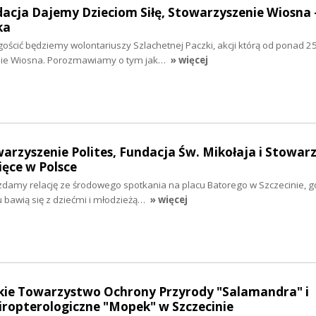
dacja Dajemy Dzieciom Siłę, Stowarzyszenie Wiosna 
ka
gościć będziemy wolontariuszy Szlachetnej Paczki, akcji którą od ponad 25
nie Wiosna. Porozmawiamy o tym jak…
» więcej
warzyszenie Polites, Fundacja Św. Mikołaja i Stowar
ięce w Polsce
zdamy relację ze środowego spotkania na placu Batorego w Szczecinie, g
u bawią się z dziećmi i młodzieżą…
» więcej
skie Towarzystwo Ochrony Przyrody "Salamandra" i
ropterologiczne "Mopek" w Szczecinie