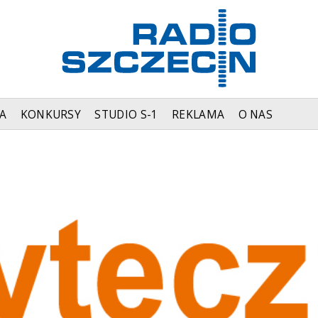
A
KONKURSY
STUDIO S-1
REKLAMA
O NAS