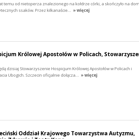
 lat temu od nietoperza znalezionego na kołdrze córki, a skończyło na 
żytecznych ssaków. Przez kilkanaście…
» więcej
picjum Królowej Apostołów w Policach, Stowarzysze
dą dzisiaj Stowarzyszenie Hospicjum Królowej Apostołów w Policach i
cia Ubogich. Szczecin oficjalnie dołącza…
» więcej
czeciński Oddział Krajowego Towarzystwa Autyzmu,