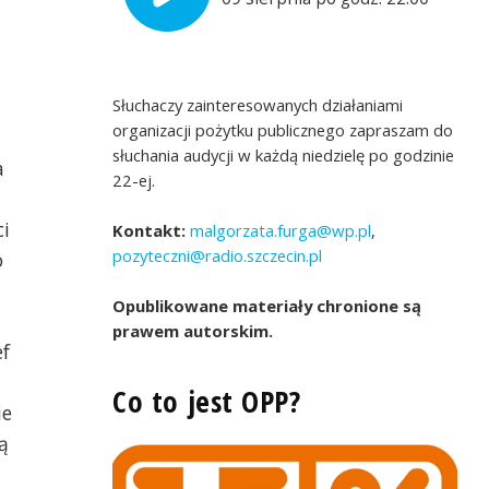
Słuchaczy zainteresowanych działaniami
organizacji pożytku publicznego zapraszam do
słuchania audycji w każdą niedzielę po godzinie
a
22-ej.
i
Kontakt:
malgorzata.furga@wp.pl
,
pozyteczni@radio.szczecin.pl
o
Opublikowane materiały chronione są
prawem autorskim.
ef
Co to jest OPP?
ie
ą
i