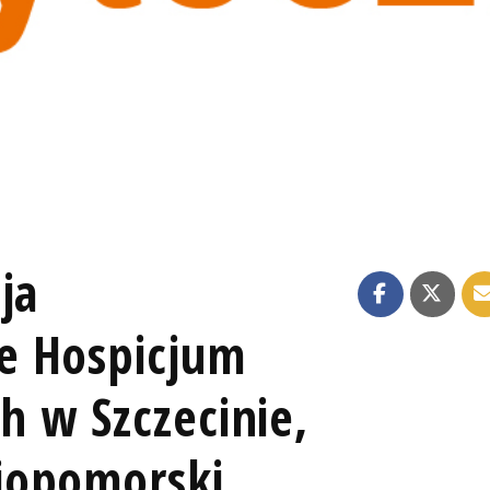
ja
e Hospicjum
ch w Szczecinie,
iopomorski,