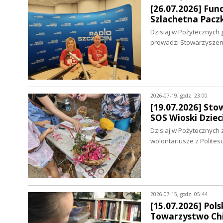
[26.07.2026] Fun
Szlachetna Pacz
Dzisiaj w Pożytecznych 
prowadzi Stowarzysze
2026-07-19, godz. 23:00
[19.07.2026] Sto
SOS Wioski Dziec
Dzisiaj w Pożytecznych 
wolontariusze z Polites
2026-07-15, godz. 05:44
[15.07.2026] Pol
Towarzystwo Chi