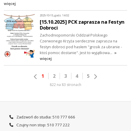
więcej
2025-10-15, godz. 14:02
[15.10.2025] PCK zaprasza na Festyn
Dobroci
Zachodniopomorski Oddział Polskiego
Czerwonego Krzyża serdecznie zaprasza na
festyn dobroci pod hasłem "grosik za ubranie -
ktoś pomoc dostanie". Jest to wyjątkowa…
»
więcej
1
2
3
4
5
822 na 83 stronach
Zadzwoń do studia: 510 777 666
Czujny non stop: 510 777 222