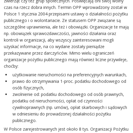
zwierząt czy też grup społecznych. Poświęcają oni swój wolny
czas na rzecz dobra innych. Termin OPP wprowadzony został w
Polsce 1 stycznia 2004 przepisami ustawy o działalności pożytku
publicznego i o wolontariacie. Ze statusem OPP związane są
szczególne uprawnienia, ale też i obowiązki. Organizacje te mają
np. obowiązek sprawozdawczości, jawności działania oraz
kontroli w organizacji, aby wszyscy zainteresowani mogli
uzyskać informacje, na co wydane zostały pieniądze
przekazywane przez darczyńców. Mimo wielu ograniczeń
organizacje pożytku publicznego mają również liczne przywileje,
choćby:
użytkowanie nieruchomości na preferencyjnych warunkach,
prawo do otrzymywania 1-proc. podatku dochodowego od
osób fizycznych,
zwolnienie od: podatku dochodowego od osób prawnych,
podatku od nieruchomości, opłat od czynności
cywilnoprawnych (np. umów), opłat skarbowych i sądowych
w odniesieniu do prowadzonej działalności pożytku
publicznego.
W Polsce zarejestrowanych jest około 8 tys. Organizacji Pożytku