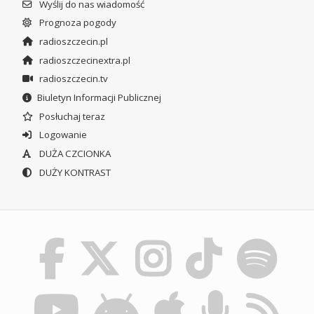
Wyślij do nas wiadomość
Prognoza pogody
radioszczecin.pl
radioszczecinextra.pl
radioszczecin.tv
Biuletyn Informacji Publicznej
Posłuchaj teraz
Logowanie
DUŻA CZCIONKA
DUŻY KONTRAST