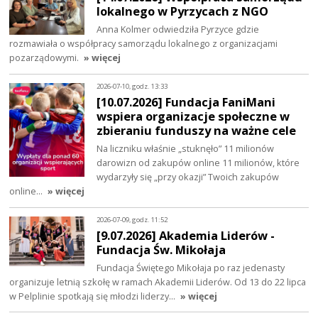
lokalnego w Pyrzycach z NGO
Anna Kolmer odwiedziła Pyrzyce gdzie
rozmawiała o współpracy samorządu lokalnego z organizacjami
pozarządowymi.
» więcej
2026-07-10, godz. 13:33
[10.07.2026] Fundacja FaniMani
wspiera organizacje społeczne w
zbieraniu funduszy na ważne cele
Na liczniku właśnie „stuknęło” 11 milionów
darowizn od zakupów online 11 milionów, które
wydarzyły się „przy okazji” Twoich zakupów
online…
» więcej
2026-07-09, godz. 11:52
[9.07.2026] Akademia Liderów -
Fundacja Św. Mikołaja
Fundacja Świętego Mikołaja po raz jedenasty
organizuje letnią szkołę w ramach Akademii Liderów. Od 13 do 22 lipca
w Pelplinie spotkają się młodzi liderzy…
» więcej