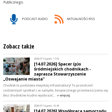
Publicznego.
PODCAST AUDIO
AKTUALNOŚCI RSS
Zobacz także
2026-07-14, godz. 17:02
[14.07.2026] Spacer (p)o
śródmiejskich chodnikach -
zaprasza Stowarzyszenie
„Oswajanie miasta”
Chodnik to podstawa miejskiej infrastruktury! To przestrzeń
codziennych spotkań i, w zamyśle, bezpiecznego przemieszczania się.
Bez chodników trudno wyobrazić…
» więcej
2026-07-14, godz. 16:45
[14.07.2026] Współpraca samorządu