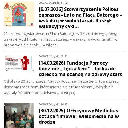
2026-07-09, godz. 11:42
[9.07.2026] Stowarzyszenie Polites
zaprasza - Lato na Placu Batorego –
wskakuj w wolontariat. Ruszył
wakacyjny cykl…
25 czerwca wystartował na Placu Batorego w Szczecinie wyjątkowy
wakacyjny cykl „Lato na Placu Batorego – wskakuj w wolontariat”. To
propozycja dla osób…
» więcej
2026-03-14, godz. 08:31
[14.03.2026] Fundacja Pomocy
Rodzinie „Tęcza Serc" – bo każde
dziecko ma szansę na zdrowy start
Od blisko 20 lat Fundacja Pomocy Rodzinie „Tęcza Serc" towarzyszy
dzieciom i rodzinom, które mierzą się z trudnościami, których nie
wybrały. Wspiera rodzicielstwo…
» więcej
2026-01-08, godz. 16:39
[30.12.2025] OFFicynowy Mediobus -
sztuka filmowa i wielomedialna w
drodze