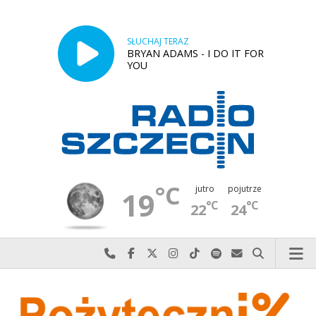
SŁUCHAJ TERAZ
BRYAN ADAMS - I DO IT FOR
YOU
°C
jutro
pojutrze
19
°C
°C
22
24
Najlepiej po prostu do nas zadzwoń
Odwiedź nas na Facebook-u
Odwiedź nas na X
Odwiedź nas na Instagram-ie
Odwiedź nas na TikTok-u
Szukaj nas na Spotify
Wyślij do nas w
Szukaj