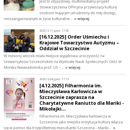
Jest to objazdowy, multimedialny projekt
Stowarzyszenia OFFicyna przywożący kulturę
osobom mającym utrudniony do niej dostęp,
niezaangażowanym w życie kulturalne…
» więcej
2025-12-17, godz. 17:59
[16.12.2025] Order Uśmiechu i
Krajowe Towarzystwo Autyzmu –
Oddział w Szczecinie
W miniony wtorek miała miejsce wyjątkowa uroczystość na
Uniwersytecie Szczecińskim na Wydziale Nauk Społecznych. Otóż dr
Monika Niewiadomska prof. US –…
» więcej
2025-12-04, godz. 17:13
[4.12.2025] Filharmonia im.
Mieczysława Karłowicza w
Szczecinie zaprasza na
Charytatywne Raniutto dla Mariki -
Mikołajki…
Filharmonia im. Mieczysława Karłowicza w
Szczecinie jako miejska instytucja kultury włącza
się w pomoc dla trzyipółletniej mieszkanki Szczecina – Mariki…
»