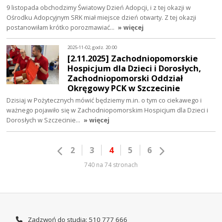
9 listopada obchodzimy Światowy Dzień Adopcji, i z tej okazji w
Ośrodku Adopcyjnym SRK miał miejsce dzień otwarty. Z tej okazji
postanowiłam krótko porozmawiać…
» więcej
2025-11-02, godz. 20:00
[2.11.2025] Zachodniopomorskie
Hospicjum dla Dzieci i Dorosłych,
Zachodniopomorski Oddział
Okręgowy PCK w Szczecinie
Dzisiaj w Pożytecznych mówić będziemy m.in. o tym co ciekawego i
ważnego pojawiło się w Zachodniopomorskim Hospicjum dla Dzieci i
Dorosłych w Szczecinie…
» więcej
2
3
4
5
6
740 na 74 stronach
Zadzwoń do studia: 510 777 666