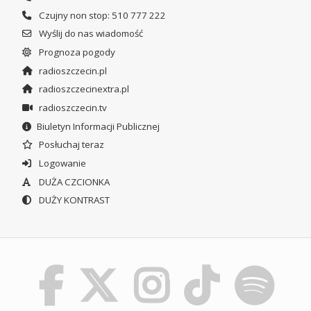
Czujny non stop: 510 777 222
Wyślij do nas wiadomość
Prognoza pogody
radioszczecin.pl
radioszczecinextra.pl
radioszczecin.tv
Biuletyn Informacji Publicznej
Posłuchaj teraz
Logowanie
DUŻA CZCIONKA
DUŻY KONTRAST