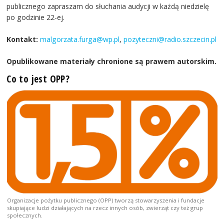
publicznego zapraszam do słuchania audycji w każdą niedzielę
po godzinie 22-ej.
Kontakt:
malgorzata.furga@wp.pl
,
pozyteczni@radio.szczecin.pl
Opublikowane materiały chronione są prawem autorskim.
Co to jest OPP?
Organizacje pożytku publicznego (OPP) tworzą stowarzyszenia i fundacje
skupiające ludzi działających na rzecz innych osób, zwierząt czy też grup
społecznych.