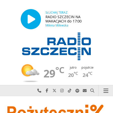
SŁUCHAJ TERAZ
RADIO SZCZECIN NA
WAKACJACH do 17:00
Milena Milewska
°C
jutro
pojutrze
29
°C
°C
20
24
Najlepiej po prostu do nas zadzwoń
Odwiedź nas na Facebook-u
Odwiedź nas na X
Odwiedź nas na Instagram-ie
Odwiedź nas na TikTok-u
Szukaj nas na Spotify
Wyślij do nas w
Szukaj