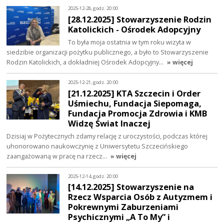
2025-12-28, godz. 20:00
[28.12.2025] Stowarzyszenie Rodzin
Katolickich - Ośrodek Adopcyjny
To była moja ostatnia w tym roku wizyta w
siedzibie organizacji pożytku publicznego, a było to Stowarzyszenie
Rodzin Katolickich, a dokładniej Ośrodek Adopcyjny…
» więcej
2025-12-21, godz. 20:00
[21.12.2025] KTA Szczecin i Order
Uśmiechu, Fundacja Siepomaga,
Fundacja Promocja Zdrowia i KMB
Widzę Świat Inaczej
Dzisiaj w Pożytecznych zdamy relację z uroczystości, podczas której
uhonorowano naukowczynię z Uniwersytetu Szczecińskiego
zaangażowaną w pracę na rzecz…
» więcej
2025-12-14, godz. 20:00
[14.12.2025] Stowarzyszenie na
Rzecz Wsparcia Osób z Autyzmem i
Pokrewnymi Zaburzeniami
Psychicznymi „A To My” i