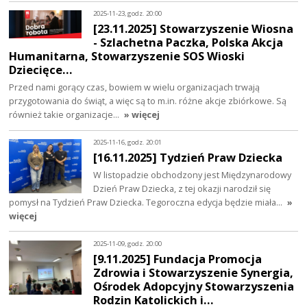
2025-11-23, godz. 20:00
[23.11.2025] Stowarzyszenie Wiosna
- Szlachetna Paczka, Polska Akcja
Humanitarna, Stowarzyszenie SOS Wioski
Dziecięce…
Przed nami gorący czas, bowiem w wielu organizacjach trwają
przygotowania do świąt, a więc są to m.in. różne akcje zbiórkowe. Są
również takie organizacje…
» więcej
2025-11-16, godz. 20:01
[16.11.2025] Tydzień Praw Dziecka
W listopadzie obchodzony jest Międzynarodowy
Dzień Praw Dziecka, z tej okazji narodził się
pomysł na Tydzień Praw Dziecka. Tegoroczna edycja będzie miała…
»
więcej
2025-11-09, godz. 20:00
[9.11.2025] Fundacja Promocja
Zdrowia i Stowarzyszenie Synergia,
Ośrodek Adopcyjny Stowarzyszenia
Rodzin Katolickich i…