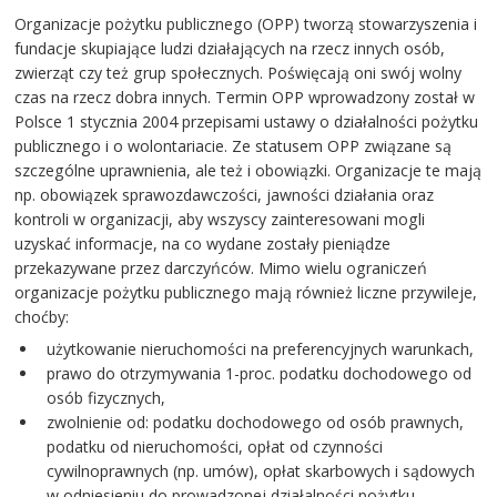
Organizacje pożytku publicznego (OPP) tworzą stowarzyszenia i
fundacje skupiające ludzi działających na rzecz innych osób,
zwierząt czy też grup społecznych. Poświęcają oni swój wolny
czas na rzecz dobra innych. Termin OPP wprowadzony został w
Polsce 1 stycznia 2004 przepisami ustawy o działalności pożytku
publicznego i o wolontariacie. Ze statusem OPP związane są
szczególne uprawnienia, ale też i obowiązki. Organizacje te mają
np. obowiązek sprawozdawczości, jawności działania oraz
kontroli w organizacji, aby wszyscy zainteresowani mogli
uzyskać informacje, na co wydane zostały pieniądze
przekazywane przez darczyńców. Mimo wielu ograniczeń
organizacje pożytku publicznego mają również liczne przywileje,
choćby:
użytkowanie nieruchomości na preferencyjnych warunkach,
prawo do otrzymywania 1-proc. podatku dochodowego od
osób fizycznych,
zwolnienie od: podatku dochodowego od osób prawnych,
podatku od nieruchomości, opłat od czynności
cywilnoprawnych (np. umów), opłat skarbowych i sądowych
w odniesieniu do prowadzonej działalności pożytku