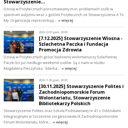
Stowarzyszenie…
Dzisiaj w Pożytecznych porozmawiamy m.in. problemach osób w
spectrum autyzmu wraz z gośćmi Pożytecznch ze Stowarzyszenia A To
My. Organizację reprezentują…
» więcej
2025-12-07, godz. 20:00
[7.12.2025] Stowarzyszenie Wiosna -
Szlachetna Paczka i Fundacja
Promocja Zdrowia
Dzisiaj w Pożytecznych gościć będziemy wolontariuszy Szlachetnej
Paczki bo już niedługo weekend cudów. Są z nami w studiu
Magdalena Pieczyńska - liderka…
» więcej
2025-11-30, godz. 20:00
[30.11.2025] Stowarzyszenie Polites i
Zachodniopomorskie Forum
Wolontariatu, Stowarzyszenie
Bibliotekarzy Polskich
Stowarzyszenie Polites oraz Szkoła Podstawowej nr 41 z Oddziałami
Integracyjnymi w Szczecinie zorganizowała IX Zachodniopomorskie
Forum Wolontariatu, które…
» więcej